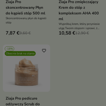
Ziaja Pro
Ziaja Pro zmiękczający
skoncentrowany Płyn
Krem do stóp z
do kąpieli stóp 500 ml
kompleksem AHA 400
Skoncentrowany płyn do kąpieli
ml
stóp
Wypróbuj krem, który przyniesie
ulgę Twoim stopom i sprawi, że
7,87 €
10,58 €
9,60 €
staną się one Twoją dumą!
12,90 €
-18%
favorite_border
Obecnie brak na stanie
Ziaja Pro pedicure
odżywczy Scrub do