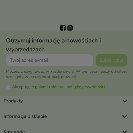
Otrzymuj informację o nowościach i
wyprzedażach
Możesz zrezygnować w każdej chwili. W tym celu należy odnaleźć
szczegóły w naszej informacji prawnej.
Akceptuję
regulamin sklepu
i
politykę prywatności
.
keyboard_arrow_down
Produkty
keyboard_arrow_down
Informacja o sklepie
keyboard_arrow_down
Kategorie