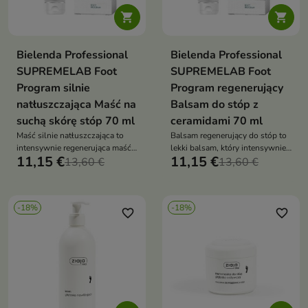


Bielenda Professional
Bielenda Professional
SUPREMELAB Foot
SUPREMELAB Foot
Program silnie
Program regenerujący
natłuszczająca Maść na
Balsam do stóp z
suchą skórę stóp 70 ml
ceramidami 70 ml
Maść silnie natłuszczająca to
Balsam regenerujący do stóp to
intensywnie regenerująca maść,
lekki balsam, który intensywnie
11,15 €
11,15 €
która zmiękcza, chroni i
13,60 €
nawilża, regeneruje i wzmacnia
13,60 €
odbudowuje bardzo suchą skórę
barierę ochronną skóry
stóp
-18%
-18%
favorite_border
favorite_border