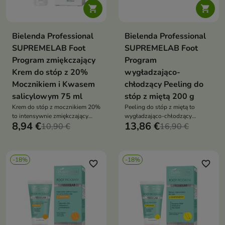


Bielenda Professional
Bielenda Professional
SUPREMELAB Foot
SUPREMELAB Foot
Program zmiękczający
Program
Krem do stóp z 20%
wygładzająco-
Mocznikiem i Kwasem
chłodzący Peeling do
salicylowym 75 ml
stóp z miętą 200 g
Krem do stóp z mocznikiem 20%
Peeling do stóp z miętą to
to intensywnie zmiękczający
wygładzająco-chłodzący
8,94 €
13,86 €
krem, który wygładza, nawilża i
10,90 €
peeling, który usuwa martwy
16,90 €
redukuje szorstkość skóry stóp
naskórek, odświeża i przywraca
komfort skórze stóp
-18%
-18%
favorite_border
favorite_border