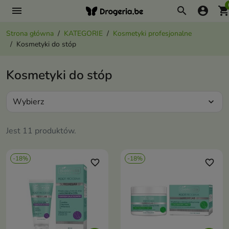
menu
search
account_circle
shopping_ca
Strona główna
KATEGORIE
Kosmetyki profesjonalne
Kosmetyki do stóp
Kosmetyki do stóp
Wybierz
expand_more
Jest 11 produktów.
-18%
-18%
favorite_border
favorite_border