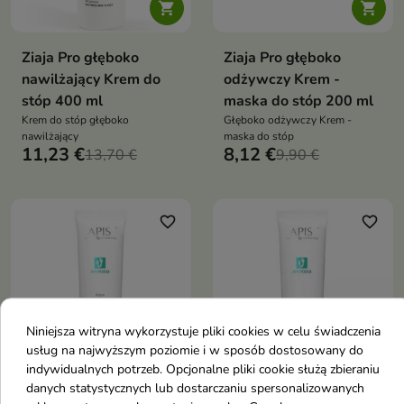


Ziaja Pro głęboko
Ziaja Pro głęboko
nawilżający Krem do
odżywczy Krem -
stóp 400 ml
maska do stóp 200 ml
Krem do stóp głęboko
Głęboko odżywczy Krem -
nawilżający
maska do stóp
11,23 €
8,12 €
13,70 €
9,90 €
favorite_border
favorite_border
Niniejsza witryna wykorzystuje pliki cookies w celu świadczenia
usług na najwyższym poziomie i w sposób dostosowany do


indywidualnych potrzeb. Opcjonalne pliki cookie służą zbieraniu
danych statystycznych lub dostarczaniu spersonalizowanych