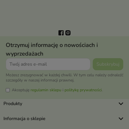
Otrzymuj informację o nowościach i
wyprzedażach
Możesz zrezygnować w każdej chwili. W tym celu należy odnaleźć
szczegóły w naszej informacji prawnej.
Akceptuję
regulamin sklepu
i
politykę prywatności
.
keyboard_arrow_down
Produkty
keyboard_arrow_down
Informacja o sklepie