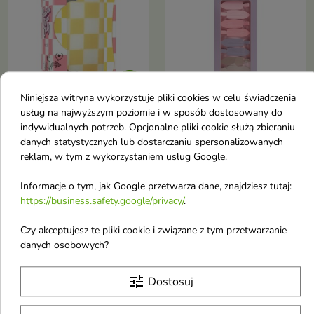

Niniejsza witryna wykorzystuje pliki cookies w celu świadczenia
usług na najwyższym poziomie i w sposób dostosowany do
Essence Spinka do
Hairmate Klipsy do
indywidualnych potrzeb. Opcjonalne pliki cookie służą zbieraniu
włosów Positive Vibes
włosów 8 sztuk
danych statystycznych lub dostarczaniu spersonalizowanych
Only 1 sztuka
Praktyczny zestaw akcesoriów,
reklam, w tym z wykorzystaniem usług Google.
który ułatwia wykonywanie
Spinka do włosów
codziennych fryzur, stylizację
4,30 €
5,40 €
Informacje o tym, jak Google przetwarza dane, znajdziesz tutaj:
oraz zabiegi pielęgnacyjne.
https://business.safety.google/privacy/
.
Czy akceptujesz te pliki cookie i związane z tym przetwarzanie
Obecnie brak na stanie
Obecnie brak na stanie
favorite_border
favorite_border
danych osobowych?
tune
Dostosuj