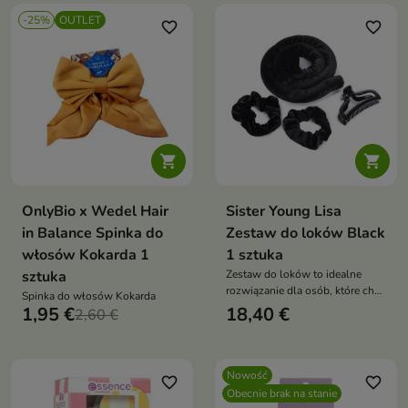
-25%
OUTLET
favorite_border
favorite_border


OnlyBio x Wedel Hair
Sister Young Lisa
in Balance Spinka do
Zestaw do loków Black
włosów Kokarda 1
1 sztuka
sztuka
Zestaw do loków to idealne
rozwiązanie dla osób, które chcą
Spinka do włosów Kokarda
uzyskać piękne, sprężyste loki
1,95 €
18,40 €
2,60 €
lub naturalne fale
Nowość
favorite_border
favorite_border
Obecnie brak na stanie