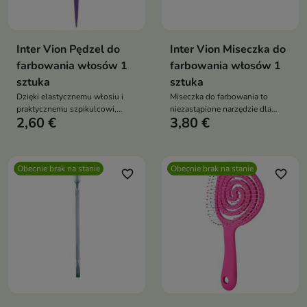
Inter Vion Pędzel do
Inter Vion Miseczka do
farbowania włosów 1
farbowania włosów 1
sztuka
sztuka
Dzięki elastycznemu włosiu i
Miseczka do farbowania to
praktycznemu szpikulcowi,
niezastąpione narzędzie dla
2,60 €
3,80 €
koloryzacja staje się precyzyjna i
profesjonalistów i osób
wygodna
korzystających z farb do włosów
czy masek
Obecnie brak na stanie
Obecnie brak na stanie
favorite_border
favorite_border