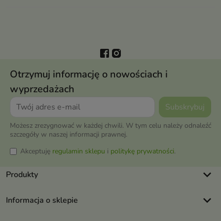
Otrzymuj informację o nowościach i
wyprzedażach
Możesz zrezygnować w każdej chwili. W tym celu należy odnaleźć
szczegóły w naszej informacji prawnej.
Akceptuję
regulamin sklepu
i
politykę prywatności
.
keyboard_arrow_down
Produkty
keyboard_arrow_down
Informacja o sklepie