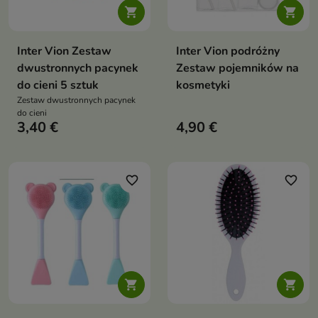


Inter Vion Zestaw
Inter Vion podróżny
dwustronnych pacynek
Zestaw pojemników na
do cieni 5 sztuk
kosmetyki
Zestaw dwustronnych pacynek
do cieni
3,40 €
4,90 €
favorite_border
favorite_border

