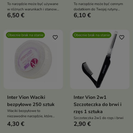
To narzędzie może być używane
To narzędzie może być cennym
w różnych warunkach i stanowi
dodatkiem do Twojej rutyny
6,50 €
6,10 €
ważny element rutyny
pielęgnacyjnej, pomagając Ci
pielęgnacyjnej, pozwalając
utrzymać skórę w doskonałej
zachować skórę w doskonałym
kondycji
stanie
Obecnie brak na stanie
Obecnie brak na stanie
favorite_border
favorite_border
Inter Vion Waciki
Inter Vion 2w1
bezpyłowe 250 sztuk
Szczoteczka do brwi i
Waciki bezpyłowe to
rzęs 1 sztuka
niezawodne narzędzie, które
Szczoteczka 2w1 do rzęs i brwi
pomaga utrzymać czystość i
4,30 €
2,90 €
precyzję podczas wykonywania
różnych zabiegów