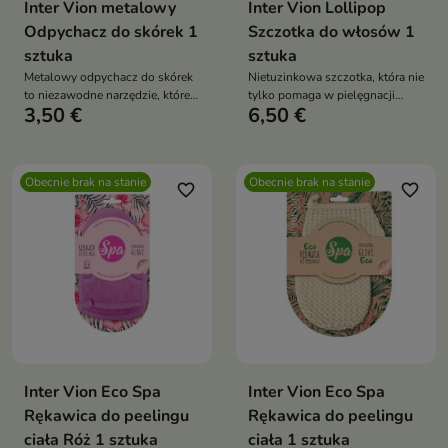
Inter Vion metalowy
Inter Vion Lollipop
Odpychacz do skórek 1
Szczotka do włosów 1
sztuka
sztuka
Metalowy odpychacz do skórek
Nietuzinkowa szczotka, która nie
to niezawodne narzędzie, które
tylko pomaga w pielęgnacji
3,50 €
6,50 €
wspiera precyzyjną i bezpieczną
włosów, ale także dostarcza
pielęgnację dłoni i stóp
przyjemność dzięki swojemu
oryginalnemu designowi
Obecnie brak na stanie
Obecnie brak na stanie
favorite_border
favorite_border
Inter Vion Eco Spa
Inter Vion Eco Spa
Rękawica do peelingu
Rękawica do peelingu
ciała Róż 1 sztuka
ciała 1 sztuka