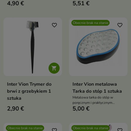
codziennej pielęgnacji, który
4,90 €
5,51 €
pomaga uzyskać gładką,
promienną i zdrowszą skórę
twarzy
Obecnie brak na stanie
favorite_border
favorite_border

Inter Vion Trymer do
Inter Vion metalowa
brwi z grzebykiem 1
Tarka do stóp 1 sztuka
sztuka
Metalowa tarka do stóp w
poręcznym i praktycznym
2,90 €
5,00 €
kształcie
Obecnie brak na stanie
Obecnie brak na stanie
favorite_border
favorite_border