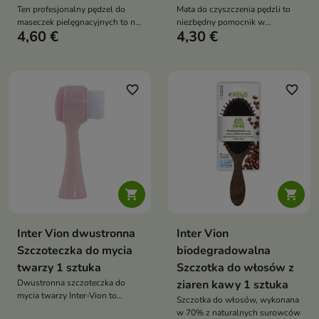
Ten profesjonalny pędzel do
Mata do czyszczenia pędzli to
maseczek pielęgnacyjnych to nie
niezbędny pomocnik w
4,60 €
4,30 €
tylko narzędzie, które ułatwia
utrzymaniu Twoich pędzli w
aplikację kosmetyków, ale także
doskonałym stanie, zapewniając
dba o skórę, pozostawiając ją
im dłuższą żywotność i czystość
gładką i pięknie nawilżoną
favorite_border
favorite_border


Inter Vion dwustronna
Inter Vion
Szczoteczka do mycia
biodegradowalna
twarzy 1 sztuka
Szczotka do włosów z
Dwustronna szczoteczka do
ziaren kawy 1 sztuka
mycia twarzy Inter-Vion to
Szczotka do włosów, wykonana
niezawodny towarzysz
w 70% z naturalnych surowców