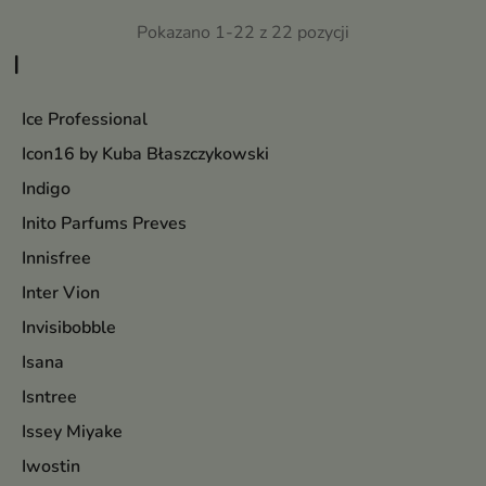
paznokciowych, a jednocześnie
Pokazano 1-22 z 22 pozycji
dba o estetykę efektu
końcowego
I
Ice Professional
Icon16 by Kuba Błaszczykowski
Indigo
Inito Parfums Preves
Innisfree
Inter Vion
Invisibobble
Isana
Isntree
Issey Miyake
Iwostin