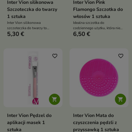
Inter Vion silikonowa
Inter Vion Pink
Szczoteczka do twarzy
Flamongo Szczotka do
1 sztuka
włosów 1 sztuka
Inter Vion silikonowa
Idealna szczotka do
szczoteczka do twarzy to
codziennego użytku, która nie
5,30 €
6,50 €
wszechstronne narzędzie, które
tylko pomaga w pielęgnacji
pomaga w utrzymaniu czystej i
włosów, ale także dodaje im
zdrowej skóry twarzy
blasku i witalności dzięki
stymulującemu masażowi skóry
głowy
favorite_border
favorite_border


Inter Vion Pędzel do
Inter Vion Mata do
aplikacji masek 1
czyszczenia pędzli z
sztuka
przyssawką 1 sztuka