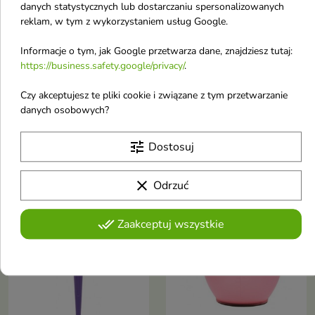
danych statystycznych lub dostarczaniu spersonalizowanych
reklam, w tym z wykorzystaniem usług Google.
Informacje o tym, jak Google przetwarza dane, znajdziesz tutaj:
https://business.safety.google/privacy/
.
Czy akceptujesz te pliki cookie i związane z tym przetwarzanie
danych osobowych?
Inter Vion Zalotka do
Inter Vion Pędzel do
rzęs 1 sztuka
farbowania włosów
Zalotka do rzęs to wygodne i
wąski 1 sztuka
tune
Dostosuj
łatwe w użyciu narzędzie
4,60 €
2,30 €
clear
Odrzuć
Obecnie brak na stanie
Obecnie brak na stanie
done_all
favorite_border
favorite_border
Zaakceptuj wszystkie