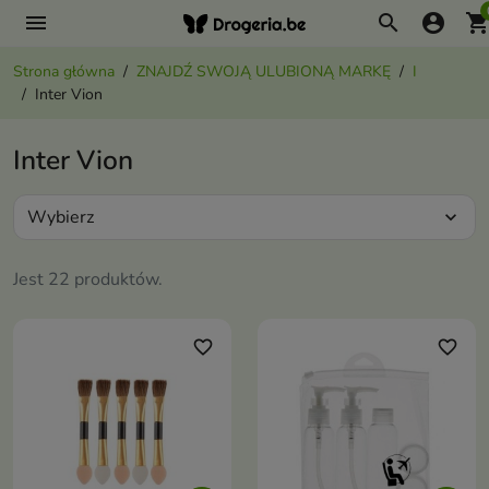
menu
search
account_circle
shopping_ca
Strona główna
ZNAJDŹ SWOJĄ ULUBIONĄ MARKĘ
I
Inter Vion
Inter Vion
Wybierz
expand_more
Jest 22 produktów.
favorite_border
favorite_border