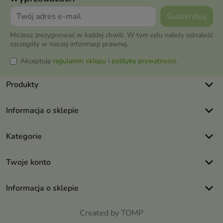
Możesz zrezygnować w każdej chwili. W tym celu należy odnaleźć
szczegóły w naszej informacji prawnej.
Akceptuję
regulamin sklepu
i
politykę prywatności
.
keyboard_arrow_down
Produkty
keyboard_arrow_down
Informacja o sklepie
keyboard_arrow_down
Kategorie
keyboard_arrow_down
Twoje konto
keyboard_arrow_down
Informacja o sklepie
Created by TOMP