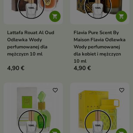


Lattafa Rouat Al Oud
Flavia Pure Scent By
Odlewka Wody
Maison Flavia Odlewka
perfumowanej dla
Wody perfumowanej
mężczyzn 10 ml
dla kobiet i mężczyzn
10 ml
4,90 €
4,90 €
favorite_border
favorite_border