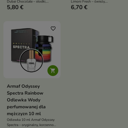
Dubai Chocolate – słodki,
Limoni Fresh – świeży,
5,80 €
6,70 €
intensywny i luksusowy męski
cytrusowy, energetyczny zapach
zapach gourmand z nutami
unisex idealny na lato i ciepłe
kawy, orzechów i czekolady
dni
favorite_border

Armaf Odyssey
Spectra Rainbow
Odlewka Wody
perfumowanej dla
mężczyzn 10 ml
Odlewka 10 ml Armaf Odyssey
Spectra – oryginalny, korzenno-