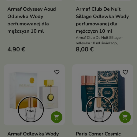
Armaf Odyssey Aoud
Armaf Club De Nuit
Odlewka Wody
Sillage Odlewka Wody
perfumowanej dla
perfumowanej dla
mężczyzn 10 ml
mężczyzn 10 ml
Armaf Club De Nuit Sillage –
odlewka 10 ml świeżego,
4,90 €
8,00 €
eleganckiego męskiego zapachu,
łączącego iskrzące cytrusy,
kwiatowe serce i nowoczesną
drzewno-ambrową bazę.
favorite_border
favorite_border


Armaf Odlewka Wody
Paris Corner Cosmic