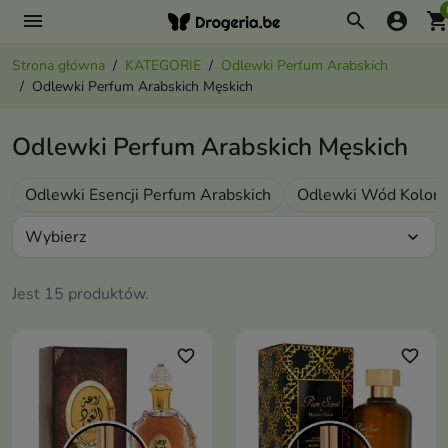
menu
search
account_circle
shopping_ca
Strona główna
KATEGORIE
Odlewki Perfum Arabskich
Odlewki Perfum Arabskich Męskich
Odlewki Perfum Arabskich Męskich
Odlewki Esencji Perfum Arabskich
Odlewki Wód Kolońs
Wybierz
expand_more
Jest 15 produktów.
favorite_border
favorite_border