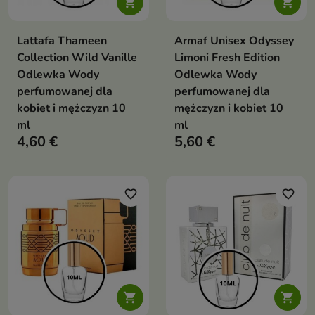


Lattafa Thameen
Armaf Unisex Odyssey
Collection Wild Vanille
Limoni Fresh Edition
Odlewka Wody
Odlewka Wody
perfumowanej dla
perfumowanej dla
kobiet i mężczyzn 10
mężczyzn i kobiet 10
ml
ml
4,60 €
5,60 €
favorite_border
favorite_border

