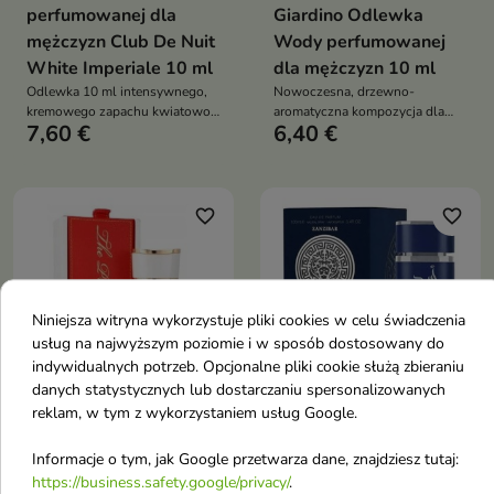
perfumowanej dla
Giardino Odlewka
mężczyzn Club De Nuit
Wody perfumowanej
White Imperiale 10 ml
dla mężczyzn 10 ml
Odlewka 10 ml intensywnego,
Nowoczesna, drzewno-
kremowego zapachu kwiatowo-
aromatyczna kompozycja dla
7,60 €
6,40 €
orientalnego, łączącego słodycz
mężczyzn, łącząca mleczną
liczi i wanilii z dymnym
słodycz figi i kokosa z mineralną
kadzidłem oraz kaszmeranową
świeżością soli oraz elegancką,
zmysłową bazą tonki,
sandałowca i ambroksanu
favorite_border
favorite_border
Niniejsza witryna wykorzystuje pliki cookies w celu świadczenia
usług na najwyższym poziomie i w sposób dostosowany do
indywidualnych potrzeb. Opcjonalne pliki cookie służą zbieraniu


danych statystycznych lub dostarczaniu spersonalizowanych
reklam, w tym z wykorzystaniem usług Google.
Armaf Odlewka Wody
Lattafa Odlewka Wody
Informacje o tym, jak Google przetwarza dane, znajdziesz tutaj:
perfumowanej dla
perfumowanej dla
https://business.safety.google/privacy/
.
kobiet The Pride Of
mężczyzn Asad