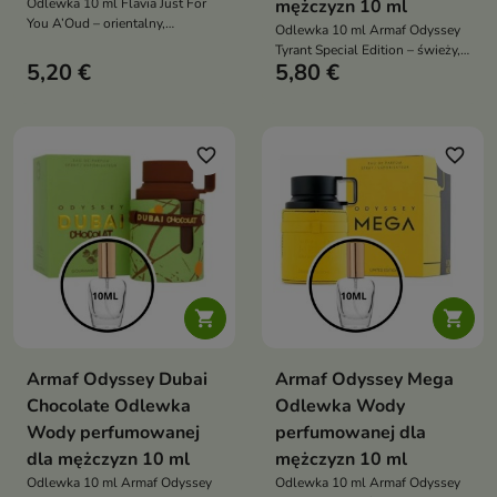
Odlewka 10 ml Flavia Just For
mężczyzn 10 ml
You A’Oud – orientalny,
Odlewka 10 ml Armaf Odyssey
luksusowy, intensywnie
Tyrant Special Edition – świeży,
zmysłowy zapach unisex z
5,20 €
5,80 €
cytrusowo-aromatyczny,
oudem i wanilią
energetyzujący zapach dla
mężczyzn z nutami ambroksanu,
lawendy i cedru
favorite_border
favorite_border


Armaf Odyssey Dubai
Armaf Odyssey Mega
Chocolate Odlewka
Odlewka Wody
Wody perfumowanej
perfumowanej dla
dla mężczyzn 10 ml
mężczyzn 10 ml
Odlewka 10 ml Armaf Odyssey
Odlewka 10 ml Armaf Odyssey