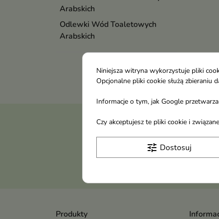
Arabskich
Odlewki Wód Toaletowych
Arabskich
Niniejsza witryna wykorzystuje pliki c
Opcjonalne pliki cookie służą zbierani
Informacje o tym, jak Google przetwarza 
Otrzymuj informację
Czy akceptujesz te pliki cookie i związ
tune
Dostosuj
Produkty
Informac