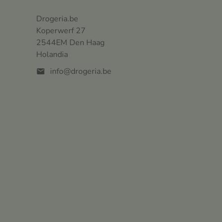
Drogeria.be
Koperwerf 27
2544EM Den Haag
Holandia
info@drogeria.be
mail