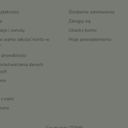
płatności
Śledzenie zamówienia
a
Zaloguj się
cje i zwroty
Utwórz konto
o warto założyć konto w
Moje powiadomienia
?
a prywatności
przetwarzania danych
ych
min
 z nami
rony