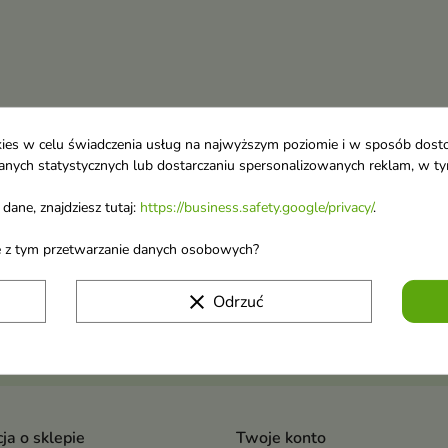
ookies w celu świadczenia usług na najwyższym poziomie i w sposób dos
u danych statystycznych lub dostarczaniu spersonalizowanych reklam, w 
dane, znajdziesz tutaj:
https://business.safety.google/privacy/
.
 o nowościach i
ane z tym przetwarzanie danych osobowych?
wyprzedażach
Możesz zrezygnować w każdej chwili. W tym celu 
clear
Odrzuć
naszej informacji prawnej.
Akceptuję
regulamin sklepu
i
politykę prywatn
ja o sklepie
Twoje konto