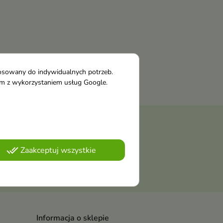
tosowany do indywidualnych potrzeb.
tym z wykorzystaniem usług Google.
należy odnaleźć szczegóły w
done_all
Zaakceptuj wszystkie
ości
.
Informacja o sklepie