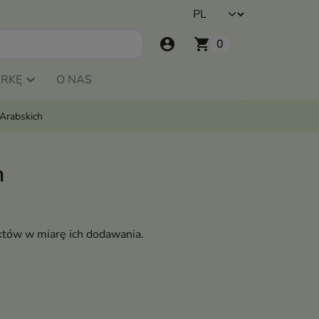
account_circle
shopping_cart
0
ARKĘ
O NAS
 Arabskich
h
któw w miarę ich dodawania.