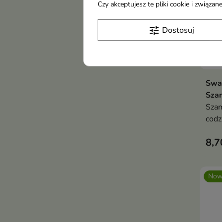
Czy akceptujesz te pliki cookie i związ
tune
Dostosuj
Swa
Sza
Szam
codz
nies
8,7
pozb
Now