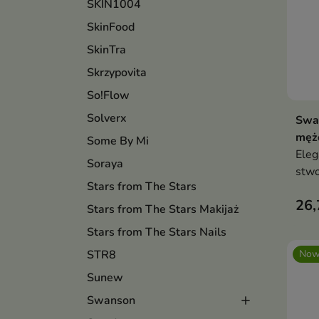
SKIN1004
SkinFood
SkinTra
Skrzypovita
So!Flow
Solverx
Swa
męż
Some By Mi
Eleg
Soraya
stwo
Stars from The Stars
pewn
26,
klas
Stars from The Stars Makijaż
now
Stars from The Stars Nails
STR8
Now
Sunew
Swanson