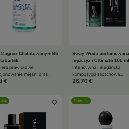
 Magnez Chelatowany + B6
Sway Woda perfumowana
Dodaj do koszyka
Dodaj do koszy


tabletek
mężczyzn Ultimate 100 m
iera prawidłowe
Intensywna i elegancka
cjonowanie mięśni oraz
kompozycja zapachowa
8 €
26,70 €
du nerwowego dzięki
stworzona dla mężczyzny
rtości magnezu.
pewnego siebie,
zdecydowanego i lubiącego
ość
Nowość
podkreślać swój charakter.
favorite_border