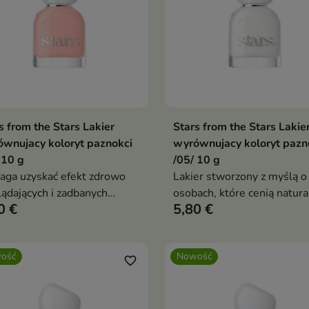
s from the Stars Lakier
Stars from the Stars Lakie
Dodaj do koszyka
Dodaj do koszy


wnujacy koloryt paznokci
wyrównujacy koloryt pazn
 10 g
/05/ 10 g
ga uzyskać efekt zdrowo
Lakier stworzony z myślą o
ądających i zadbanych
osobach, które cenią natura
0 €
5,80 €
okci.
wyglądający manicure.
ość
Nowość
favorite_border