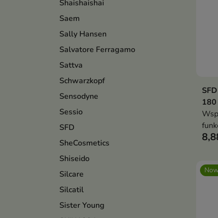
Shaishaishai
Saem
Sally Hansen
Salvatore Ferragamo
Sattva
Schwarzkopf
SFD
Sensodyne
180 
Sessio
Wsp
funk
SFD
8,8
ukła
SheCosmetics
zawa
Shiseido
Now
Silcare
Silcatil
Sister Young