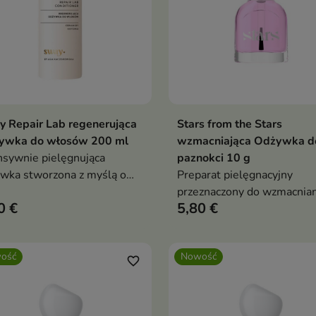
 Repair Lab regenerująca
Stars from the Stars
Dodaj do koszyka
Dodaj do koszy


ywka do włosów 200 ml
wzmacniająca Odżywka d
nsywnie pielęgnująca
paznokci 10 g
wka stworzona z myślą o
Preparat pielęgnacyjny
ach suchych, zniszczonych i
przeznaczony do wzmacnian
0 €
5,80 €
bionych zabiegami
osłabionych, cienkich i łam
jerskimi
paznokci.
ość
Nowość
favorite_border