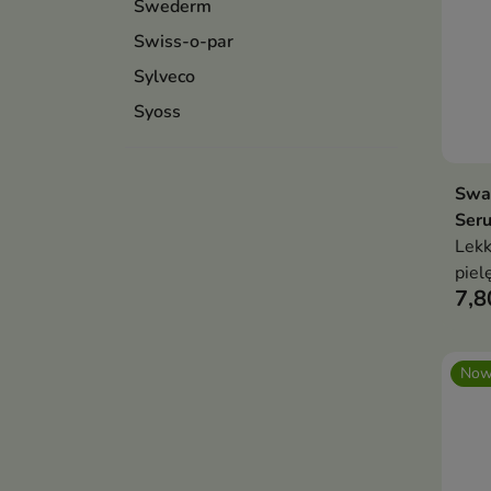
Swederm
Swiss-o-par
Sylveco
Syoss
Sway
Ser
Lekk
piel
7,8
znis
koń
Now