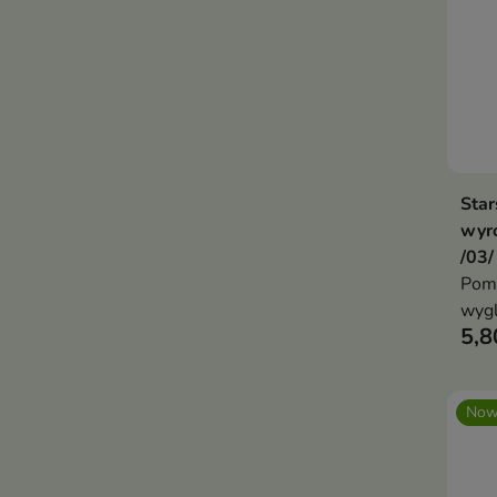
Star
wyró
/03/
Poma
wygl
5,8
pazn
Now