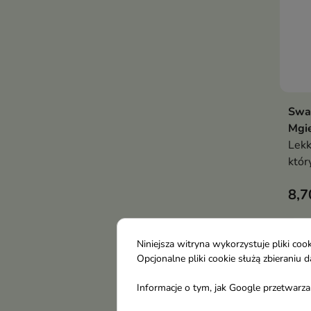
Swa
Mgi
Lekk
któr
ich 
8,7
natu
Now
Niniejsza witryna wykorzystuje pliki c
Opcjonalne pliki cookie służą zbierani
Informacje o tym, jak Google przetwarza 