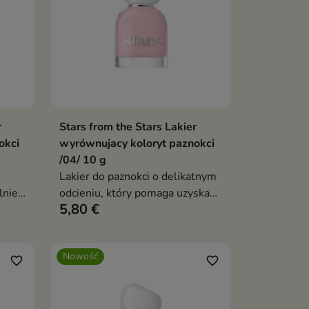
r
Stars from the Stars Lakier
ka
Dodaj do koszyka

okci
wyrównujacy koloryt paznokci
/04/ 10 g
Lakier do paznokci o delikatnym
lnie
odcieniu, który pomaga uzyskać
5,80 €
efekt naturalnie pięknej i
zadbanej płytki
Nowość
favorite_border
favorite_border