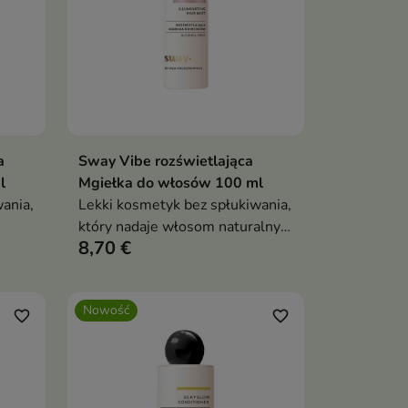
a
Sway Vibe rozświetlająca
ka
Dodaj do koszyka

l
Mgiełka do włosów 100 ml
ania,
Lekki kosmetyk bez spłukiwania,
który nadaje włosom naturalny
8,70 €
nia,
blask i zdrowy wygląd.
atwia
Nowość
favorite_border
favorite_border