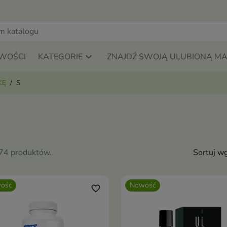
WOŚCI
KATEGORIE
ZNAJDŹ SWOJĄ ULUBIONĄ M
KĘ
S
974 produktów.
Sortuj wg
ość
Nowość
favorite_border