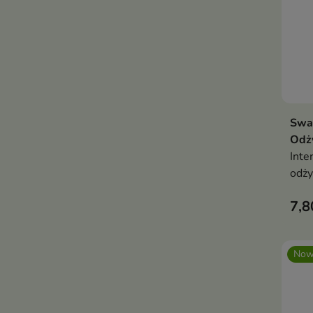
Sway
Odż
Inte
odży
włos
7,8
osła
fryz
Now