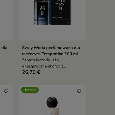
 dla
Sway Woda perfumowana dla
ka
Dodaj do koszyka

l
mężczyzn Temptation 100 ml
Zapach łączy świeże,
energetyczne akordy z
26,70 €
głębokimi, zmysłowymi nutami,
tworząc wyważoną kompozycję
idealną na każdą okazję
Nowość
favorite_border
favorite_border