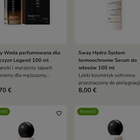
y Woda perfumowana dla
Sway Hydro System
Dodaj do koszyka
Dodaj do koszy


czyzn Legend 100 ml
termoochronne Serum do
ancki i wyrazisty zapach
włosów 100 ml
rzony dla mężczyzny
Lekki kosmetyk ochronny
ego siebie, który ceni
przeznaczony do pielęgnacj
70 €
8,00 €
ykę połączoną z
włosów narażonych na dzia
oczesnym charakterem.
wysokiej temperatury podc
stylizacji.
ość
Nowość
favorite_border