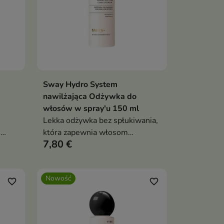
Sway Hydro System
ka
Dodaj do koszyka

nawilżająca Odżywka do
włosów w spray'u 150 ml
Lekka odżywka bez spłukiwania,
i
która zapewnia włosom
7,80 €
łanie
natychmiastowe nawilżenie,
zas
wygładzenie i ułatwia ich
codzienną pielęgnację.
Nowość
favorite_border
favorite_border