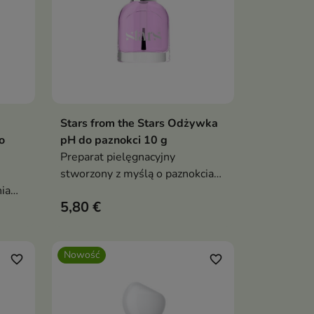
Stars from the Stars Odżywka
ka
Dodaj do koszyka

o
pH do paznokci 10 g
Preparat pielęgnacyjny
stworzony z myślą o paznokciach
ia
wymagających wzmocnienia i
5,80 €
liwych
ochrony.
Nowość
favorite_border
favorite_border