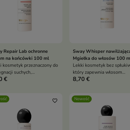
 Repair Lab ochronne
Sway Whisper nawilżając
Dodaj do koszyka
Dodaj do koszy


um na końcówki 100 ml
Mgiełka do włosów 100 m
i kosmetyk przeznaczony do
Lekki kosmetyk bez spłukiw
ęgnacji suchych,
który zapewnia włosom
0 €
8,70 €
zczonych i rozdwajających się
odpowiedni poziom nawilże
cówek włosów.
wygładza ich strukturę i uł
codzienną pielęgnację
ość
Nowość
favorite_border