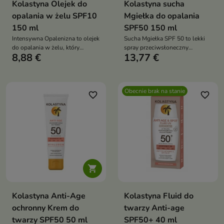
Kolastyna Olejek do
Kolastyna sucha
opalania w żelu SPF10
Mgiełka do opalania
150 ml
SPF50 150 ml
Intensywna Opalenizna to olejek
Sucha Mgiełka SPF 50 to lekki
do opalania w żelu, który
spray przeciwsłoneczny
8,88 €
13,77 €
pomaga uzyskać złocistą
zapewniający bardzo wysoką
opaleniznę, intensywnie nawilża
ochronę przed promieniowaniem
skórę i pozostawia ją miękką
UVA, UVB i IRA oraz
oraz promienną
natychmiastowy efekt
Obecnie brak na stanie
chłodzenia skóry
favorite_border
favorite_border

Kolastyna Anti-Age
Kolastyna Fluid do
ochronny Krem do
twarzy Anti-age
twarzy SPF50 50 ml
SPF50+ 40 ml