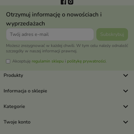
Otrzymuj informację o nowościach i
wyprzedażach
Możesz zrezygnować w każdej chwili. W tym celu należy odnaleźć
szczegóły w naszej informacji prawnej.
Akceptuję
regulamin sklepu
i
politykę prywatności
.
keyboard_arrow_down
Produkty
keyboard_arrow_down
Informacja o sklepie
keyboard_arrow_down
Kategorie
keyboard_arrow_down
Twoje konto