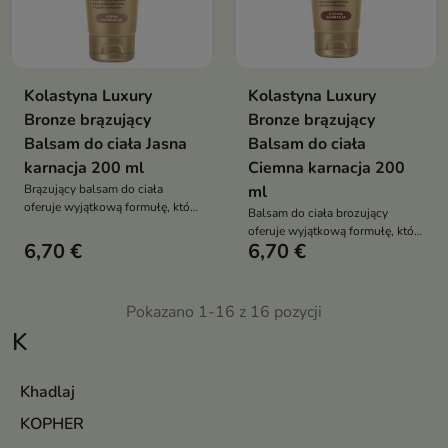
Kolastyna Luxury
Kolastyna Luxury
Bronze brązujący
Bronze brązujący
Balsam do ciała Jasna
Balsam do ciała
karnacja 200 ml
Ciemna karnacja 200
Brązujący balsam do ciała
ml
oferuje wyjątkową formułę, która
Balsam do ciała brozujący
pozwala na uzyskanie
oferuje wyjątkową formułę, która
długotrwałego efektu
6,70 €
6,70 €
pozwala na uzyskanie
opalenizny
długotrwałego efektu
opalenizny
Pokazano 1-16 z 16 pozycji
K
Khadlaj
KOPHER