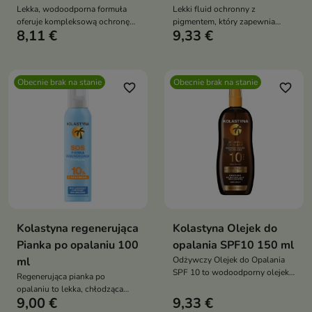
Lekka, wodoodporna formuła
Lekki fluid ochronny z
oferuje kompleksową ochronę
pigmentem, który zapewnia
8,11 €
9,33 €
przed promieniowaniem UVA,
bardzo wysoką ochronę
UVB, IRA i VL
przeciwsłoneczną, wyrównuje
koloryt skóry i wspiera
pielęgnację cery z
Obecnie brak na stanie
Obecnie brak na stanie
przebarwieniami
favorite_border
favorite_border
Kolastyna regenerująca
Kolastyna Olejek do
Pianka po opalaniu 100
opalania SPF10 150 ml
ml
Odżywczy Olejek do Opalania
SPF 10 to wodoodporny olejek
Regenerująca pianka po
przeciwsłoneczny, który
opalaniu to lekka, chłodząca
zapewnia ochronę przed
9,00 €
9,33 €
formuła, która pomaga ukoić
promieniowaniem UVA, UVB i IR