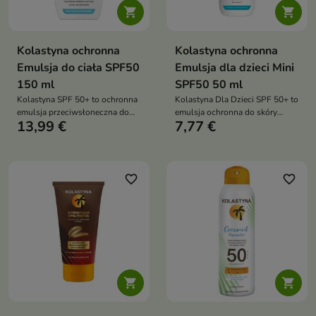


Kolastyna ochronna
Kolastyna ochronna
Emulsja do ciała SPF50
Emulsja dla dzieci Mini
150 ml
SPF50 50 ml
Kolastyna SPF 50+ to ochronna
Kolastyna Dla Dzieci SPF 50+ to
emulsja przeciwsłoneczna do
emulsja ochronna do skóry
13,99 €
7,77 €
skóry wrażliwej, która zapewnia
wrażliwej dzieci powyżej 3. roku
wysoką ochronę przed
życia, zapewniająca bardzo
promieniowaniem UVA, UVB, VL
wysoką ochronę
i IRA oraz pomaga chronić skórę
przeciwsłoneczną oraz
przed przesuszeniem i
intensywne nawilżenie i
favorite_border
favorite_border
podrażnieniami
pielęgnację skóry

