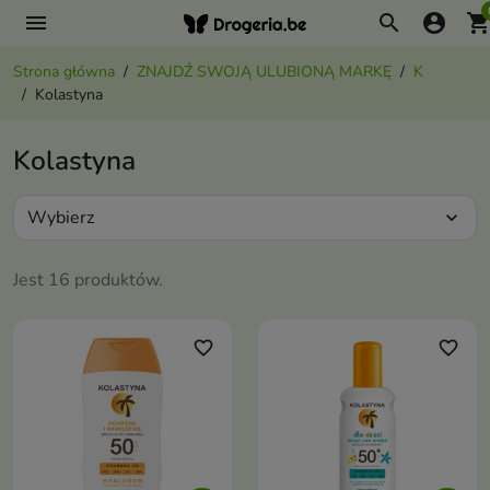
menu
search
account_circle
shopping_ca
Strona główna
ZNAJDŹ SWOJĄ ULUBIONĄ MARKĘ
K
Kolastyna
Kolastyna
Wybierz
expand_more
Jest 16 produktów.
favorite_border
favorite_border