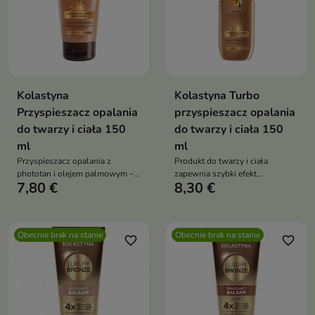
Kolastyna
Kolastyna Turbo
Przyspieszacz opalania
przyspieszacz opalania
do twarzy i ciała 150
do twarzy i ciała 150
ml
ml
Przyspieszacz opalania z
Produkt do twarzy i ciała
phototan i olejem palmowym –
zapewnia szybki efekt
7,80 €
8,30 €
szybka, złocista opalenizna,
opalenizny
nawilżenie i ochrona skóry, także
w solarium
Obecnie brak na stanie
Obecnie brak na stanie
favorite_border
favorite_border