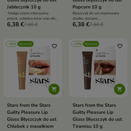
Gloss Błyszczyk do ust
Gloss Błyszczyk do ust
Jabłecznik 10 g
Popcorn 10 g
Nadaje ustom intensywny
Błyszczyk do ust inspirowany
połysk, subtelny kolor oraz efekt
słodko-słonymi
6,38 €
6,38 €
wygładzenia.
7,60 €
przyjemnościami.
7,60 €
-16%
Nowość
-16%
Nowość
favorite_border
favorite_border


Stars from the Stars
Stars from the Stars
Guilty Pleasure Lip
Guilty Pleasure Lip
Gloss Błyszczyk do ust
Gloss Błyszczyk do ust
Chlebek z masełkiem
Tiramisu 10 g