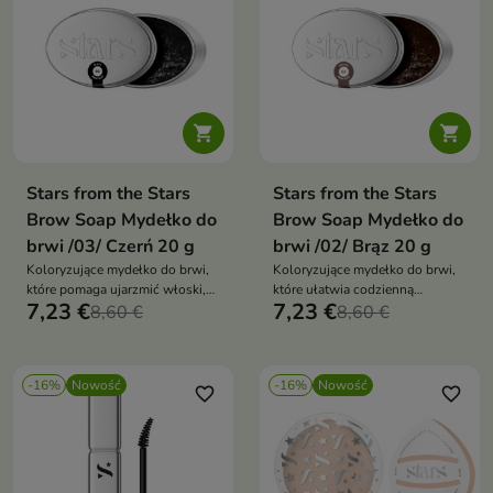


Stars from the Stars
Stars from the Stars
Brow Soap Mydełko do
Brow Soap Mydełko do
brwi /03/ Czerń 20 g
brwi /02/ Brąz 20 g
Koloryzujące mydełko do brwi,
Koloryzujące mydełko do brwi,
które pomaga ujarzmić włoski,
które ułatwia codzienną
7,23 €
7,23 €
nadać im odpowiedni kształt
8,60 €
stylizację i pomaga utrzymać
8,60 €
oraz optycznie zagęścić łuki
włoski w odpowiednim ułożeniu
brwiowe.
przez wiele godzin
-16%
Nowość
-16%
Nowość
favorite_border
favorite_border