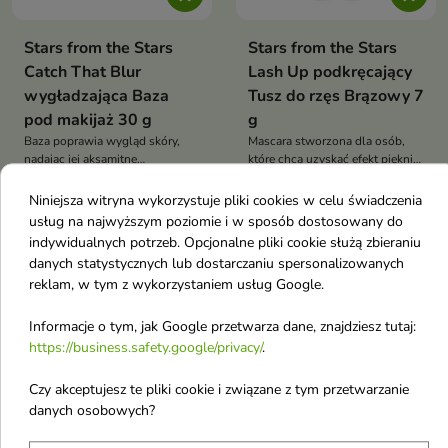
Stars from the Stars
Stars from the Stars
Catch That Blur
Lash Up podkręcający
wygładzająca Baza
Tusz do rzęs Brązowy 7
pod makijaż 30 g
g
Baza poprawia wygląd skóry,
Mascara stworzona dla osób,
nadając jej aksamitne
które chcą uzyskać efekt pięknie
7,23 €
7,23 €
wykończenie i pomagając
8,60 €
podkreślonych, uniesionych i
8,60 €
przedłużyć trwałość makijażu.
naturalnie wyglądających rzęs.
Niniejsza witryna wykorzystuje pliki cookies w celu świadczenia
usług na najwyższym poziomie i w sposób dostosowany do
indywidualnych potrzeb. Opcjonalne pliki cookie służą zbieraniu
-16%
Nowość
-16%
Nowość
favorite_border
favorite_border
danych statystycznych lub dostarczaniu spersonalizowanych
reklam, w tym z wykorzystaniem usług Google.
Informacje o tym, jak Google przetwarza dane, znajdziesz tutaj:
https://business.safety.google/privacy/
.
Czy akceptujesz te pliki cookie i związane z tym przetwarzanie


danych osobowych?