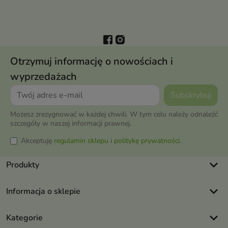
Otrzymuj informację o nowościach i
wyprzedażach
Możesz zrezygnować w każdej chwili. W tym celu należy odnaleźć
szczegóły w naszej informacji prawnej.
Akceptuję
regulamin sklepu
i
politykę prywatności
.
keyboard_arrow_down
Produkty
keyboard_arrow_down
Informacja o sklepie
keyboard_arrow_down
Kategorie