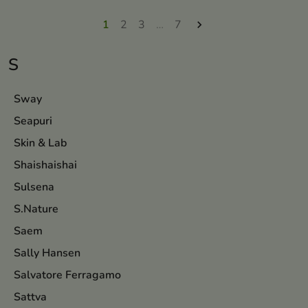
pielęgnacją
pielęgnacją
1
2
3
…
7

S
Sway
Seapuri
Skin & Lab
Shaishaishai
Sulsena
S.Nature
Saem
Sally Hansen
Salvatore Ferragamo
Sattva