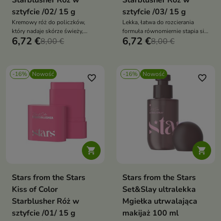
Starblusher Róż w
Starblusher Róż w
sztyfcie /02/ 15 g
sztyfcie /03/ 15 g
Kremowy róż do policzków,
Lekka, łatwa do rozcierania
który nadaje skórze świeży,
formuła równomiernie stapia się
6,72 €
6,72 €
zdrowy wygląd i subtelnie
8,00 €
ze skórą
8,00 €
podkreśla kontury twarzy.
-16%
Nowość
-16%
Nowość
favorite_border
favorite_border


Stars from the Stars
Stars from the Stars
Kiss of Color
Set&Slay ultralekka
Starblusher Róż w
Mgiełka utrwalająca
sztyfcie /01/ 15 g
makijaż 100 ml