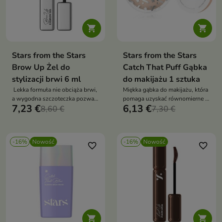


Stars from the Stars
Stars from the Stars
Brow Up Żel do
Catch That Puff Gąbka
stylizacji brwi 6 ml
do makijażu 1 sztuka
Lekka formuła nie obciąża brwi,
Miękka gąbka do makijażu, która
a wygodna szczoteczka pozwala
pomaga uzyskać równomierne i
7,23 €
6,13 €
precyzyjnie rozczesać włoski
8,60 €
naturalne wykończenie makijażu
7,30 €
oraz równomiernie rozprowadzić
produkt
-16%
Nowość
-16%
Nowość
favorite_border
favorite_border

