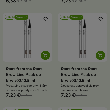
6,38 €
7,23 €
7,60 €
ich kształt i stworzyć efekt
8,60 €
naturalnie zagęszczonych
włosków.
-16%
Nowość
-16%
Nowość
favorite_border
favorite_border


Stars from the Stars
Stars from the Stars
Brow Line Pisak do
Brow Line Pisak do
brwi /02/ 0,5 ml
brwi /03/ 0,5 ml
Precyzyjny pisak do brwi, który
Doskonale sprawdzi się przy
pozwala w prosty sposób nadać
ciemniejszych brwiach,
7,23 €
7,23 €
brwiom idealny kształt i
8,60 €
zapewniając trwały i estetyczny
8,60 €
naturalnie je podkreślić.
efekt makijażu.