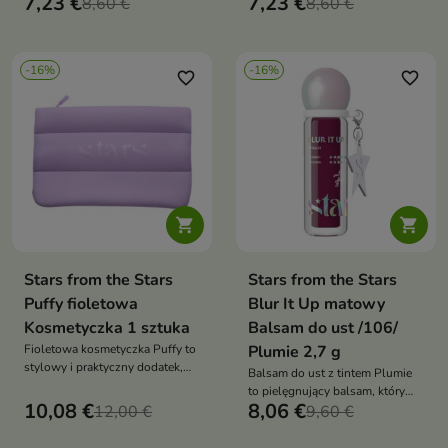
7,23 €
7,23 €
wygląd i pomaga przywrócić jej
8,60 €
przywraca skórze świeży
8,60 €
naturalny blask.
wygląd.
-16%
-16%
favorite_border
favorite_border


Stars from the Stars
Stars from the Stars
Puffy fioletowa
Blur It Up matowy
Kosmetyczka 1 sztuka
Balsam do ust /106/
Fioletowa kosmetyczka Puffy to
Plumie 2,7 g
stylowy i praktyczny dodatek,
Balsam do ust z tintem Plumie
który ułatwia przechowywanie
to pielęgnujący balsam, który
kosmetyków i akcesoriów na co
10,08 €
8,06 €
12,00 €
nadaje ustom subtelny,
9,60 €
dzień oraz w podróży
śliwkowy odcień, wygładza je i
zapewnia satynowe