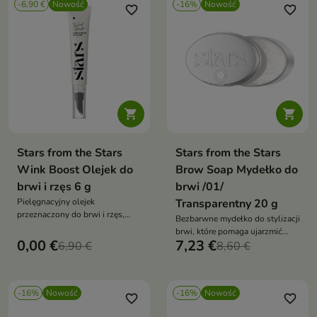
-6,90 €
Nowość
-16%
Nowość
favorite_border
favorite_border


Stars from the Stars
Stars from the Stars
Wink Boost Olejek do
Brow Soap Mydełko do
brwi i rzęs 6 g
brwi /01/
Pielęgnacyjny olejek
Transparentny 20 g
przeznaczony do brwi i rzęs,
Bezbarwne mydełko do stylizacji
który pomaga poprawić ich
brwi, które pomaga ujarzmić
wygląd, zapewniając włoskom
0,00 €
7,23 €
6,90 €
nawet najbardziej niesforne
8,60 €
odpowiednią pielęgnację i
włoski i utrzymać je w idealnym
wygładzenie.
ułożeniu przez wiele godzin.
-16%
Nowość
-16%
Nowość
favorite_border
favorite_border