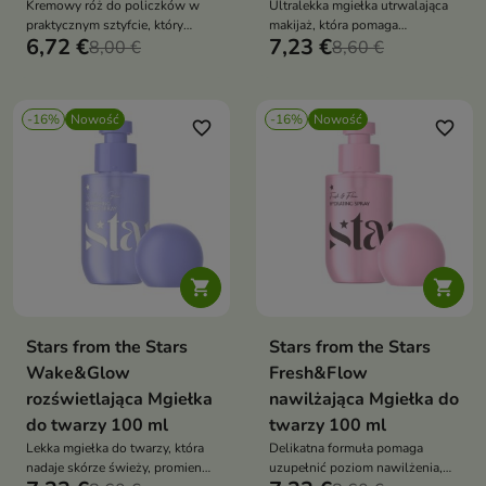
Kremowy róż do policzków w
Ultralekka mgiełka utrwalająca
praktycznym sztyfcie, który
makijaż, która pomaga
6,72 €
7,23 €
pozwala w kilka chwil nadać
8,00 €
przedłużyć trwałość make-upu i
8,60 €
cerze świeży i promienny
nadać skórze świeży, naturalny
wygląd.
wygląd.
-16%
Nowość
-16%
Nowość
favorite_border
favorite_border


Stars from the Stars
Stars from the Stars
Wake&Glow
Fresh&Flow
rozświetlająca Mgiełka
nawilżająca Mgiełka do
do twarzy 100 ml
twarzy 100 ml
Lekka mgiełka do twarzy, która
Delikatna formuła pomaga
nadaje skórze świeży, promienny
uzupełnić poziom nawilżenia,