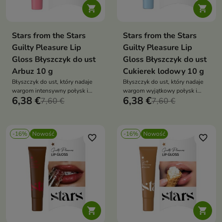


Stars from the Stars
Stars from the Stars
Guilty Pleasure Lip
Guilty Pleasure Lip
Gloss Błyszczyk do ust
Gloss Błyszczyk do ust
Arbuz 10 g
Cukierek lodowy 10 g
Błyszczyk do ust, który nadaje
Błyszczyk do ust, który nadaje
wargom intensywny połysk i
wargom wyjątkowy połysk i
6,38 €
6,38 €
świeży, soczysty odcień
7,60 €
delikatny, świeży odcień
7,60 €
inspirowany kolorem dojrzałego
inspirowany słodkim kolorem
arbuza.
lodowego cukierka.
-16%
Nowość
-16%
Nowość
favorite_border
favorite_border

