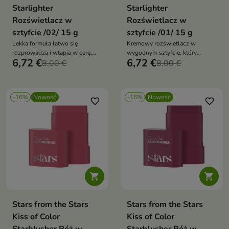
Starlighter
Starlighter
Rozświetlacz w
Rozświetlacz w
sztyfcie /02/ 15 g
sztyfcie /01/ 15 g
Lekka formuła łatwo się
Kremowy rozświetlacz w
rozprowadza i wtapia w cerę,
wygodnym sztyfcie, który
6,72 €
6,72 €
tworząc świeże, świetliste
8,00 €
pozwala szybko podkreślić
8,00 €
wykończenie bez uczucia
naturalne atuty twarzy i nadać
ciężkości.
skórze efekt świeżego blasku
-16%
Nowość
-16%
Nowość
favorite_border
favorite_border


Stars from the Stars
Stars from the Stars
Kiss of Color
Kiss of Color