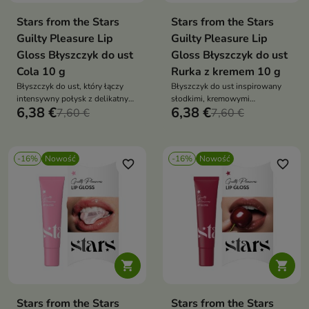
Stars from the Stars
Stars from the Stars
Guilty Pleasure Lip
Guilty Pleasure Lip
Gloss Błyszczyk do ust
Gloss Błyszczyk do ust
Cola 10 g
Rurka z kremem 10 g
Błyszczyk do ust, który łączy
Błyszczyk do ust inspirowany
intensywny połysk z delikatnym,
słodkimi, kremowymi
6,38 €
6,38 €
kuszącym odcieniem
7,60 €
przyjemnościami.
7,60 €
inspirowanym kolorem coli.
-16%
Nowość
-16%
Nowość
favorite_border
favorite_border


Stars from the Stars
Stars from the Stars