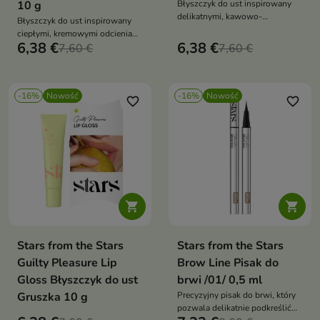
10 g
Błyszczyk do ust inspirowany
delikatnymi, kawowo-
Błyszczyk do ust inspirowany
kremowymi odcieniami
ciepłymi, kremowymi odcieniami
popularnego deseru.
6,38 €
6,38 €
codziennej słodkiej
7,60 €
7,60 €
przyjemności.
-16%
Nowość
-16%
Nowość
favorite_border
favorite_border


Stars from the Stars
Stars from the Stars
Guilty Pleasure Lip
Brow Line Pisak do
Gloss Błyszczyk do ust
brwi /01/ 0,5 ml
Gruszka 10 g
Precyzyjny pisak do brwi, który
pozwala delikatnie podkreślić