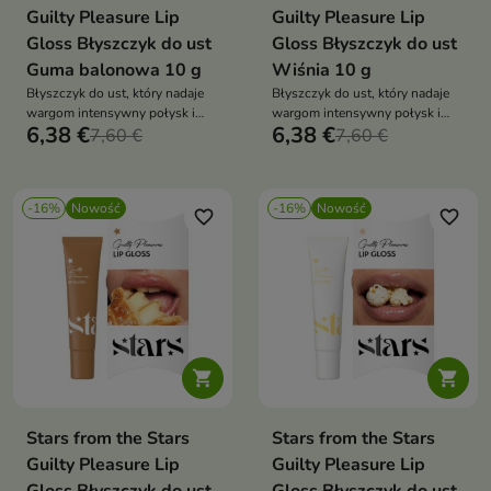
Guilty Pleasure Lip
Guilty Pleasure Lip
Gloss Błyszczyk do ust
Gloss Błyszczyk do ust
Guma balonowa 10 g
Wiśnia 10 g
Błyszczyk do ust, który nadaje
Błyszczyk do ust, który nadaje
wargom intensywny połysk i
wargom intensywny połysk i
6,38 €
6,38 €
delikatny, słodki odcień
7,60 €
podkreśla ich naturalny kolor
7,60 €
inspirowany kolorem kultowej
gumy balonowej.
-16%
Nowość
-16%
Nowość
favorite_border
favorite_border


Stars from the Stars
Stars from the Stars
Guilty Pleasure Lip
Guilty Pleasure Lip