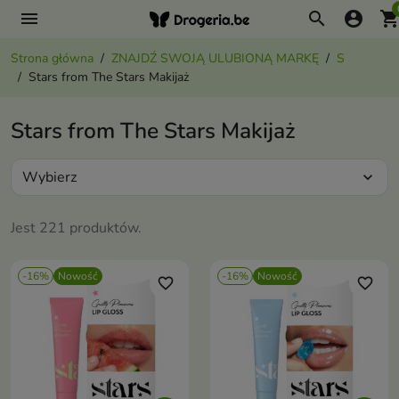
menu
search
account_circle
shopping_ca
Strona główna
ZNAJDŹ SWOJĄ ULUBIONĄ MARKĘ
S
Stars from The Stars Makijaż
Stars from The Stars Makijaż
Wybierz
expand_more
Jest 221 produktów.
-16%
Nowość
-16%
Nowość
favorite_border
favorite_border