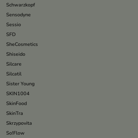
Schwarzkopf
Sensodyne
Sessio
SFD
SheCosmetics
Shiseido
Silcare
Silcatil
Sister Young
SKIN1004
SkinFood
SkinTra
Skrzypovita
So!Flow