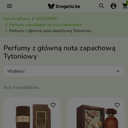
menu
search
account_circle
shopping_ca
Strona główna
KATEGORIE
Perfumy z podziałem na nuty zapachowe
Perfumy z główną nuta zapachową Tytoniowy
Perfumy z główną nuta zapachową
Tytoniowy
Wybierz
expand_more
Jest 4 produktów.
favorite_border
favorite_border