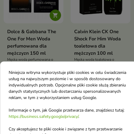

Dolce & Gabbana The
Calvin Klein CK One
One For Men Woda
Shock For Him Woda
perfumowana dla
toaletowa dla
mężczyzn 150 ml
mężczyzn 100 ml
Męska woda perfumowana o
Męska woda toaletowa o
orientalno-przyprawowym
orientalno-przyprawowym
97,80 €
19,80 €
charakterze z nutami bazylii,
charakterze z nutami
Niniejsza witryna wykorzystuje pliki cookies w celu świadczenia
kardamonu, tytoniu i bursztynu.
klementynki, kardamonu, tytoniu
usług na najwyższym poziomie i w sposób dostosowany do
Elegancki i magnetyczny zapach
i paczuli. Idealny, wyrazisty
indywidualnych potrzeb. Opcjonalne pliki cookie służą zbieraniu
na co dzień i specjalne okazje
zapach na chłodniejsze dni
Pokazano 1-4 z 4 pozycji
danych statystycznych lub dostarczaniu spersonalizowanych
Perfumy z podziałem na nuty
reklam, w tym z wykorzystaniem usług Google.
zapachowe
Informacje o tym, jak Google przetwarza dane, znajdziesz tutaj:
https://business.safety.google/privacy/
.
Perfumy z główną nuta zapachową Amber
Czy akceptujesz te pliki cookie i związane z tym przetwarzanie
Perfumy z główną nuta zapachową Aromatyczny