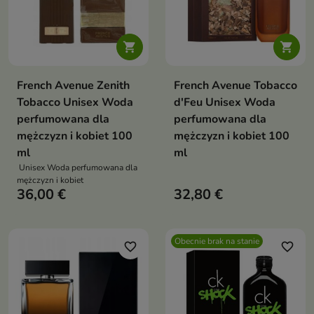


French Avenue Zenith
French Avenue Tobacco
Tobacco Unisex Woda
d'Feu Unisex Woda
perfumowana dla
perfumowana dla
mężczyzn i kobiet 100
mężczyzn i kobiet 100
ml
ml
Unisex Woda perfumowana dla
mężczyzn i kobiet
36,00 €
32,80 €
Obecnie brak na stanie
favorite_border
favorite_border