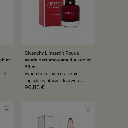
Givenchy L'Interdit Rouge
ka
Dodaj do koszyka

obiet
Woda perfumowana dla kobiet
80 ml
iet
Woda toaletowa dla kobiet
h z
zapach kwiatowo-drzewno-
96,80 €
lii i
przyprawowy, nuty czerwonej
zy,
pomarańczy, jaśminu i paczuli,
intensywny, zmysłowy i
uwodzicielski
favorite_border
favorite_border