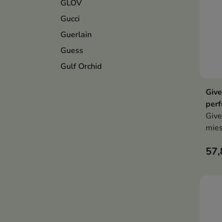
GLOV
Gucci
Guerlain
Guess
Gulf Orchid
Give
perf
Give
mies
kwia
57,
drze
odwa