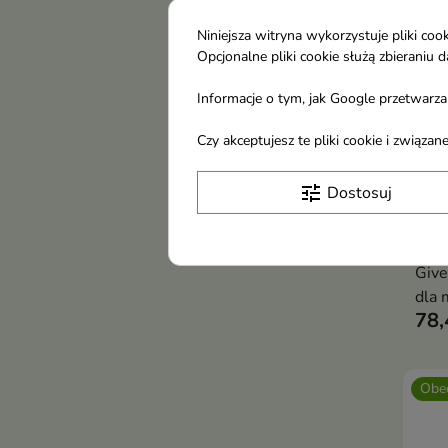
Niniejsza witryna wykorzystuje pliki c
Opcjonalne pliki cookie służą zbierani
Informacje o tym, jak Google przetwarza 
Czy akceptujesz te pliki cookie i związ
tune
Dostosuj
Giv
dla
Bois
Giv
dla 
78,
100
Obec