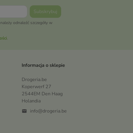
należy odnaleźć szczegóły w
ości
.
Informacja o sklepie
Drogeria.be
Koperwerf 27
2544EM Den Haag
Holandia
info@drogeria.be
mail