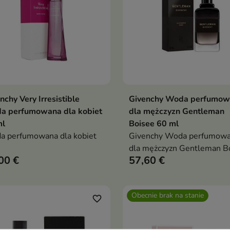
nchy Very Irresistible
Givenchy Woda perfumow
Dodaj do koszyka
Dodaj do koszy


a perfumowana dla kobiet
dla mężczyzn Gentleman
ml
Boisee 60 ml
a perfumowana dla kobiet
Givenchy Woda perfumow
dla mężczyzn Gentleman B
00 €
57,60 €
60 ml
Obecnie brak na stanie
favorite_border