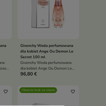
ana
Givenchy Woda perfumowana
ka
Dodaj do koszyka

dla kobiet Ange Ou Demon Le
Secret 100 ml
ana
Givenchy Woda perfumowana
oisee
dla kobiet Ange Ou Demon Le
96,80 €
Secret 100 ml
Obecnie brak na stanie
favorite_border
favorite_border