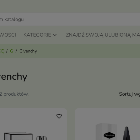
WOŚCI
KATEGORIE
ZNAJDŹ SWOJĄ ULUBIONĄ M
KĘ
G
Givenchy
venchy
12 produktów.
Sortuj wg
favorite_border