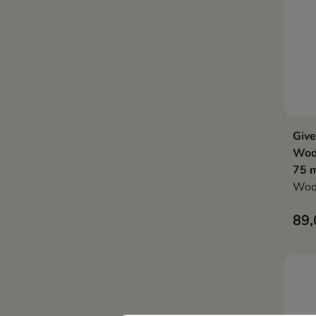
Give
Wod
75 
Wod
89,