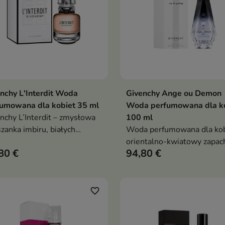
nchy L'Interdit Woda
Givenchy Ange ou Demon
Dodaj do koszyka
Dodaj do koszy


umowana dla kobiet 35 ml
Woda perfumowana dla k
nchy L’Interdit – zmysłowa
100 ml
zanka imbiru, białych
Woda perfumowana dla kob
tów i paczuli. Kwiatowo-
orientalno-kwiatowy zapac
80 €
94,80 €
wna elegancja dla
nutą mandarynki, szafranu, li
żnych kobiet
wanilii, zmysłowy i tajemnic
idealny na dzień i wieczór
favorite_border