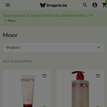
menu
search
account_circle
shopping_ca
Strona główna
ZNAJDŹ SWOJĄ ULUBIONĄ MARKĘ
M
Moev
Moev
Wybierz
expand_more
Jest 3 produktów.
favorite_border
favorite_border