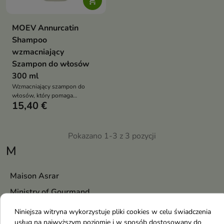

MOEV Annurcatin
Shampoo
wzmacniający
Szampon do włosów
300 ml
Wzmacniający szampon do
włosów, który pomaga
15,40 €
ograniczyć wypadanie włosów,
pobudza wzrost nowych pasm i
zwiększa objętość fryzury
Pokazano 1-3 z 3 pozycji
M
Maison Asrar
Ministry of Gourmand
Mysterium
Niniejsza witryna wykorzystuje pliki cookies w celu świadczenia
usług na najwyższym poziomie i w sposób dostosowany do