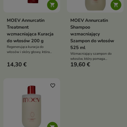


MOEV Annurcatin
MOEV Annurcatin
Treatment
Shampoo
wzmacniająca Kuracja
wzmacniający
do włosów 200 g
Szampon do włosów
Regenerująca kuracja do
525 ml
włosów i skóry głowy, która
Wzmacniający szampon do
wzmacnia osłabione pasma,
włosów, który pomaga
ogranicza ich wypadanie oraz
14,30 €
19,60 €
ograniczyć wypadanie włosów,
nadaje włosom miękkość i blask
pobudza wzrost nowych pasm i
zwiększa objętość fryzury
favorite_border