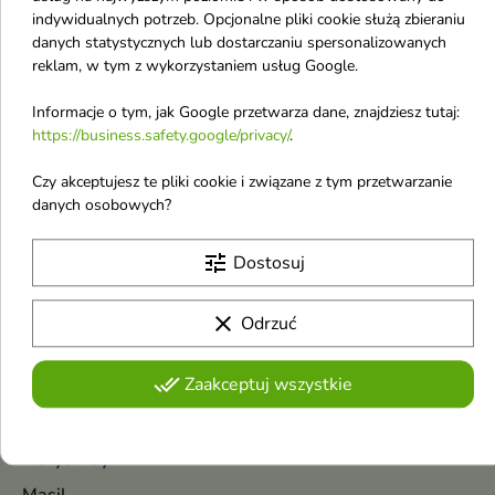
Mediderm
indywidualnych potrzeb. Opcjonalne pliki cookie służą zbieraniu
Mixsoon
danych statystycznych lub dostarczaniu spersonalizowanych
reklam, w tym z wykorzystaniem usług Google.
Menokin
Moev
Informacje o tym, jak Google przetwarza dane, znajdziesz tutaj:
https://business.safety.google/privacy/
.
Medi-Peel
Max Factor
Czy akceptujesz te pliki cookie i związane z tym przetwarzanie
danych osobowych?
Ma:nyo
Made in Lab
tune
Dostosuj
Maison Francis Kurkdjian
Malibu
clear
Odrzuć
Mancera
done_all
Zaakceptuj wszystkie
Marc Jacobs
Marion
Mary&May