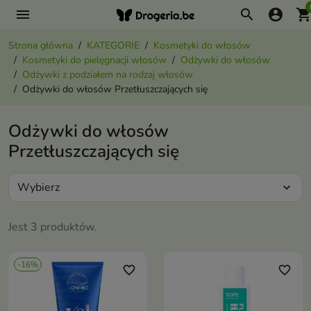
menu
search
account_circle
shopping_ca
Strona główna
KATEGORIE
Kosmetyki do włosów
Kosmetyki do pielęgnacji włosów
Odżywki do włosów
Odżywki z podziałem na rodzaj włosów
Odżywki do włosów Przetłuszczających się
Odżywki do włosów
Przetłuszczających się
Wybierz
expand_more
Jest 3 produktów.
-16%
favorite_border
favorite_border