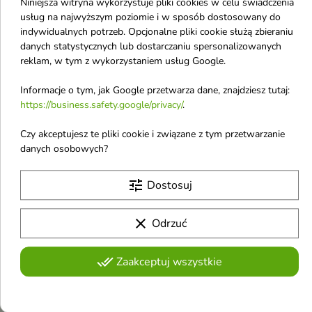
Niniejsza witryna wykorzystuje pliki cookies w celu świadczenia
usług na najwyższym poziomie i w sposób dostosowany do
indywidualnych potrzeb. Opcjonalne pliki cookie służą zbieraniu
danych statystycznych lub dostarczaniu spersonalizowanych
reklam, w tym z wykorzystaniem usług Google.
Joanna Konopie
Informacje o tym, jak Google przetwarza dane, znajdziesz tutaj:
Odżywka-wcierka
https://business.safety.google/privacy/
.
regulująca do włosów
Czy akceptujesz te pliki cookie i związane z tym przetwarzanie
przetłuszczających się
danych osobowych?
100 ml
Odkryj nowy wymiar pielęgnacji
i ciesz się zdrowymi, mocnymi
tune
Dostosuj
4,20 €
włosami dzięki Odżywce
Wcierce KONOPIE
clear
Odrzuć
Pokazano 1-3 z 3 pozycji
Odżywki z podziałem na rodzaj
done_all
Zaakceptuj wszystkie
włosów