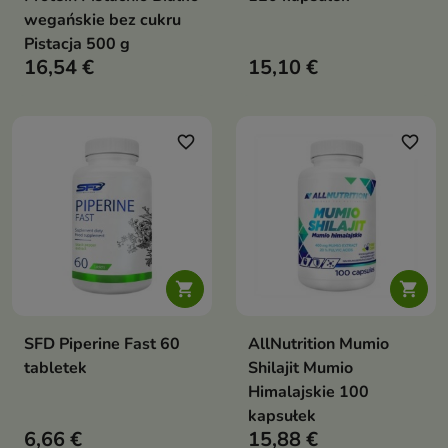
wegańskie bez cukru
Pistacja 500 g
16,54 €
15,10 €
favorite_border
favorite_border


SFD Piperine Fast 60
AllNutrition Mumio
tabletek
Shilajit Mumio
Himalajskie 100
kapsułek
6,66 €
15,88 €