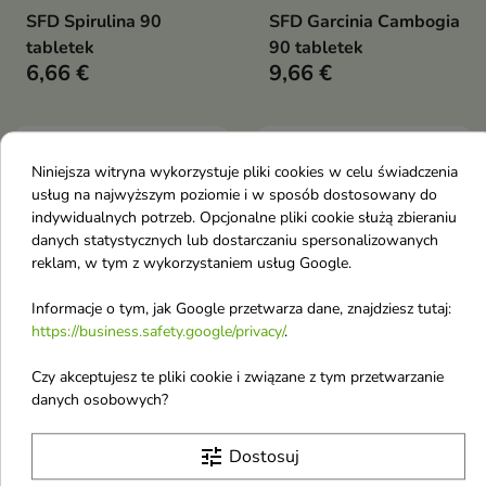
SFD Spirulina 90
SFD Garcinia Cambogia
tabletek
90 tabletek
6,66 €
9,66 €
favorite_border
favorite_border
Niniejsza witryna wykorzystuje pliki cookies w celu świadczenia
usług na najwyższym poziomie i w sposób dostosowany do
indywidualnych potrzeb. Opcjonalne pliki cookie służą zbieraniu
danych statystycznych lub dostarczaniu spersonalizowanych
reklam, w tym z wykorzystaniem usług Google.
Informacje o tym, jak Google przetwarza dane, znajdziesz tutaj:


https://business.safety.google/privacy/
.
SFD MSM 90 tabletek
NeoMag Slim 50
Czy akceptujesz te pliki cookie i związane z tym przetwarzanie
tabletek
danych osobowych?
7,21 €
10,43 €
tune
Dostosuj