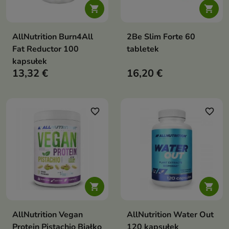


AllNutrition Burn4All
2Be Slim Forte 60
Fat Reductor 100
tabletek
kapsułek
13,32 €
16,20 €
favorite_border
favorite_border


AllNutrition Vegan
AllNutrition Water Out
Protein Pistachio Białko
120 kapsułek