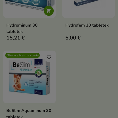

Hydrominum 30
Hydrofem 30 tabletek
tabletek
15,21 €
5,00 €
Obecnie brak na stanie
favorite_border
BeSlim Aquaminum 30
tabletek