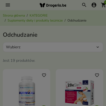
menu
search
account_circle
shopping_ca
Strona główna
KATEGORIE
Suplementy diety i produkty lecznicze
Odchudzanie
Odchudzanie
Wybierz
expand_more
Jest 19 produktów.
favorite_border
favorite_border