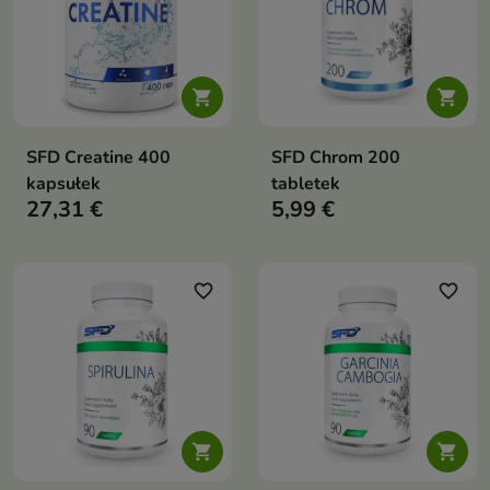


SFD Creatine 400
SFD Chrom 200
kapsułek
tabletek
27,31 €
5,99 €
favorite_border
favorite_border

