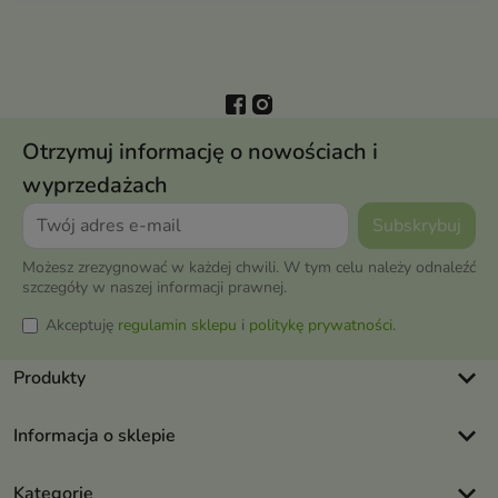
Otrzymuj informację o nowościach i
wyprzedażach
Możesz zrezygnować w każdej chwili. W tym celu należy odnaleźć
szczegóły w naszej informacji prawnej.
Akceptuję
regulamin sklepu
i
politykę prywatności
.
keyboard_arrow_down
Produkty
keyboard_arrow_down
Informacja o sklepie
keyboard_arrow_down
Kategorie