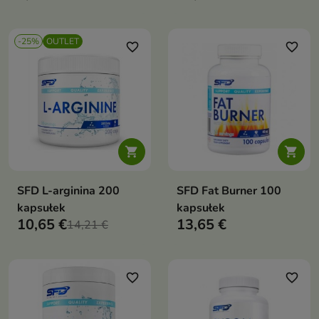
-25%
OUTLET
favorite_border
favorite_border


SFD L-arginina 200
SFD Fat Burner 100
kapsułek
kapsułek
10,65 €
13,65 €
14,21 €
favorite_border
favorite_border