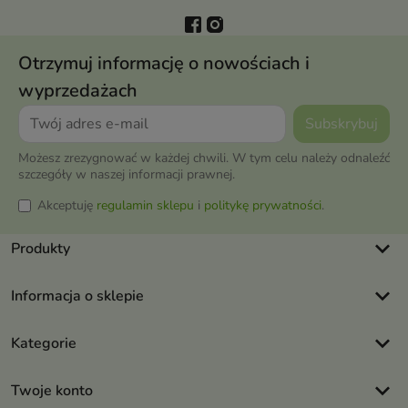
Otrzymuj informację o nowościach i
wyprzedażach
Możesz zrezygnować w każdej chwili. W tym celu należy odnaleźć
szczegóły w naszej informacji prawnej.
Akceptuję
regulamin sklepu
i
politykę prywatności
.
keyboard_arrow_down
Produkty
keyboard_arrow_down
Informacja o sklepie
keyboard_arrow_down
Kategorie
keyboard_arrow_down
Twoje konto