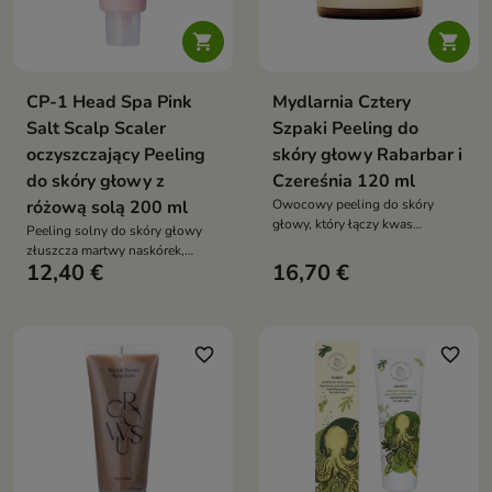


CP-1 Head Spa Pink
Mydlarnia Cztery
Salt Scalp Scaler
Szpaki Peeling do
oczyszczający Peeling
skóry głowy Rabarbar i
do skóry głowy z
Czereśnia 120 ml
różową solą 200 ml
Owocowy peeling do skóry
głowy, który łączy kwas
Peeling solny do skóry głowy
migdałowy i drobinki z pestek,
złuszcza martwy naskórek,
aby oczyścić, odświeżyć i
12,40 €
16,70 €
odświeża i wspiera oczyszczenie
pobudzić skórę, pozostawiając
skalpu. Formuła z solą
ją gotową na dalszą pielęgnację
himalajską 36%, wodą morską,
kalaminą, ekstraktami z alg,
pantenolem i mentolem pomaga
favorite_border
favorite_border
odblokować ujścia mieszków
włosowych oraz ograniczyć
nadmiar sebum