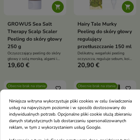


GROWUS Sea Salt
Hairy Tale Murky
Therapy Scalp Scaler
Peeling do skóry głowy
Peeling do skóry głowy
regulujący
250 g
przetłuszczanie 150 ml
Oczyszczający peeling do skóry
Delikatny, wegański peeling
głowy z solą morską, algami i
oczyszcza, reguluje sebum, koi i
19,60 €
20,90 €
kwasem salicylowym, który
wspiera walkę z łupieżem.
usuwa sebum, odblokowuje
Idealny dla skóry wrażliwej i
mieszki i przywraca świeżość
problemowej
fryzurze
Obecnie brak na stanie
Obecnie brak na stanie
favorite_border
favorite_border
Niniejsza witryna wykorzystuje pliki cookies w celu świadczenia
usług na najwyższym poziomie i w sposób dostosowany do
indywidualnych potrzeb. Opcjonalne pliki cookie służą zbieraniu
danych statystycznych lub dostarczaniu spersonalizowanych
reklam, w tym z wykorzystaniem usług Google.