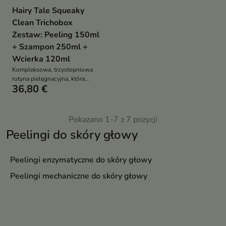
Hairy Tale Squeaky
Clean Trichobox
Zestaw: Peeling 150ml
+ Szampon 250ml +
Wcierka 120ml
Kompleksowa, trzystopniowa
rutyna pielęgnacyjna, która
36,80 €
oczyszcza, reguluje i koi skórę
głowy, zapewniając świeżość,
lekkość i idealne warunki dla
zdrowego wzrostu włosów
Pokazano 1-7 z 7 pozycji
Peelingi do skóry głowy
Peelingi enzymatyczne do skóry głowy
Peelingi mechaniczne do skóry głowy