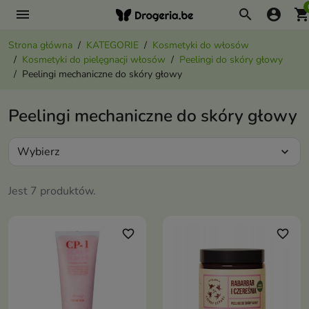
menu
search
account_circle
shopping_ca
Strona główna
KATEGORIE
Kosmetyki do włosów
Kosmetyki do pielęgnacji włosów
Peelingi do skóry głowy
Peelingi mechaniczne do skóry głowy
Peelingi mechaniczne do skóry głowy
Wybierz
expand_more
Jest 7 produktów.
favorite_border
favorite_border