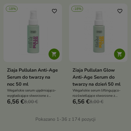
papainą, bromelainą i kwasem
hialuronowym, chlorellą,
hialuronowym pomaga
-18%
-18%
betainą, pantenolem, trehalozą i
favorite_border
favorite_border
redukować zaskórniki oraz
ceramidem NP pomaga
poprawić teksturę skóry
zatrzymać wilgoć w naskórku
oraz poprawić komfort cery


Ziaja Pullulan Anti-Age
Ziaja Pullulan Glow
Serum do twarzy na
Anti-Age Serum do
noc 50 ml
twarzy na dzień 50 ml
Wegańskie serum ujędrniająco-
Wegańskie serum liftingująco-
wygładzające stworzone z
rozświetlające stworzone z
6,56 €
6,56 €
myślą o skórze dorosłej,
8,00 €
myślą o skórze dorosłej,
8,00 €
wymagającej poprawy jędrności,
wymagającej poprawy jędrności,
elastyczności i regeneracji
napięcia i konturu twarzy
Pokazano 1-36 z 174 pozycji