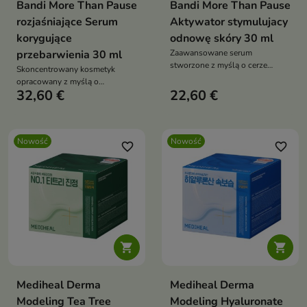
Bandi More Than Pause
Bandi More Than Pause
rozjaśniające Serum
Aktywator stymulujacy
korygujące
odnowę skóry 30 ml
przebarwienia 30 ml
Zaawansowane serum
stworzone z myślą o cerze
Skoncentrowany kosmetyk
dojrzałej, zmęczonej i
opracowany z myślą o
pozbawionej blasku.
32,60 €
22,60 €
pielęgnacji skóry z nierównym
kolorytem, przebarwieniami oraz
oznakami fotostarzenia.
Nowość
Nowość
favorite_border
favorite_border


Mediheal Derma
Mediheal Derma
Modeling Tea Tree
Modeling Hyaluronate