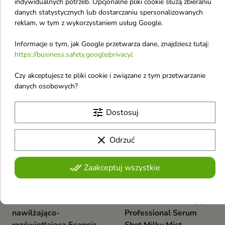
indywidualnych potrzeb. Opcjonalne pliki cookie służą zbieraniu
odmładzające Serum
mleczne Serum-
danych statystycznych lub dostarczaniu spersonalizowanych
do twarzy z PDRN 30
mgiełka do twarzy 150
reklam, w tym z wykorzystaniem usług Google.
ml
ml
Lekka, szybko wchłaniająca się
Produkt doskonale sprawdza się
Informacje o tym, jak Google przetwarza dane, znajdziesz tutaj:
konsystencja sprawia, że serum
także w ciągu dnia, zapewniając
https://business.safety.google/privacy/
.
8,44 €
6,69 €
doskonale uzupełnia codzienną
9,60 €
natychmiastowe odświeżenie i
7,60 €
pielęgnację i zwiększa
ukojenie.
Czy akceptujesz te pliki cookie i związane z tym przetwarzanie
skuteczność stosowanego
danych osobowych?
kremu.
-12%
Nowość
Nowość
favorite_border
favorite_border
tune
Dostosuj
clear
Odrzuć
done_all
Zaakceptuj wszystkie


Eveline Cerabiome
Eveline Face Therapy
nawilżająco-
Professional Serum