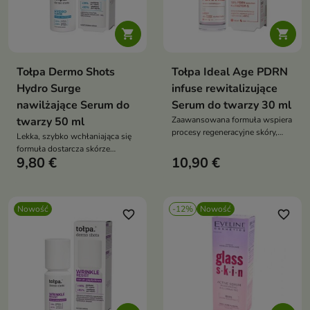


Tołpa Dermo Shots
Tołpa Ideal Age PDRN
Hydro Surge
infuse rewitalizujące
nawilżające Serum do
Serum do twarzy 30 ml
twarzy 50 ml
Zaawansowana formuła wspiera
procesy regeneracyjne skóry,
Lekka, szybko wchłaniająca się
poprawia jej elastyczność oraz
formuła dostarcza skórze
pomaga przywrócić zdrowy,
9,80 €
10,90 €
składników nawilżających.
promienny wygląd
Nowość
-12%
Nowość
favorite_border
favorite_border