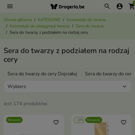
menu
search
account_circle
shopping_ca
Strona główna
KATEGORIE
Kosmetyki do twarzy
Kosmetyki do pielęgnacji twarzy
Sera do twarzy
Sera do twarzy z podziałem na rodzaj cery
Sera do twarzy z podziałem na rodzaj
cery
Sera do twarzy do cery Dojrzałej
Sera do twarzy do cery
Wybierz
expand_more
Jest 174 produktów.
Nowość
-18%
Nowość
favorite_border
favorite_border