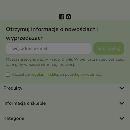
Otrzymuj informację o nowościach i
wyprzedażach
Możesz zrezygnować w każdej chwili. W tym celu należy odnaleźć
szczegóły w naszej informacji prawnej.
Akceptuję
regulamin sklepu
i
politykę prywatności
.
keyboard_arrow_down
Produkty
keyboard_arrow_down
Informacja o sklepie
keyboard_arrow_down
Kategorie