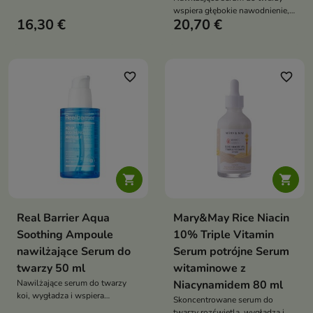
skóry tłustej, mieszanej oraz
wspiera głębokie nawodnienie,
trądzikowej. Formuła z
16,30 €
20,70 €
zmiękczenie i regenerację skóry.
pantenolem, cynkiem PCA,
Formuła ze skwalanem,
kwasem salicylowym,
kompleksem kwasu
kompleksem kwasu
hialuronowego, pantenolem,
hialuronowego i składnikami
alantoiną, betainą i oczarem
favorite_border
favorite_border
CICA pomaga wyciszyć
wirginijskim koi, wygładza oraz
podrażnienia oraz ograniczyć
pomaga ograniczyć utratę wody
nadmiar sebum


Real Barrier Aqua
Mary&May Rice Niacin
Soothing Ampoule
10% Triple Vitamin
nawilżające Serum do
Serum potrójne Serum
twarzy 50 ml
witaminowe z
Nawilżające serum do twarzy
Niacynamidem 80 ml
koi, wygładza i wspiera
Skoncentrowane serum do
regenerację skóry suchej,
twarzy rozświetla, wygładza i