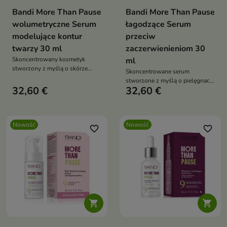
Bandi More Than Pause
Bandi More Than Pause
wolumetryczne Serum
łagodzące Serum
modelujące kontur
przeciw
twarzy 30 ml
zaczerwienieniom 30
Skoncentrowany kosmetyk
ml
stworzony z myślą o skórze
Skoncentrowane serum
tracącej jędrność, elastyczność
stworzone z myślą o pielęgnacji
oraz wyraźny owal.
32,60 €
32,60 €
skóry wrażliwej, naczynkowej i
skłonnej do okresowych
zaczerwienień
Nowość
Nowość
favorite_border
favorite_border

