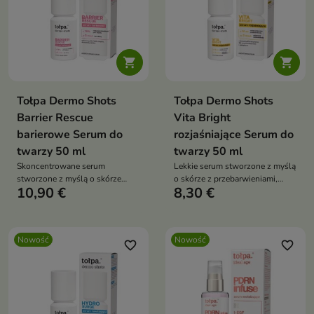


Tołpa Dermo Shots
Tołpa Dermo Shots
Barrier Rescue
Vita Bright
barierowe Serum do
rozjaśniające Serum do
twarzy 50 ml
twarzy 50 ml
Skoncentrowane serum
Lekkie serum stworzone z myślą
stworzone z myślą o skórze
o skórze z przebarwieniami,
10,90 €
8,30 €
wrażliwej, przesuszonej i z
nierównym kolorytem i
osłabioną barierą hydrolipidową.
oznakami zmęczenia.
Nowość
Nowość
favorite_border
favorite_border