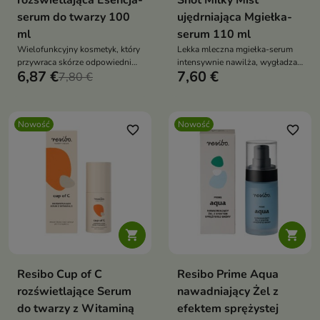
rozświetlająca Esencja-
Shot Milky Mist
serum do twarzy 100
ujędrniająca Mgiełka-
ml
serum 110 ml
Wielofunkcyjny kosmetyk, który
Lekka mleczna mgiełka-serum
przywraca skórze odpowiedni
intensywnie nawilża, wygładza i
6,87 €
7,60 €
poziom nawilżenia, wspiera
7,80 €
przywraca cerze świeży,
odbudowę bariery
promienny wygląd. Formuła z
hydrolipidowej
PDRN Booster NAD+,
egzosomami CICA, kolagenem,
Nowość
Nowość
niacynamidem, żeń-szeniem i
favorite_border
favorite_border
elastyną wspiera regenerację,
elastyczność oraz komfort skóry


Resibo Cup of C
Resibo Prime Aqua
rozświetlające Serum
nawadniający Żel z
do twarzy z Witaminą
efektem sprężystej