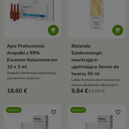


Apis Professional
Bielenda
Ampułki z 99%
Epidermalogic
Kwasem hialuronowym
nawilżająco-
10 x 3 ml
ujędrniające Serum do
Ampułki doskonale sprawdzają
twarzy 30 ml
się zarówno podczas
Lekka formuła serum dostarcza
profesjonalnych zabiegów
skórze składników aktywnych,
kosmetycznych, jak i w
18,60 €
9,84 €
które wspierają jej naturalne
12,00 €
codziennej pielęgnacji domowej.
procesy regeneracyjne
Nowość
Nowość
favorite_border
favorite_border