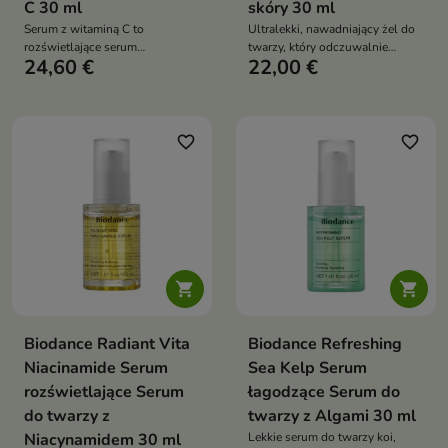
C 30 ml
skóry 30 ml
Serum z witaminą C to
Ultralekki, nawadniający żel do
rozświetlające serum
twarzy, który odczuwalnie
24,60 €
22,00 €
antyoksydacyjne na dzień, które
nawilża, subtelnie napina i
wspiera ochronę skóry przed
przywraca skórze naturalny
stresem oksydacyjnym, pomaga
blask. Formuła z bioaktywnym
wygładzić i ujędrnić cerę oraz
ekstraktem z mikroalgi,
poprawić jej koloryt
niskocząsteczkowym kwasem
favorite_border
favorite_border
hialuronowym, tripeptydem,
betainą, prebiotykami oraz
kompleksem oligosacharydów i
protein z akacji wspiera
sprężystość, ukojenie i świeży
wygląd skóry bez obciążenia


Biodance Radiant Vita
Biodance Refreshing
Niacinamide Serum
Sea Kelp Serum
rozświetlające Serum
łagodzące Serum do
do twarzy z
twarzy z Algami 30 ml
Niacynamidem 30 ml
Lekkie serum do twarzy koi,