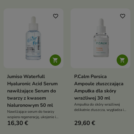
cyprysiku, pantenolem, betainą,
formuła z ceramidem NP,
wąkrotą azjatycką, trehalozą i
pantenolem, madekasozydem,
kwasem hialuronowym pomaga
skwalanem, ksylitolem i
favorite_border
favorite_border
przywrócić cerze komfort bez
fosfolipidami pozostawia
lepkiej warstwy
satynowe, otulające
wykończenie


Jumiso Waterfull
P.Calm Porsica
Hyaluronic Acid Serum
Ampoule złuszczająca
nawilżające Serum do
Ampułka dla skóry
twarzy z kwasem
wrażliwej 30 ml
hialuronowym 50 ml
Ampułka do skóry wrażliwej
delikatnie złuszcza, wygładza i
Nawilżające serum do twarzy
wspiera oczyszczanie porów.
wspiera regenerację, ukojenie i
Formuła z 76,38% ekstraktu z
16,30 €
29,60 €
elastyczność skóry suchej,
wąkroty azjatyckiej,
wrażliwej oraz odwodnionej.
niacynamidem, retinolem,
Formuła z kwasem