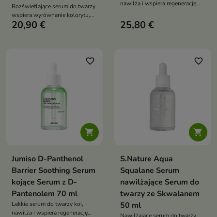
nawilża i wspiera regenerację
Rozświetlające serum do twarzy
skóry suchej oraz podrażnionej.
wspiera wyrównanie kolorytu,
Formuła oparta w 86% na
20,90 €
25,80 €
wygładzenie i redukcję
filtracie z fermentu Lactobacillus
widoczności przebarwień.
i morszczynu, z dodatkiem
Formuła z 20% niacynamidem,
niacynamidu, alg, ksylitolu i
glutationem, wodą ananasową i
erytrytolu, wzmacnia mikrobiom
ekstraktem z korzenia Coptis
favorite_border
favorite_border
oraz przywraca cerze komfort
Japonica pomaga przywrócić
cerze promienny wygląd oraz
równowagę


Jumiso D-Panthenol
S.Nature Aqua
Barrier Soothing Serum
Squalane Serum
kojące Serum z D-
nawilżające Serum do
Pantenolem 70 ml
twarzy ze Skwalanem
Lekkie serum do twarzy koi,
50 ml
nawilża i wspiera regenerację
Nawilżające serum do twarzy