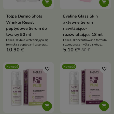


Tołpa Dermo Shots
Eveline Glass Skin
Wrinkle Resist
aktywne Serum
peptydowe Serum do
nawilżająco-
twarzy 50 ml
rozświetlające 18 ml
Lekka, szybko wchłaniająca się
Lekka, skoncentrowana formuła
formuła z peptydami wspiera
stworzona z myślą o skórze
10,90 €
5,10 €
poprawę jędrności i
pozbawionej blasku,
5,80 €
elastyczności skóry.
wymagającej nawilżenia i efektu
wygładzenia.
Nowość
Nowość
favorite_border
favorite_border

