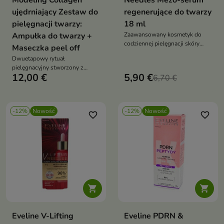
Modeling Collagen
Needles Mezo-serum
ujędrniający Zestaw do
regenerujące do twarzy
pielęgnacji twarzy:
18 ml
Ampułka do twarzy +
Zaawansowany kosmetyk do
codziennej pielęgnacji skóry
Maseczka peel off
wymagającej odbudowy,
Dwuetapowy rytuał
ukojenia i intensywnego
pielęgnacyjny stworzony z
nawilżenia.
12,00 €
5,90 €
myślą o skórze wymagającej
6,70 €
intensywnego nawilżenia,
ujędrnienia i odświeżenia
-12%
Nowość
-12%
Nowość
favorite_border
favorite_border


Eveline V-Lifting
Eveline PDRN &