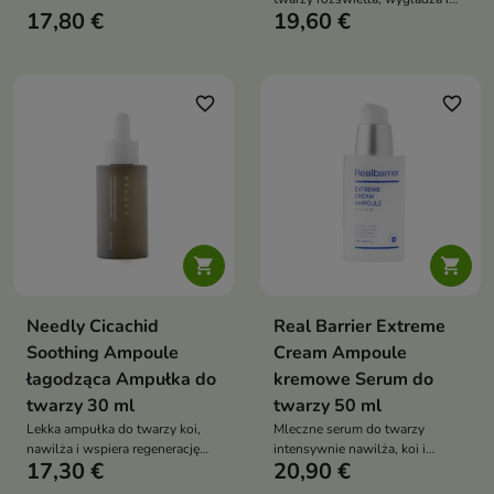
wrażliwej oraz zaczerwienionej.
17,80 €
19,60 €
wspiera wyrównanie kolorytu
Formuła z kwasem
skóry. Mleczna formuła z 10%
hialuronowym, pantenolem,
niacynamidem, witaminą C,
niacynamidem, alantoiną i
glutationem, pantenolem i
wąkrotą azjatycką pomaga
ekstraktem z ryżu pomaga
favorite_border
favorite_border
zmniejszyć podrażnienia oraz
redukować przebarwienia,
przywrócić cerze komfort
zaczerwienienia oraz szorstkość


Needly Cicachid
Real Barrier Extreme
Soothing Ampoule
Cream Ampoule
łagodząca Ampułka do
kremowe Serum do
twarzy 30 ml
twarzy 50 ml
Lekka ampułka do twarzy koi,
Mleczne serum do twarzy
nawilża i wspiera regenerację
intensywnie nawilża, koi i
17,30 €
20,90 €
skóry wrażliwej, suchej oraz
wspiera odbudowę bariery
podrażnionej. Formuła z wodą z
ochronnej skóry. Emulsyjna