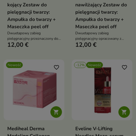
kojący Zestaw do
nawilżający Zestaw do
pielęgnacji twarzy:
pielęgnacji twarzy:
Ampułka do twarzy +
Ampułka do twarzy +
Maseczka peel off
Maseczka peel off
Dwuetapowy zabieg
Dwuetapowy zabieg
pielęgnacyjny przeznaczony do
pielęgnacyjny opracowany z
12,00 €
12,00 €
skóry mieszanej, tłustej oraz
myślą o intensywnym
problematycznej.
nawilżeniu i odświeżeniu skóry.
Nowość
-12%
Nowość
favorite_border
favorite_border


Mediheal Derma
Eveline V-Lifting