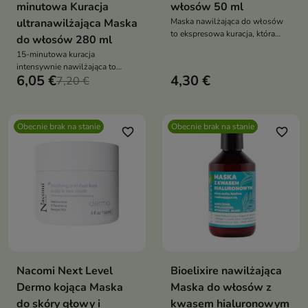
minutowa Kuracja
włosów 50 ml
ultranawilżająca Maska
Maska nawilżająca do włosów
to ekspresowa kuracja, która
do włosów 280 ml
intensywnie nawilża włosy już
15-minutowa kuracja
w 60 sekund, przywracając im
intensywnie nawilżająca to
miękkość, sprężystość i blask
6,05 €
4,30 €
idealne rozwiązanie dla suchych
7,20 €
i łamiących się włosów
Obecnie brak na stanie
Obecnie brak na stanie
favorite_border
favorite_border
Nacomi Next Level
Bioelixire nawilżająca
Dermo kojąca Maska
Maska do włosów z
do skóry głowy i
kwasem hialuronowym