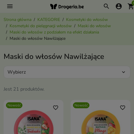
menu
search
account_circle
shopping_ca
Strona główna
KATEGORIE
Kosmetyki do włosów
Kosmetyki do pielęgnacji włosów
Maski do włosów
Maski do włosów z podziałem na efekt działania
Maski do włosów Nawilżające
Maski do włosów Nawilżające
Wybierz
expand_more
Jest 21 produktów.
Nowość
Nowość
favorite_border
favorite_border