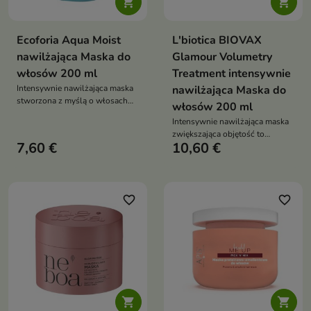


Ecoforia Aqua Moist
L'biotica BIOVAX
nawilżająca Maska do
Glamour Volumetry
włosów 200 ml
Treatment intensywnie
Intensywnie nawilżająca maska
nawilżająca Maska do
stworzona z myślą o włosach
włosów 200 ml
suchych, matowych i
Intensywnie nawilżająca maska
odwodnionych.
zwiększająca objętość to
7,60 €
10,60 €
pielęgnacja stworzona z myślą o
włosach wymagających
nawilżenia, wzmocnienia i
uniesienia u nasady
favorite_border
favorite_border

