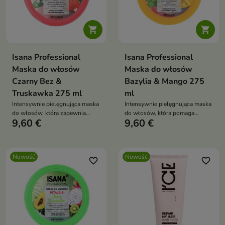


Isana Professional
Isana Professional
Maska do włosów
Maska do włosów
Czarny Bez &
Bazylia & Mango 275
Truskawka 275 ml
ml
Intensywnie pielęgnująca maska
Intensywnie pielęgnująca maska
do włosów, która zapewnia
do włosów, która pomaga
9,60 €
9,60 €
pasmom odpowiednią dawkę
przywrócić pasmom miękkość,
nawilżenia i odżywienia.
gładkość i zdrowy wygląd.
Nowość
Nowość
favorite_border
favorite_border