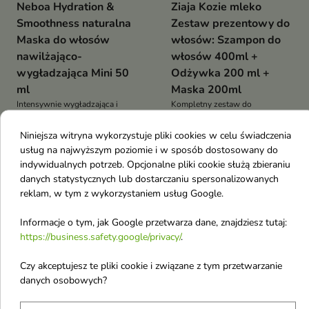
Neboa Hydration &
Ziaja Kozie mleko
Smoothness naturalna
Zestaw prezentowy do
Maska do włosów
włosów: Szampon do
nawilżająco-
włosów 400ml +
wygładzająca Mini 50
Odżywka 200 ml +
ml
Maska 200ml
Intensywnie wygładzająca i
Kompletny zestaw do
regenerująca maska do włosów
pielęgnacji włosów suchych i
6,90 €
7,71 €
z olejem z czarnuszki, kwasem
zniszczonych, który intensywnie
9,40 €
Niniejsza witryna wykorzystuje pliki cookies w celu świadczenia
hialuronowym i neem głęboko
nawilża, regeneruje i poprawia
usług na najwyższym poziomie i w sposób dostosowany do
nawilża, redukuje puszenie i
strukturę włosów od nasady aż
indywidualnych potrzeb. Opcjonalne pliki cookie służą zbieraniu
wzmacnia pasma, przywracając
po końce
-16%
danych statystycznych lub dostarczaniu spersonalizowanych
im miękkość oraz zdrowy blask
favorite_border
favorite_border
reklam, w tym z wykorzystaniem usług Google.
Informacje o tym, jak Google przetwarza dane, znajdziesz tutaj:
https://business.safety.google/privacy/
.
Czy akceptujesz te pliki cookie i związane z tym przetwarzanie
danych osobowych?

