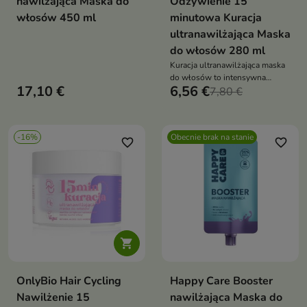
nawilżająca Maska do
Odżywienie 15
włosów 450 ml
minutowa Kuracja
ultranawilżająca Maska
do włosów 280 ml
Kuracja ultranawilżająca maska
do włosów to intensywna
17,10 €
6,56 €
pielęgnacja
7,80 €
-16%
Obecnie brak na stanie
favorite_border
favorite_border

OnlyBio Hair Cycling
Happy Care Booster
Nawilżenie 15
nawilżająca Maska do