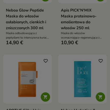
Neboa Glow Peptide
Apis PICK'N'MIX
Maska do włosów
Maska proteinowo-
osłabionych, cienkich i
emolientowa do
zniszczonych 300 ml
włosów 250 ml
Maska odbudowująca z
Maska do włosów
peptydami to intensywna kuracja
wzmacniająco-regenerująca z
14,90 €
10,90 €
anti-age dla włosów, która
proteinami ryżowymi to
przywraca im elastyczność,
intensywnie odżywiający
gęstość i zdrowy blask
kosmetyk, który odbudowuje
strukturę włosów, wzmacnia je i
przywraca zdrowy wygląd.
favorite_border
favorite_border
Zapewnia optymalne nawilżenie,
wygładzenie i naturalny blask

