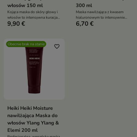
włosów 150 ml
300 ml
Kojąca maska do skóry głowy i
Maska nawilżająca z kwasem
włosów to intensywna kuracja
hialuronowym to intensywnie
9,90 €
6,70 €
wzmacniająca cebulki,
regenerujący kosmetyk
stymulująca wzrost włosów i
przeznaczony do włosów
ograniczająca ich wypadanie.
suchych, matowych i
Nawilża, regeneruje skórę głowy
zniszczonych. Głęboko nawilża,
Obecnie brak na stanie
oraz zwiększa objętość i gęstość
wygładza oraz wzmacnia
favorite_border
włosów
strukturę pasm, przywracając im
sprężystość, elastyczność i
zdrowy blask
Heiki Heiki Moisture
nawilżająca Maska do
włosów Ylang Ylang &
Elemi 200 ml
Profesjonalna, wegańska maska