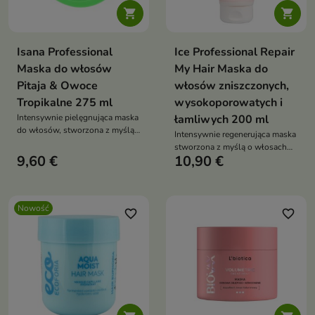


Isana Professional
Ice Professional Repair
Maska do włosów
My Hair Maska do
Pitaja & Owoce
włosów zniszczonych,
Tropikalne 275 ml
wysokoporowatych i
Intensywnie pielęgnująca maska
łamliwych 200 ml
do włosów, stworzona z myślą
Intensywnie regenerująca maska
o włosach suchych, matowych i
stworzona z myślą o włosach
wymagających regeneracji.
9,60 €
10,90 €
wymagających odbudowy i
wzmocnienia.
Nowość
favorite_border
favorite_border