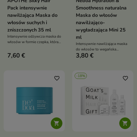
APOTHE Silky Hair
Neboa Hydration &
Pack intensywnie
Smoothness naturalna
nawilżająca Maska do
Maska do włosów
włosów suchych i
nawilżająco-
zniszczonych 35 ml
wygładzająca Mini 25
Intensywnie odżywcza maska do
ml
włosów w formie czepka, która
Intensywnie nawilżająca maska
nawilża, regeneruje zniszczone
do włosów to wegańska
pasma i nadaje im miękkość oraz
7,60 €
3,80 €
pielęgnacja z kwasem
blask
hialuronowym i neem, która
głęboko nawilża, wygładza i
redukuje puszenie, przywracając
-18%
włosom jedwabistą miękkość
favorite_border
favorite_border

