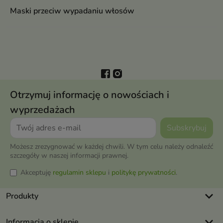
Maski przeciw wypadaniu włosów
Otrzymuj informację o nowościach i
wyprzedażach
Możesz zrezygnować w każdej chwili. W tym celu należy odnaleźć
szczegóły w naszej informacji prawnej.
Akceptuję
regulamin sklepu
i
politykę prywatności
.
keyboard_arrow_down
Produkty
keyboard_arrow_down
Informacja o sklepie