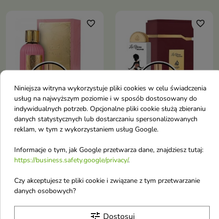
sercem przypraw oraz kremową,
zmysłowością ylang-ylang,
drzewno-waniliową bazą
jaśminu i waniliowo-paczulowej
głębi
favorite_border
favorite_border
Niniejsza witryna wykorzystuje pliki cookies w celu świadczenia


usług na najwyższym poziomie i w sposób dostosowany do
indywidualnych potrzeb. Opcjonalne pliki cookie służą zbieraniu
danych statystycznych lub dostarczaniu spersonalizowanych
Paris Corner Qissa Pink
Lattafa Odlewka Wody
reklam, w tym z wykorzystaniem usług Google.
Odlewka Wody
perfumowanej dla
perfumowanej dla
kobiet La African
Informacje o tym, jak Google przetwarza dane, znajdziesz tutaj:
kobiet 10 ml
Drummer 10 ml
https://business.safety.google/privacy/
.
Odlewka 10 ml Paris Corner
Odlewka 10 ml Lattafa La
Qissa Pink – słodki, pudrowo-
African Drummer – orientalno-
Czy akceptujesz te pliki cookie i związane z tym przetwarzanie
4,60 €
7,30 €
kwiatowy, orientalno-waniliowy
kwiatowy, zmysłowy zapach dla
danych osobowych?
zapach dla kobiet, idealny na
kobiet, łączący świeżość
wiosnę, lato i wyjątkowe okazje
cytrusów z kremową wanilią i
eleganckimi kwiatami
tune
Dostosuj