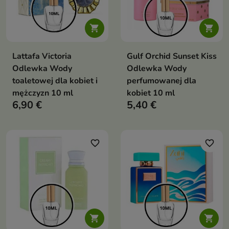


Lattafa Victoria
Gulf Orchid Sunset Kiss
Odlewka Wody
Odlewka Wody
toaletowej dla kobiet i
perfumowanej dla
mężczyzn 10 ml
kobiet 10 ml
6,90 €
5,40 €
favorite_border
favorite_border

