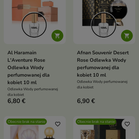


Al Haramain
Afnan Souvenir Desert
L'Aventure Rose
Rose Odlewka Wody
Odlewka Wody
perfumowanej dla
perfumowanej dla
kobiet 10 ml
kobiet 10 ml
Odlewka Wody perfumowanej
dla kobiet
Odlewka Wody perfumowanej
dla kobiet
6,80 €
6,90 €
Obecnie brak na stanie
Obecnie brak na stanie
favorite_border
favorite_border