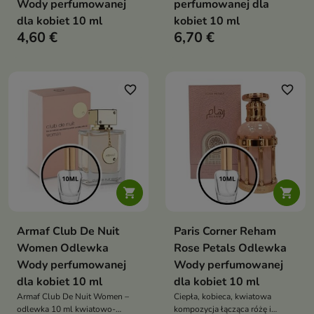
Wody perfumowanej
perfumowanej dla
dla kobiet 10 ml
kobiet 10 ml
4,60 €
6,70 €
favorite_border
favorite_border


Armaf Club De Nuit
Paris Corner Reham
Women Odlewka
Rose Petals Odlewka
Wody perfumowanej
Wody perfumowanej
dla kobiet 10 ml
dla kobiet 10 ml
Armaf Club De Nuit Women –
Ciepła, kobieca, kwiatowa
odlewka 10 ml kwiatowo-
kompozycja łącząca różę i