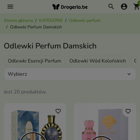
menu
search
account_circle
shopping_ca
Strona główna
KATEGORIE
Odlewki perfum
Odlewki Perfum Damskich
Odlewki Perfum Damskich
Odlewki Esencji Perfum
Odlewki Wód Kolońskich
Od
Wybierz
expand_more
Jest 20 produktów.
favorite_border
favorite_border