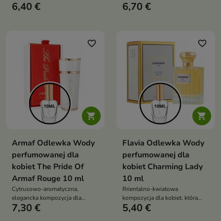
6,40 €
6,70 €
owocowej, zmysłowej
jaśmin z balsamiczną,
kompozycji dla kobiet, łączącej
waniliowo-ambrową głębią
świeże cytrusy z różą, liczi i
otulającą waniliowo-piżmową
bazą
favorite_border
favorite_border


Armaf Odlewka Wody
Flavia Odlewka Wody
perfumowanej dla
perfumowanej dla
kobiet The Pride Of
kobiet Charming Lady
Armaf Rouge 10 ml
10 ml
Cytrusowo-aromatyczna,
Rrientalno-kwiatowa
elegancka kompozycja dla
kompozycja dla kobiet, która
7,30 €
5,40 €
kobiet, łącząca świeżość
łączy świeżą cytrusową
bergamotki i cytryny z pikantnym
miękkość z egzotyczną