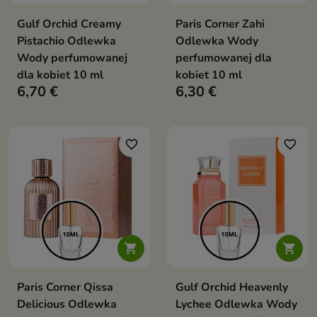
Gulf Orchid Creamy
Paris Corner Zahi
Pistachio Odlewka
Odlewka Wody
Wody perfumowanej
perfumowanej dla
dla kobiet 10 ml
kobiet 10 ml
6,70 €
6,30 €
favorite_border
favorite_border


Paris Corner Qissa
Gulf Orchid Heavenly
Delicious Odlewka
Lychee Odlewka Wody