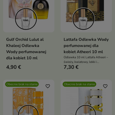
Gulf Orchid Lulut al
Lattafa Odlewka Wody
Khaleej Odlewka
perfumowanej dla
Wody perfumowanej
kobiet Atheeri 10 ml
dla kobiet 10 ml
Odlewka 10 ml Lattafa Atheeri –
świeży, kwiatowy, lekki i
4,90 €
7,30 €
elegancki zapach dla kobiet z
nutami passiflory, orchidei,
jaśminu i wanilii
Obecnie brak na stanie
Obecnie brak na stanie
favorite_border
favorite_border