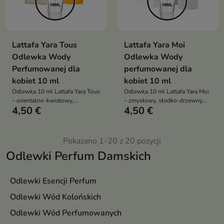
Lattafa Yara Tous
Lattafa Yara Moi
Odlewka Wody
Odlewka Wody
Perfumowanej dla
perfumowanej dla
kobiet 10 ml
kobiet 10 ml
Odlewka 10 ml Lattafa Yara Tous
Odlewka 10 ml Lattafa Yara Moi
– orientalno-kwiatowy,
– zmysłowy, słodko-drzewny
4,50 €
4,50 €
zmysłowy zapach dla kobiet w
zapach gourmand dla kobiet w
praktycznej formie testowej
praktycznej formie testowej
Pokazano 1-20 z 20 pozycji
Odlewki Perfum Damskich
Odlewki Esencji Perfum
Odlewki Wód Kolońskich
Odlewki Wód Perfumowanych