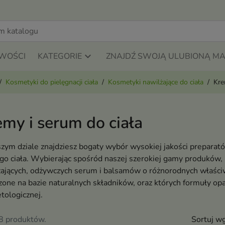
WOŚCI
KATEGORIE
ZNAJDŹ SWOJĄ ULUBIONĄ M
Kosmetyki do pielęgnacji ciała
Kosmetyki nawilżające do ciała
Kre
my i serum do ciała
ym dziale znajdziesz bogaty wybór wysokiej jakości preparat
go ciała. Wybierając spośród naszej szerokiej gamy produków
żających, odżywczych serum i balsamów o różnorodnych właści
one na bazie naturalnych składników, oraz których formuły opa
tologicznej.
88 produktów.
Sortuj wg