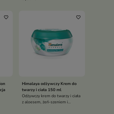
skuteczne działanie oraz
długotrwały, elegancki zapach.
favorite_border
favorite_border
ion
Himalaya odżywczy Krem do
ka
Dodaj do koszyka

cja
twarzy i ciała 150 ml
Odżywczy krem do twarzy i ciała
z aloesem, żeń-szeniem i
indyjskim drzewem kino, który