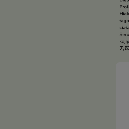
Biel
Prof
Hial
łag
ciał
Seru
koją
7,6
któr
podr
komf