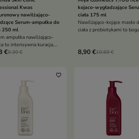
enda Skin Clinic
Miya Cosmetics Y.YOU ric
Dodaj do koszyka
Dodaj do koszy


essional Kwas
kojaco-wygładzające Ser
uronowy nawilżająco-
ciała 175 ml
odzące Serum-ampułka do
Nawilżająco-kojące masło 
a 250 ml
ciała z prebiotykami to bog
m ampułka nawilżająco-
masło, które intensywnie
ca to intensywna kuracja,
nawilża, regeneruje i przyw
3 €
8,90 €
a głęboko nawilża, łagodzi
9,30 €
skórze miękkość oraz komf
10,60 €
ażnienia i przywraca skórze
ort oraz elastyczność
favorite_border