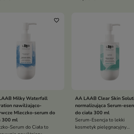
favorite_border
LAAB Milky Waterfall
AA LAAB Clear Skin Solut
Dodaj do koszyka
Dodaj do koszy


ation nawilżająco-
normalizująca Serum-esen
ywcze Mleczko-serum do
do ciała 300 ml
a 300 ml
Serum-Esencja to lekki
zko-Serum do Ciała to
kosmetyk pielęgnacyjny