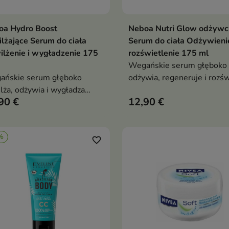
oa Hydro Boost
Neboa Nutri Glow odżywc
Dodaj do koszyka
Dodaj do koszy


lżające Serum do ciała
Serum do ciała Odżywienie
lżenie i wygładzenie 175
rozświetlenie 175 ml
Wegańskie serum głęboko
ańskie serum głęboko
odżywia, regeneruje i rozśw
lża, odżywia i wygładza
skórę. Przywraca jej
90 €
12,90 €
ę. Lekka, szybko
elastyczność, miękkość i
aniająca się formuła
promienny wygląd, nie
wraca miękkość, jędrność i
pozostawiając tłustego film
%
ralny blask – bez uczucia
Idealne dla skóry suchej,
favorite_border
ości
dojrzałej i zmęczonej