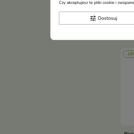
Czy akceptujesz te pliki cookie i związ
Spec
prze
tune
Dostosuj
piel
such
18,
-18