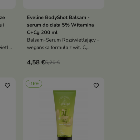
ze
Eveline BodyShot Balsam -
ka
Dodaj do koszyka

 i
serum do ciała 5% Witamina
C+Cg 200 ml
Balsam-Serum Rozświetlający –
ietla
wegańska formuła z wit. C,
niacynamidem i masłem shea.
4,58 €
Rozświetla, wyrównuje koloryt i
5,20 €
intensywnie nawilża skórę
u.
-16%
favorite_border
favorite_border