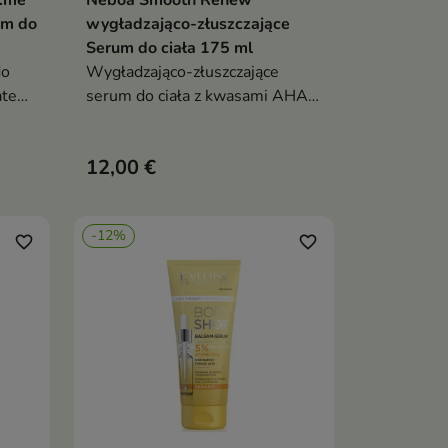
e.me
Neboa Smooth Renew
ka
Dodaj do koszyka

um do
wygładzająco-złuszczające
Serum do ciała 175 ml
do
Wygładzająco-złuszczające
ate
serum do ciała z kwasami AHA,
BHA i PHA, które intensywnie
raca
nawilża, rozświetla i przywraca
12,00 €
ort
skórze gładkość oraz zdrowy
blask
-12%
favorite_border
favorite_border