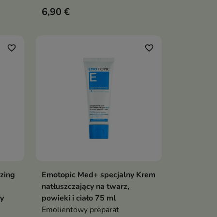
pomaga nawilżać, wygładzać
6,90 €
j do
oraz przywracać skórze miękkość
i elastyczność
 i
favorite_border
favorite_border
ę
awę
izing
Emotopic Med+ specjalny Krem
ka
Dodaj do koszyka

natłuszczający na twarz,
y
powieki i ciało 75 ml
Emolientowy preparat