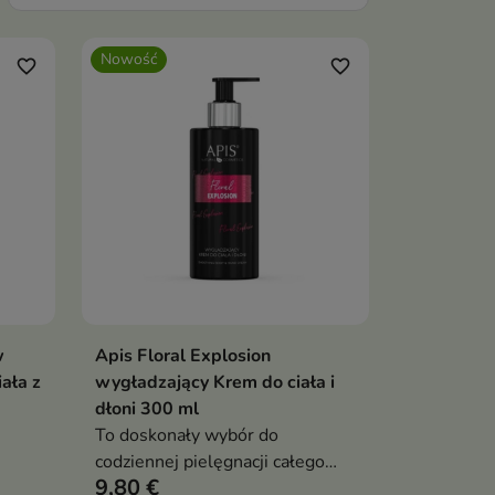
Nowość
favorite_border
favorite_border
w
Apis Floral Explosion
ka
Dodaj do koszyka

ała z
wygładzający Krem do ciała i
dłoni 300 ml
To doskonały wybór do
codziennej pielęgnacji całego
9,80 €
ciała i dłoni dla osób, które cenią