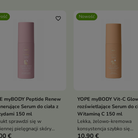
ość
Nowość
favorite_border
E myBODY Peptide Renew
YOPE myBODY Vit-C Glo
Dodaj do koszyka
Dodaj do koszy


nerujące Serum do ciała z
rozświetlające Serum do ci
tydami 150 ml
Witaminą C 150 ml
ukt sprawdzi się w
Lekka, żelowo-kremowa
iennej pielęgnacji skóry
konsystencja szybko się
00 €
10,90 €
ej i zmęczonej
wchłania