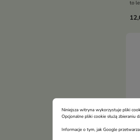
to l
pusz
12,
inte
pozo
pach
kom
Niniejsza witryna wykorzystuje pliki c
Opcjonalne pliki cookie służą zbierani
Emo
Informacje o tym, jak Google przetwarza 
Krem
ciał