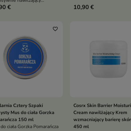
nsywnie nawilżający
przeznaczony do skóry
90 €
10,90 €
etyk do codziennej
mieszanej, tłustej i skłonne
ęgnacji skóry suchej,
niedoskonałości. Formuła z
dnionej i wymagającej
azeloglicyną, niacynamidem
neracji
kompleksem AZELAIC
favorite_border
MATCHA wspiera regulacj
sebum, redukcję
niedoskonałości oraz popr
wyglądu i komfortu skóry
arnia Cztery Szpaki
Cosrx Skin Barrier Moistur
Dodaj do koszyka
Dodaj do koszy


ysty Mus do ciała Gorzka
Cream nawilżający Krem
arańcza 150 ml
wzmacniający barierę skór
do ciała Gorzka Pomarańcza
450 ml