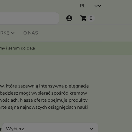
account_circle
shopping_cart
0
ARKĘ
O NAS
my i serum do ciała
ów, które zapewnią intensywną pielęgnację
, będziesz mógł wybierać spośród kremów
wościach. Nasza oferta obejmuje produkty
rte są na najnowszych osiągnięciach nauki
Wybierz
:
expand_more