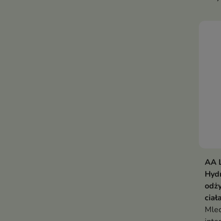
AA 
Hydr
odż
ciał
Mlec