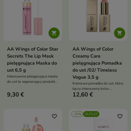
zewnętrznymi
blasku, komfortu i subtelnego
koloru


AA Wings of Color Star
AA Wings of Color
Secrets The Lip Mask
Creamy Care
pielęgnująca Maska do
pielęgnująca Pomadka
ust 6,5 g
do ust /02/ Timeless
Intensywnie pielęgnująca maska
Vogue 3,5 g
do ust to regenerujący produkt
Kremowa pomadka do ust, która
w wygodnym opakowaniu z
łączy intensywny kolor,
aplikatorem, który sprawdzi się
9,30 €
12,60 €
delikatny połysk i pielęgnację w
zarówno na dzień, jak i na noc.
jednym produkcie. Olejkowa
Formuła pomaga eliminować
formuła łatwo rozprowadza się
uczucie suchości, napięcia i
na ustach, tworząc ochronną,
szorstkości, pozostawiając usta
-25%
OUTLET
nawilżającą warstwę, która
favorite_border
favorite_border
nawilżone, odżywione,
przywraca komfort, wspiera
wygładzone oraz pełne blasku i
regenerację oraz pomaga
koloru
zachować miękkość i