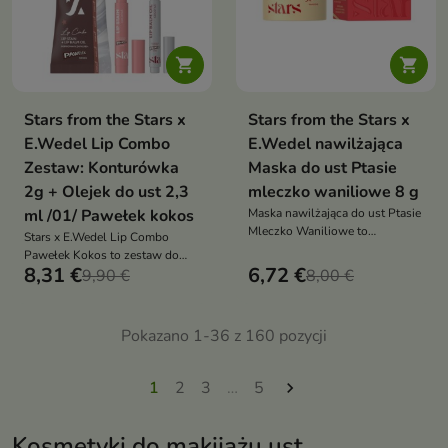


Stars from the Stars x
Stars from the Stars x
E.Wedel Lip Combo
E.Wedel nawilżająca
Zestaw: Konturówka
Maska do ust Ptasie
2g + Olejek do ust 2,3
mleczko waniliowe 8 g
ml /01/ Pawełek kokos
Maska nawilżająca do ust Ptasie
Mleczko Waniliowe to
Stars x E.Wedel Lip Combo
intensywnie pielęgnujący
Pawełek Kokos to zestaw do
kosmetyk, który nawilża,
8,31 €
6,72 €
ust, który łączy trwałą
9,90 €
8,00 €
wygładza i zmiękcza usta. Otula
konturówkę i rozświetlający
je słodkim, waniliowym
olejek. Zapewnia idealnie
zapachem, zapewniając komfort
podkreślone, pełniejsze usta z
Pokazano 1-36 z 160 pozycji
i przyjemność stosowania
subtelnym blaskiem i
kokosowym aromatem
1
2
3
…
5

Kosmetyki do makijażu ust