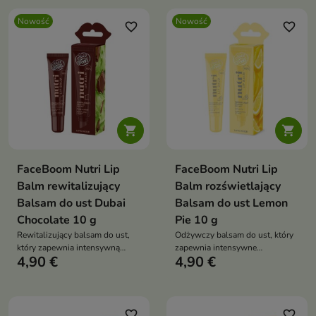
Nowość
Nowość
favorite_border
favorite_border


FaceBoom Nutri Lip
FaceBoom Nutri Lip
Balm rewitalizujący
Balm rozświetlający
Balsam do ust Dubai
Balsam do ust Lemon
Chocolate 10 g
Pie 10 g
Rewitalizujący balsam do ust,
Odżywczy balsam do ust, który
który zapewnia intensywną
zapewnia intensywne
4,90 €
4,90 €
pielęgnację, nawilżenie i
nawilżenie, wygładzenie i
ochronę przed przesuszeniem.
subtelny efekt rozświetlenia
favorite_border
favorite_border