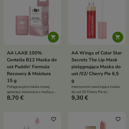
ochronę ust przed wysuszaniem,
pozostawiając je miękkie,
zadbane i subtelnie
rozświetlone


AA LAAB 100%
AA Wings of Color Star
Centella B12 Maska do
Secrets The Lip Mask
ust Puddin' Formula
pielęgnująca Maska do
Recovery & Moisture
ust /02/ Cherry Pie 6,5
15 g
g
Pielęgnacyjna maska nowej
Intensywnie nawilżająca maska
generacji stworzona z myślą o
do ust 02 Cherry Pie to
8,70 €
9,30 €
ustach suchych, spierzchniętych
pielęgnacyjna maska
i podatnych na podrażnienia.
regenerująca, która zmiękcza,
Nowoczesna formuła z wąkrotką
wygładza i odżywia usta.
azjatycką i witaminą B12
Formuła z masłem kakaowym
zapewnia ukojenie, komfort,
pomaga zmniejszyć uczucie
favorite_border
favorite_border
naturalny połysk oraz ochronę
suchości, szorstkości i napięcia,
przed szkodliwymi czynnikami
pozostawiając usta pełne