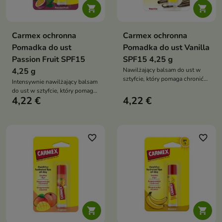


Carmex ochronna
Carmex ochronna
Pomadka do ust
Pomadka do ust Vanilla
Passion Fruit SPF15
SPF15 4,25 g
4,25 g
Nawilżający balsam do ust w
sztyfcie, który pomaga chronić
Intensywnie nawilżający balsam
usta przed wysuszeniem i
do ust w sztyfcie, który pomaga
pękaniem, zapewnia
4,22 €
4,22 €
regenerować spierzchnięte usta,
długotrwałe nawilżenie oraz
chroni przed wysuszeniem i
delikatny waniliowy zapach
zapewnia długotrwałe uczucie
komfortu oraz charakterystyczne
uczucie chłodzenia
favorite_border
favorite_border

