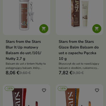


Stars from the Stars
Stars from the Stars
Blur It Up matowy
Glaze Balm Balsam do
Balsam do ust /101/
ust o zapachu Pączka
Nutty 2,7 g
10 g
Balsam do ust z tintem Nutty to
Błyszczyk do ust to nawilżający
pielęgnujący balsam, który
balsam o słodkim, cukierniczym
8,06 €
7,82 €
nadaje ustom subtelny kolor,
9,60 €
zapachu, który wygładza usta i
9,30 €
wygładza je i zapewnia
nadaje im naturalny połysk.
satynowe wykończenie. Łączy
Łączy pielęgnację z wyjątkowym
efekt makijażu z intensywną
doświadczeniem zapachowym
-16%
-16%
pielęgnacją
inspirowanym świeżo
favorite_border
favorite_border
upieczonym pączkiem.