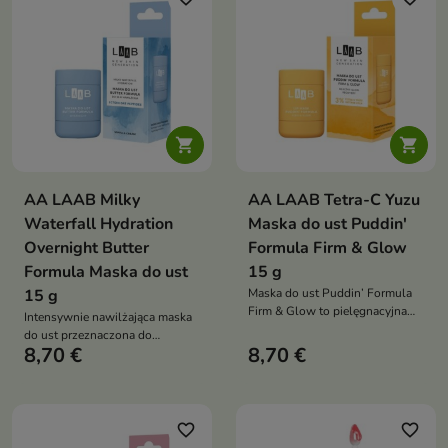


AA LAAB Milky
AA LAAB Tetra-C Yuzu
Waterfall Hydration
Maska do ust Puddin'
Overnight Butter
Formula Firm & Glow
Formula Maska do ust
15 g
15 g
Maska do ust Puddin’ Formula
Firm & Glow to pielęgnacyjna
Intensywnie nawilżająca maska
maska nowej generacji
do ust przeznaczona do
przeznaczona do ust
8,70 €
8,70 €
pielęgnacji ust suchych,
przesuszonych, pozbawionych
odwodnionych i skłonnych do
jędrności, miękkości i
pękania
naturalnego blasku. Kremowo-
otulająca formuła wspiera
favorite_border
favorite_border
odżywienie, wygładzenie oraz