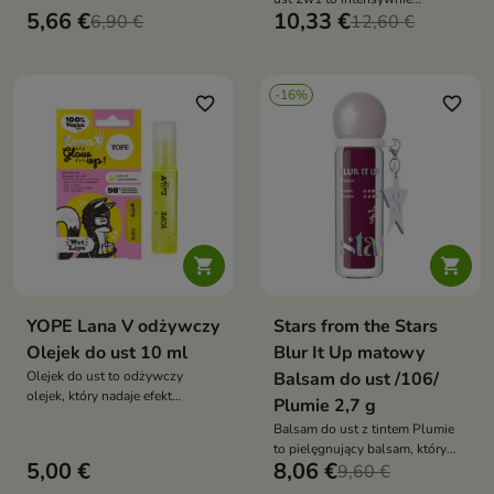
optycznie powiększa usta,
5,66 €
10,33 €
6,90 €
regenerująca kuracja, która
12,60 €
wygładza je i nadaje im
głęboko nawilża, wygładza i
pełniejszy, zmysłowy wygląd
przywraca ustom miękkość oraz
elastyczność już od pierwszego
-16%
użycia
favorite_border
favorite_border


YOPE Lana V odżywczy
Stars from the Stars
Olejek do ust 10 ml
Blur It Up matowy
Olejek do ust to odżywczy
Balsam do ust /106/
olejek, który nadaje efekt
Plumie 2,7 g
„mokrych ust”, jednocześnie
Balsam do ust z tintem Plumie
intensywnie nawilżając i
to pielęgnujący balsam, który
regenerując delikatną skórę warg
5,00 €
8,06 €
nadaje ustom subtelny,
9,60 €
śliwkowy odcień, wygładza je i