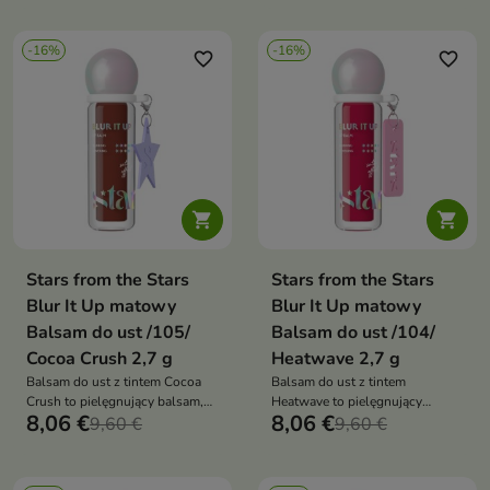
zapewnia satynowe
wykończenie. Łączy naturalny
-16%
-16%
efekt makijażu z intensywną
favorite_border
favorite_border
pielęgnacją


Stars from the Stars
Stars from the Stars
Blur It Up matowy
Blur It Up matowy
Balsam do ust /105/
Balsam do ust /104/
Cocoa Crush 2,7 g
Heatwave 2,7 g
Balsam do ust z tintem Cocoa
Balsam do ust z tintem
Crush to pielęgnujący balsam,
Heatwave to pielęgnujący
8,06 €
8,06 €
który nadaje ustom subtelny,
9,60 €
balsam, który nadaje ustom
9,60 €
czekoladowy odcień, wygładza
ciepły, subtelny kolor, wygładza
je i zapewnia satynowe
je i zapewnia satynowe
wykończenie. Łączy naturalny
wykończenie. Łączy efekt