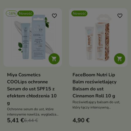
-16%
Nowość
Nowość
favorite_border
favorite_border


Miya Cosmetics
FaceBoom Nutri Lip
COOLips ochronne
Balm rozświetlający
Serum do ust SPF15 z
Balsam do ust
efektem chłodzenia 10
Cinnamon Roll 10 g
g
Rozświetlający balsam do ust,
który łączy intensywną
Ochronne serum do ust, które
pielęgnację z subtelnym efektem
intensywnie nawilża, wygładza i
glow.
5,41 €
4,90 €
chroni delikatną skórę ust przed
6,44 €
przesuszeniem