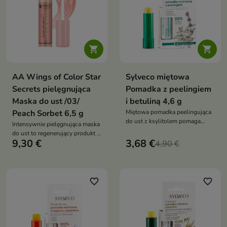
elastyczność ust


AA Wings of Color Star
Sylveco miętowa
Secrets pielęgnująca
Pomadka z peelingiem
Maska do ust /03/
i betuliną 4,6 g
Peach Sorbet 6,5 g
Miętowa pomadka peelingująca
do ust z ksylitolem pomaga
Intensywnie pielęgnująca maska
złuszczać suchy naskórek,
do ust to regenerujący produkt z
intensywnie nawilża i wspiera
9,30 €
3,68 €
wygodnym aplikatorem, który
4,90 €
regenerację spierzchniętych ust,
sprawdzi się zarówno na dzień,
pozostawiając je gładkie,
jak i na noc. Formuła z masłem
miękkie i odświeżone
kakaowym pomaga redukować
uczucie suchości, napięcia i
favorite_border
favorite_border
szorstkości, pozostawiając usta
nawilżone, odżywione,
wygładzone oraz pełne blasku i
koloru