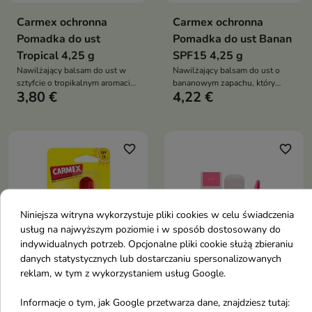
Carmex ochronna
Carmex ochronna
Pomadka do ust
Pomadka do ust Banan
Tropical 4,25 g
SPF15 4,25 g
Nawilżający balsam do ust w
Nawilżający balsam do ust o
sztyfcie o tropikalnym aromacie
bananowym zapachu, który
3,80 €
4,22 €
mango i brzoskwini, który
pomaga regenerować suche
pomaga chronić usta przed
usta, chroni je przed
wysuszeniem, wygładza je i
wysuszeniem oraz zapewnia
zapewnia długotrwałe uczucie
ochronę przeciwsłoneczną SPF
komfortu
15.
favorite_border
favorite_border
Niniejsza witryna wykorzystuje pliki cookies w celu świadczenia
usług na najwyższym poziomie i w sposób dostosowany do
indywidualnych potrzeb. Opcjonalne pliki cookie służą zbieraniu


danych statystycznych lub dostarczaniu spersonalizowanych
reklam, w tym z wykorzystaniem usług Google.
Carmex ochronna
Poppy Head Sheerious
Informacje o tym, jak Google przetwarza dane, znajdziesz tutaj:
Pomadka do ust
Lip Tint tintujący