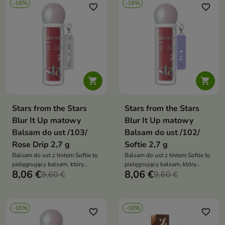
-16%
-16%
efekt makijażu z intensywną
makijażu z intensywną
favorite_border
favorite_border
pielęgnacją
pielęgnacją


Stars from the Stars
Stars from the Stars
Blur It Up matowy
Blur It Up matowy
Balsam do ust /103/
Balsam do ust /102/
Rose Drip 2,7 g
Softie 2,7 g
Balsam do ust z tintem Softie to
Balsam do ust z tintem Softie to
pielęgnujący balsam, który
pielęgnujący balsam, który
8,06 €
8,06 €
nadaje ustom subtelny kolor,
9,60 €
nadaje ustom subtelny kolor,
9,60 €
wygładza je i zapewnia
wygładza je i zapewnia
satynowe wykończenie. Łączy
satynowe, miękkie wykończenie.
efekt naturalnego makijażu z
Łączy naturalny efekt makijażu z
-16%
-16%
intensywną pielęgnacją
intensywną pielęgnacją
favorite_border
favorite_border