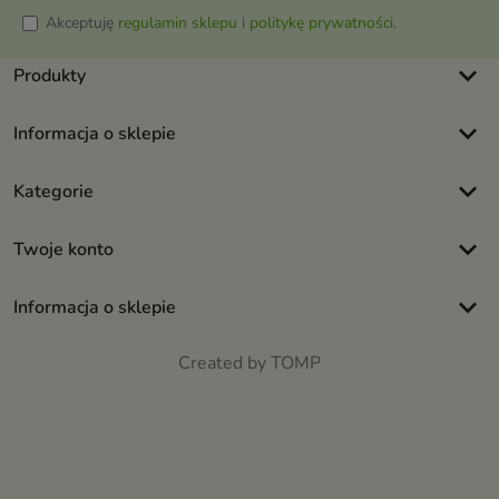
Akceptuję
regulamin sklepu
i
politykę prywatności
.
keyboard_arrow_down
Produkty
keyboard_arrow_down
Informacja o sklepie
keyboard_arrow_down
Kategorie
keyboard_arrow_down
Twoje konto
keyboard_arrow_down
Informacja o sklepie
Created by TOMP