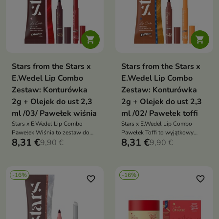


Stars from the Stars x
Stars from the Stars x
E.Wedel Lip Combo
E.Wedel Lip Combo
Zestaw: Konturówka
Zestaw: Konturówka
2g + Olejek do ust 2,3
2g + Olejek do ust 2,3
ml /03/ Pawełek wiśnia
ml /02/ Pawełek toffi
Stars x E.Wedel Lip Combo
Stars x E.Wedel Lip Combo
Pawełek Wiśnia to zestaw do
Pawełek Toffi to wyjątkowy
8,31 €
8,31 €
ust, który łączy precyzyjną
9,90 €
zestaw do ust, który łączy
9,90 €
konturówkę i wiśniowy olejek.
precyzyjną konturówkę i
Zapewnia wyrazisty kontur,
karmelowy olejek. Zapewnia
soczysty blask i efekt
idealnie podkreślone, pełniejsze
-16%
-16%
pełniejszych, zadbanych ust
usta z apetycznym blaskiem i
favorite_border
favorite_border
słodkim aromatem toffi