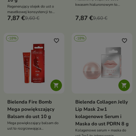
10 g
kwasem hialuronowym to
Regenerujący olejek do ust o
intensywnie nawilżająca
masełkowej konsystencji to
pielęgnacja, która wygładza,
7,87 €
7,87 €
intensywna pielęgnacja, która
9,60 €
9,60 €
zmiękcza i nadaje ustom szklisty
odbudowuje, wygładza i nadaje
efekt „glazed lips”
ustom szklisty efekt „glazed
lips”
-18%
-18%
favorite_border
favorite_border


Bielenda Fire Bomb
Bielenda Collagen Jelly
Mega powiększający
Lip Mask 2w1
Balsam do ust 10 g
kolagenowe Serum i
Mega powiększający balsam do
Maska do ust PDRN 8 g
ust to rozgrzewająca
Kolagenowe serum + maska do
pielęgnacja, która natychmiast
ust 2w1 to intensywnie