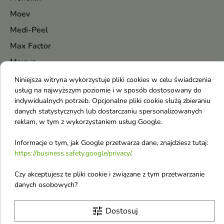
Moev
Medi-Peel
Max Factor
Ma:nyo
Made in Lab
Niniejsza witryna wykorzystuje pliki cookies w celu świadczenia
usług na najwyższym poziomie i w sposób dostosowany do
Maison Francis Kurkdjian
indywidualnych potrzeb. Opcjonalne pliki cookie służą zbieraniu
Malibu
danych statystycznych lub dostarczaniu spersonalizowanych
reklam, w tym z wykorzystaniem usług Google.
Mancera
Marc Jacobs
Informacje o tym, jak Google przetwarza dane, znajdziesz tutaj:
https://business.safety.google/privacy/
.
Marion
Mary&May
Czy akceptujesz te pliki cookie i związane z tym przetwarzanie
danych osobowych?
Masil
Maybelline
tune
Dostosuj
Mediheal