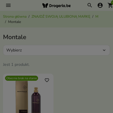
menu
search
account_circle
shopping_ca
Strona główna
ZNAJDŹ SWOJĄ ULUBIONĄ MARKĘ
M
Montale
Montale
Wybierz
expand_more
Jest 1 produkt.
Obecnie brak na stanie
favorite_border