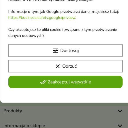
Odlewki Wód Toaletowych Arabskich
Informacje o tym, jak Google przetwarza dane, znajdziesz tutaj:
https://business.safety.google/privacy/
.
Czy akceptujesz te pliki cookie i związane z tym przetwarzanie
danych osobowych?
tune
Dostosuj
Otrzymuj informację o nowościach i
wyprzedażach
clear
Odrzuć
done_all
Zaakceptuj wszystkie
Możesz zrezygnować w każdej chwili. W tym celu należy odnaleźć
szczegóły w naszej informacji prawnej.
Akceptuję
regulamin sklepu
i
politykę prywatności
.
keyboard_arrow_down
Produkty
keyboard_arrow_down
Informacja o sklepie