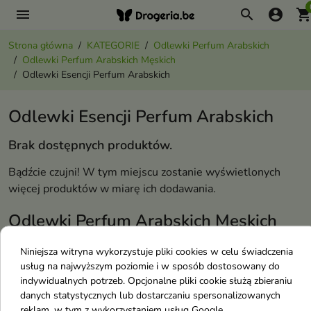
menu
search
account_circle
shopping_ca
Strona główna
KATEGORIE
Odlewki Perfum Arabskich
Odlewki Perfum Arabskich Męskich
Odlewki Esencji Perfum Arabskich
Odlewki Esencji Perfum Arabskich
Brak dostępnych produktów.
Bądźcie czujni! W tym miejscu zostanie wyświetlonych
więcej produktów w miarę ich dodawania.
Odlewki Perfum Arabskich Męskich
Niniejsza witryna wykorzystuje pliki cookies w celu świadczenia
Odlewki Esencji Perfum Arabskich
usług na najwyższym poziomie i w sposób dostosowany do
Odlewki Wód Kolońskich Arabskich
indywidualnych potrzeb. Opcjonalne pliki cookie służą zbieraniu
danych statystycznych lub dostarczaniu spersonalizowanych
Odlewki Wód Perfumowanych Arabskich
reklam, w tym z wykorzystaniem usług Google.