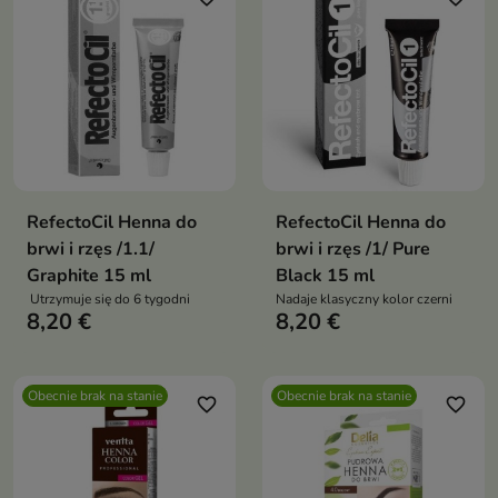
RefectoCil Henna do
RefectoCil Henna do
brwi i rzęs /1.1/
brwi i rzęs /1/ Pure
Graphite 15 ml
Black 15 ml
Utrzymuje się do 6 tygodni
Nadaje klasyczny kolor czerni
8,20 €
8,20 €
Obecnie brak na stanie
Obecnie brak na stanie
favorite_border
favorite_border