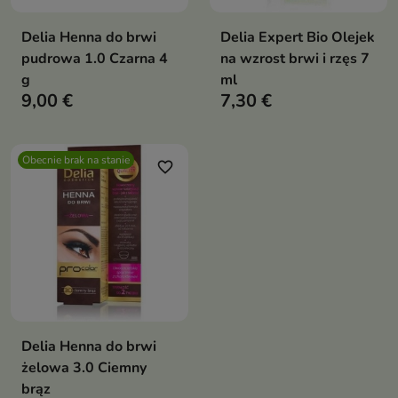
Delia Henna do brwi
Delia Expert Bio Olejek
pudrowa 1.0 Czarna 4
na wzrost brwi i rzęs 7
g
ml
9,00 €
7,30 €
Obecnie brak na stanie
favorite_border
Delia Henna do brwi
żelowa 3.0 Ciemny
brąz