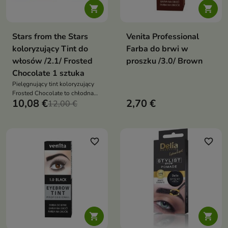


Stars from the Stars
Venita Professional
koloryzujący Tint do
Farba do brwi w
włosów /2.1/ Frosted
proszku /3.0/ Brown
Chocolate 1 sztuka
Pielęgnujący tint koloryzujący
Frosted Chocolate to chłodna
10,08 €
2,70 €
koloryzacja, która nadaje
12,00 €
włosom popielatoczekoladowy
odcień, połysk i eleganckie
wykończenie
favorite_border
favorite_border

