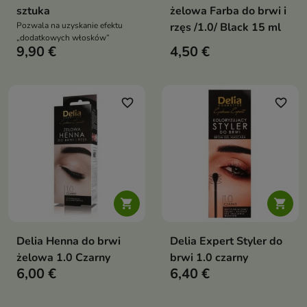
sztuka
żelowa Farba do brwi i
Pozwala na uzyskanie efektu
rzęs /1.0/ Black 15 ml
„dodatkowych włosków”
9,90 €
4,50 €
favorite_border
favorite_border


Delia Henna do brwi
Delia Expert Styler do
żelowa 1.0 Czarny
brwi 1.0 czarny
6,00 €
6,40 €