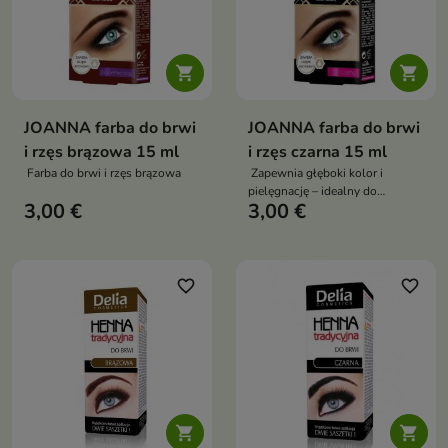


JOANNA farba do brwi
JOANNA farba do brwi
i rzęs brązowa 15 ml
i rzęs czarna 15 ml
Farba do brwi i rzęs brązowa
Zapewnia głęboki kolor i
pielęgnację – idealny do
3,00 €
3,00 €
domowej stylizacji brwi i rzęs
favorite_border
favorite_border

