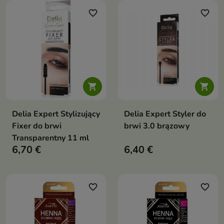
favorite_border
favorite_border


Delia Expert Stylizujący
Delia Expert Styler do
Fixer do brwi
brwi 3.0 brązowy
Transparentny 11 ml
6,70 €
6,40 €
favorite_border
favorite_border