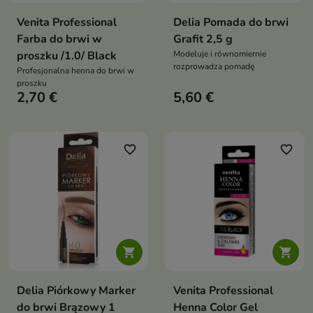
Venita Professional
Delia Pomada do brwi
Farba do brwi w
Grafit 2,5 g
proszku /1.0/ Black
Modeluje i równomiernie
rozprowadza pomadę
Profesjonalna henna do brwi w
proszku
2,70 €
5,60 €
favorite_border
favorite_border


Delia Piórkowy Marker
Venita Professional
do brwi Brązowy 1
Henna Color Gel