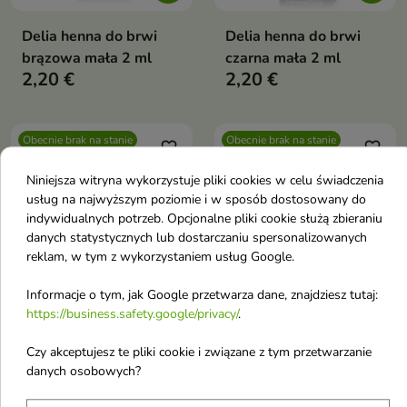
Delia henna do brwi
Delia henna do brwi
brązowa mała 2 ml
czarna mała 2 ml
2,20 €
2,20 €
Obecnie brak na stanie
Obecnie brak na stanie
favorite_border
favorite_border
Niniejsza witryna wykorzystuje pliki cookies w celu świadczenia
usług na najwyższym poziomie i w sposób dostosowany do
indywidualnych potrzeb. Opcjonalne pliki cookie służą zbieraniu
danych statystycznych lub dostarczaniu spersonalizowanych
reklam, w tym z wykorzystaniem usług Google.
Informacje o tym, jak Google przetwarza dane, znajdziesz tutaj:
https://business.safety.google/privacy/
.
RefectoCil Sensitive
RefectoCil Sensitive
Henna do brwi i rzęs
Henna do brwi i rzęs
Czy akceptujesz te pliki cookie i związane z tym przetwarzanie
danych osobowych?
Dark Brown 15 ml
Black 15 ml
Trwale koloryzuje brwi i rzęsy
Czarna henna do rzęs i brwi