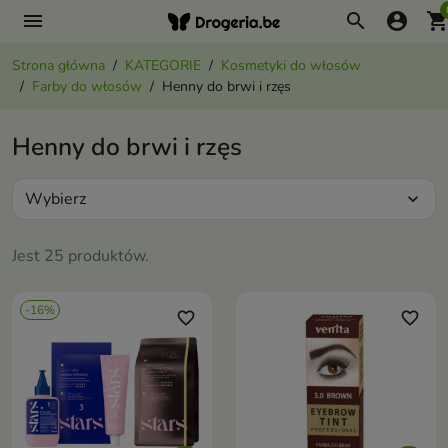
menu
search
account_circle
shopping_ca
Strona główna
KATEGORIE
Kosmetyki do włosów
Farby do włosów
Henny do brwi i rzęs
Henny do brwi i rzęs
Wybierz
expand_more
Jest 25 produktów.
-16%
favorite_border
favorite_border