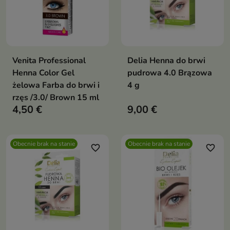
Venita Professional
Delia Henna do brwi
Henna Color Gel
pudrowa 4.0 Brązowa
żelowa Farba do brwi i
4 g
rzęs /3.0/ Brown 15 ml
4,50 €
9,00 €
Obecnie brak na stanie
Obecnie brak na stanie
favorite_border
favorite_border