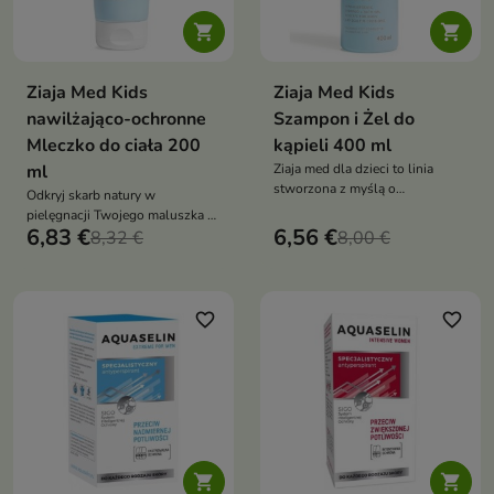


Ziaja Med Kids
Ziaja Med Kids
nawilżająco-ochronne
Szampon i Żel do
Mleczko do ciała 200
kąpieli 400 ml
ml
Ziaja med dla dzieci to linia
stworzona z myślą o
Odkryj skarb natury w
najmłodszych, oferująca
pielęgnacji Twojego maluszka z
kompleksową pielęgnację
6,83 €
6,56 €
Ziaja med dla dzieci
8,32 €
8,00 €
delikatnej i wymagającej skóry
maluszków
favorite_border
favorite_border

