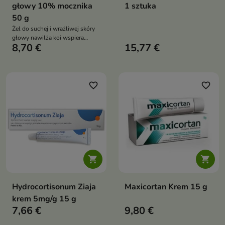
głowy 10% mocznika
1 sztuka
50 g
Żel do suchej i wrażliwej skóry
głowy nawilża koi wspiera
8,70 €
15,77 €
złuszczanie pomocny przy
ciemieniusze i łupieżu nie
obciąża włosów widoczne
efekty po pierwszym użyciu
favorite_border
favorite_border


Hydrocortisonum Ziaja
Maxicortan Krem 15 g
krem 5mg/g 15 g
7,66 €
9,80 €