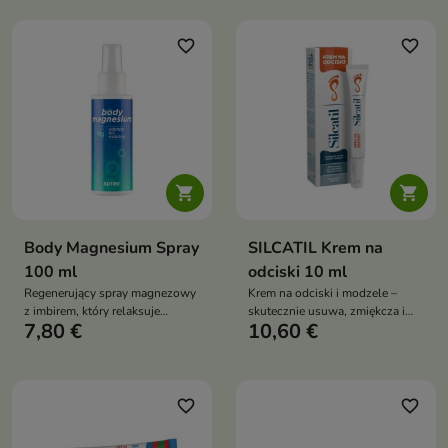
favorite_border
favorite_border


Body Magnesium Spray
SILCATIL Krem na
100 ml
odciski 10 ml
Regenerujący spray magnezowy
Krem na odciski i modzele –
z imbirem, który relaksuje
skutecznie usuwa, zmiękcza i
7,80 €
10,60 €
mięśnie, łagodzi napięcia i
pielęgnuje skórę, chroniąc przed
odżywia skórę. Idealny po
nowymi zmianami
wysiłku i przed snem
favorite_border
favorite_border