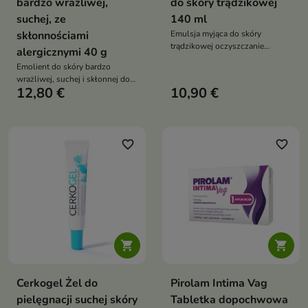
bardzo wrażliwej,
do skóry trądzikowej
suchej, ze
140 ml
skłonnościami
Emulsja myjąca do skóry
trądzikowej oczyszczanie
alergicznymi 40 g
antybakteryjne normalizacja
Emolient do skóry bardzo
sebum mniej zaskórników do
wrażliwej, suchej i skłonnej do
twarzy i ciała codzienne
12,80 €
10,90 €
alergii. Intensywnie nawilża i
stosowanie
natłuszcza, wspiera barierę
ochronną i przynosi długotrwały
komfort
favorite_border
favorite_border


Cerkogel Żel do
Pirolam Intima Vag
pielęgnacji suchej skóry
Tabletka dopochwowa