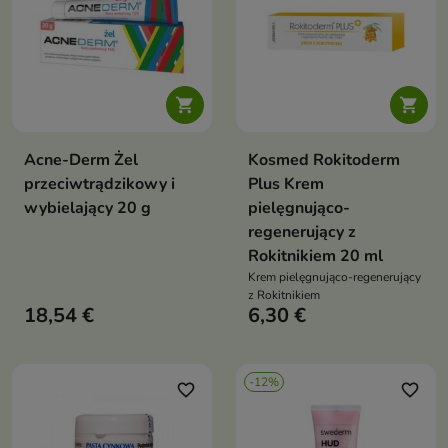


Acne-Derm Żel
Kosmed Rokitoderm
przeciwtrądzikowy i
Plus Krem
wybielający 20 g
pielęgnująco-
regenerujący z
Rokitnikiem 20 ml
Krem pielęgnująco-regenerujący
z Rokitnikiem
18,54 €
6,30 €
-12%
favorite_border
favorite_border