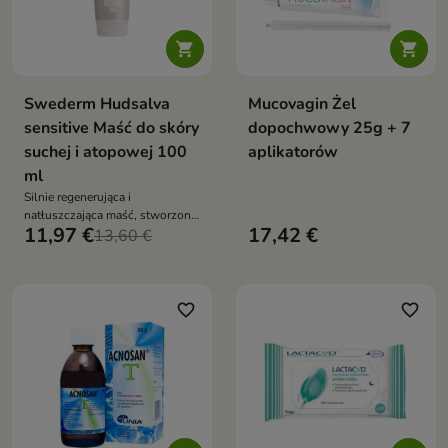


Swederm Hudsalva
Mucovagin Żel
sensitive Maść do skóry
dopochwowy 25g + 7
suchej i atopowej 100
aplikatorów
ml
Silnie regenerująca i
natłuszczająca maść, stworzona
11,97 €
17,42 €
specjalnie do codziennej
13,60 €
pielęgnacji skóry suchej
favorite_border
favorite_border