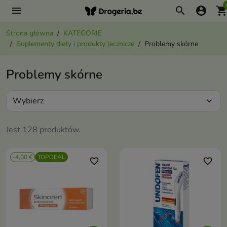
menu
search
account_circle
shopping_ca
Strona główna
KATEGORIE
Suplementy diety i produkty lecznicze
Problemy skórne
Problemy skórne
Wybierz
expand_more
Jest 128 produktów.
-4,00 €
TOPDEAL
favorite_border
favorite_border