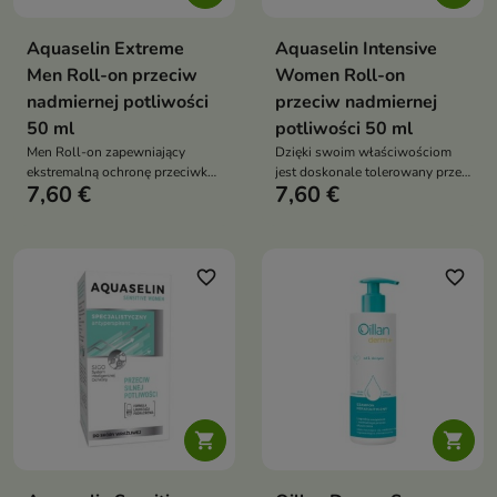
Aquaselin Extreme
Aquaselin Intensive
Men Roll-on przeciw
Women Roll-on
nadmiernej potliwości
przeciw nadmiernej
50 ml
potliwości 50 ml
Men Roll-on zapewniający
Dzięki swoim właściwościom
ekstremalną ochronę przeciwko
jest doskonale tolerowany przez
7,60 €
7,60 €
nadmiernemu poceniu
skórę, zapewniając jednocześnie
intensywną ochronę przed
nadmierną potliwością
favorite_border
favorite_border

