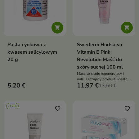


Pasta cynkowa z
Swederm Hudsalva
kwasem salicylowym
Vitamin E Pink
20 g
Revolution Maść do
skóry suchej 100 ml
Maść to silnie regenerujący i
natłuszczający produkt, idealny
5,20 €
11,97 €
do codziennej pielęgnacji
13,60 €
suchej, odwodnionej oraz
wrażliwej skóry
-12%
favorite_border
favorite_border