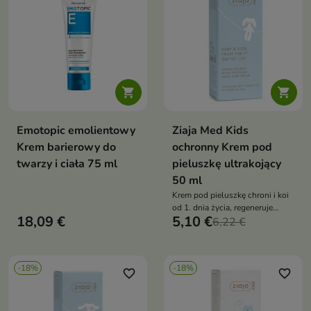


Emotopic emolientowy
Ziaja Med Kids
Krem barierowy do
ochronny Krem pod
twarzy i ciała 75 ml
pieluszkę ultrakojący
50 ml
Krem pod pieluszkę chroni i koi
od 1. dnia życia, regeneruje
18,09 €
5,10 €
skórę, łagodzi podrażnienia i
6,22 €
wspiera barierę ochronną dzięki
naturalnym olejom
-18%
-18%
favorite_border
favorite_border