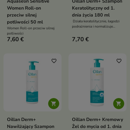
Aquaselin Sensitive
Oillan Derm+ Szampon
Women Roll-on
Keratolityczny od 1.
przeciw silnej
dnia życia 180 ml
potliwości 50 ml
Działa keratolitycznie, łagodzi
podrażnienia i normalizuje
Women Roll-on przeciw silnej
proces złuszczania skóry
potliwości
7,60 €
7,70 €
favorite_border
favorite_border


Oillan Derm+
Oillan Derm+ Kremowy
Nawilżający Szampon
Żel do mycia od 1. dnia