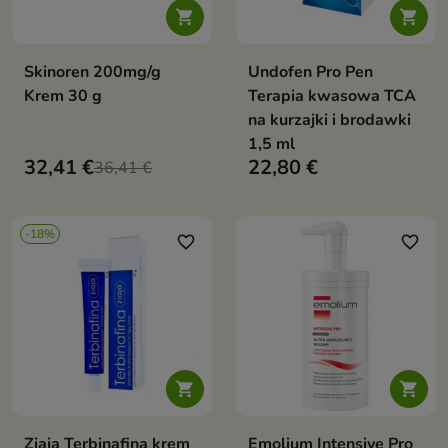


Skinoren 200mg/g
Undofen Pro Pen
Krem 30 g
Terapia kwasowa TCA
na kurzajki i brodawki
1,5 ml
32,41 €
22,80 €
36,41 €
-18%
favorite_border
favorite_border


Ziaja Terbinafina krem
Emolium Intensive Pro