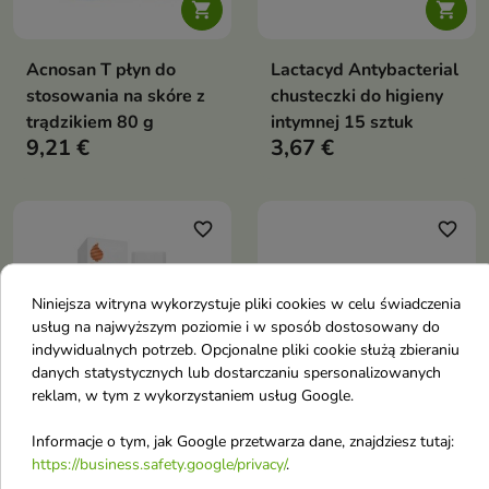


Acnosan T płyn do
Lactacyd Antybacterial
stosowania na skóre z
chusteczki do higieny
trądzikiem 80 g
intymnej 15 sztuk
9,21 €
3,67 €
favorite_border
favorite_border
Niniejsza witryna wykorzystuje pliki cookies w celu świadczenia
usług na najwyższym poziomie i w sposób dostosowany do
indywidualnych potrzeb. Opcjonalne pliki cookie służą zbieraniu
danych statystycznych lub dostarczaniu spersonalizowanych


reklam, w tym z wykorzystaniem usług Google.
Informacje o tym, jak Google przetwarza dane, znajdziesz tutaj:
Bio-Oil Specjalistyczny
Alantan Sensitive Krem
https://business.safety.google/privacy/
.
olejek do pielęgnacji
20 g