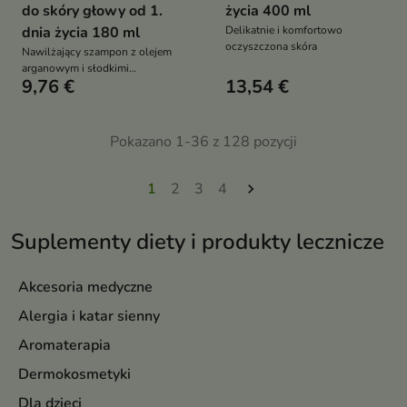
do skóry głowy od 1.
życia 400 ml
dnia życia 180 ml
Delikatnie i komfortowo
oczyszczona skóra
Nawilżający szampon z olejem
arganowym i słodkimi
9,76 €
13,54 €
migdałami to kompleksowa
pielęgnacja, która dostarcza
intensywnego nawilżenia i
redukuje nieprzyjemne objawy
Pokazano 1-36 z 128 pozycji
przesuszenia skóry i włosów
1
2
3
4

Suplementy diety i produkty lecznicze
Akcesoria medyczne
Alergia i katar sienny
Aromaterapia
Dermokosmetyki
Dla dzieci