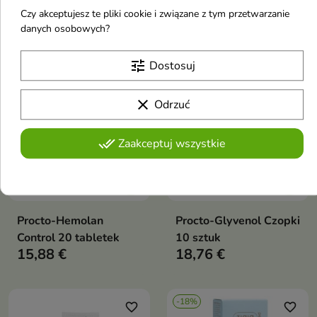
skóry 200 ml
Czy akceptujesz te pliki cookie i związane z tym przetwarzanie
21,40 €
11,88 €
danych osobowych?
tune
Dostosuj
favorite_border
favorite_border
clear
Odrzuć
done_all
Zaakceptuj wszystkie


Procto-Hemolan
Procto-Glyvenol Czopki
Control 20 tabletek
10 sztuk
15,88 €
18,76 €
-18%
favorite_border
favorite_border