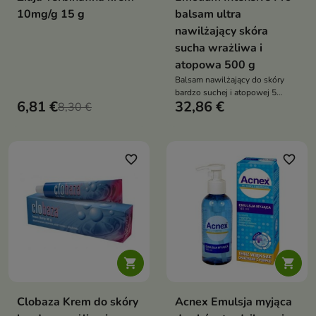
10mg/g 15 g
balsam ultra
nawilżający skóra
sucha wrażliwa i
atopowa 500 g
Balsam nawilżający do skóry
bardzo suchej i atopowej 5
6,81 €
32,86 €
8,30 €
procent mocznika długotrwałe
nawilżenie do 40 godzin bez
sterydów szybko się wchłania
codzienne stosowanie
favorite_border
favorite_border


Clobaza Krem do skóry
Acnex Emulsja myjąca