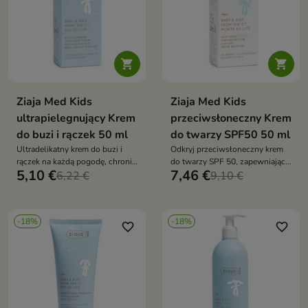


Ziaja Med Kids
Ziaja Med Kids
ultrapielegnujący Krem
przeciwsłoneczny Krem
do buzi i rączek 50 ml
do twarzy SPF50 50 ml
Ultradelikatny krem do buzi i
Odkryj przeciwsłoneczny krem
rączek na każdą pogodę, chroni i
do twarzy SPF 50, zapewniający
5,10 €
7,46 €
nawilża skórę dziecka od 1. dnia
6,22 €
wysoką ochronę UVA+UVB oraz
9,10 €
życia, bez substancji
odporność na wodę
zapachowych
-18%
-18%
favorite_border
favorite_border