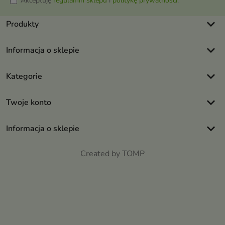
Akceptuję
regulamin sklepu
i
politykę prywatności
.
keyboard_arrow_down
Produkty
keyboard_arrow_down
Informacja o sklepie
keyboard_arrow_down
Kategorie
keyboard_arrow_down
Twoje konto
keyboard_arrow_down
Informacja o sklepie
Created by TOMP