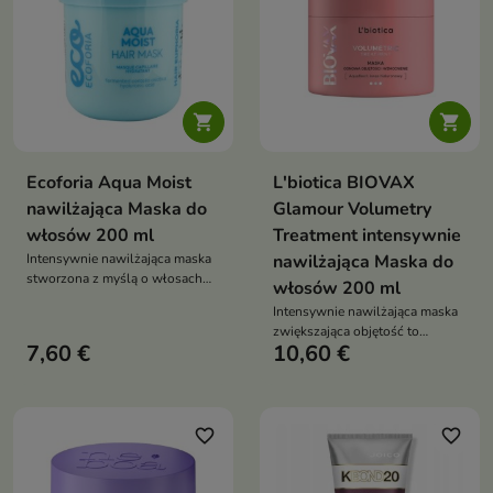


Ecoforia Aqua Moist
L'biotica BIOVAX
nawilżająca Maska do
Glamour Volumetry
włosów 200 ml
Treatment intensywnie
Intensywnie nawilżająca maska
nawilżająca Maska do
stworzona z myślą o włosach
włosów 200 ml
suchych, matowych i
Intensywnie nawilżająca maska
odwodnionych.
zwiększająca objętość to
7,60 €
10,60 €
pielęgnacja stworzona z myślą o
włosach wymagających
nawilżenia, wzmocnienia i
uniesienia u nasady
favorite_border
favorite_border