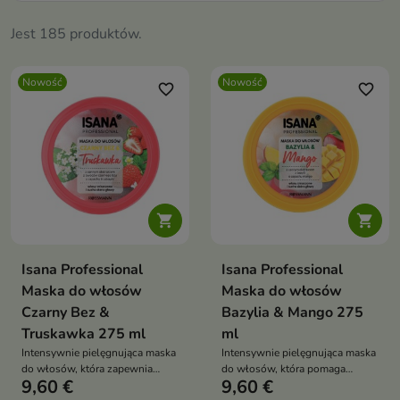
Jest 185 produktów.
Nowość
Nowość
favorite_border
favorite_border


Isana Professional
Isana Professional
Maska do włosów
Maska do włosów
Czarny Bez &
Bazylia & Mango 275
Truskawka 275 ml
ml
Intensywnie pielęgnująca maska
Intensywnie pielęgnująca maska
do włosów, która zapewnia
do włosów, która pomaga
9,60 €
9,60 €
pasmom odpowiednią dawkę
przywrócić pasmom miękkość,