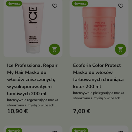
Nowość
Nowość
favorite_border
favorite_border


Ice Professional Repair
Ecoforia Color Protect
My Hair Maska do
Maska do włosów
włosów zniszczonych,
farbowanych chroniąca
wysokoporowatych i
kolor 200 ml
łamliwych 200 ml
Intensywnie pielęgnująca maska
stworzona z myślą o włosach
Intensywnie regenerująca maska
po koloryzacji
stworzona z myślą o włosach
10,90 €
7,60 €
wymagających odbudowy i
wzmocnienia.
Nowość
Nowość