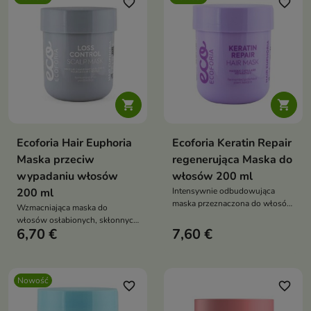
favorite_border
favorite_border


Ecoforia Hair Euphoria
Ecoforia Keratin Repair
Maska przeciw
regenerująca Maska do
wypadaniu włosów
włosów 200 ml
200 ml
Intensywnie odbudowująca
maska przeznaczona do włosów
Wzmacniająca maska do
zniszczonych, osłabionych i
włosów osłabionych, skłonnych
wymagających wzmocnienia.
6,70 €
7,60 €
do wypadania i utraty gęstości.
Nowość
favorite_border
favorite_border