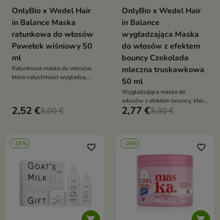
OnlyBio x Wedel Hair
OnlyBio x Wedel Hair
in Balance Maska
in Balance
ratunkowa do włosów
wygładzająca Maska
Pawełek wiśniowy 50
do włosów z efektem
ml
bouncy Czekolada
Ratunkowa maska do włosów,
mleczna truskawkowa
która natychmiast wygładza,
50 ml
nabłyszcza i daje efekt tafli,
Wygładzająca maska do
otulając pasma zapachem
włosów z efektem bouncy, która
Pawełka wiśniowego
2,52 €
2,77 €
3,00 €
nadaje pasmom sprężystość,
3,30 €
blask i otula je zapachem
mlecznej truskawkowej
czekolady
-18%
-16%
favorite_border
favorite_border

