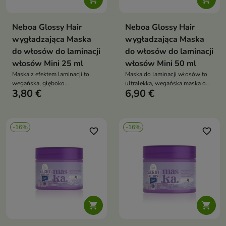
Neboa Glossy Hair
Neboa Glossy Hair
wygładzająca Maska
wygładzająca Maska
do włosów do laminacji
do włosów do laminacji
włosów Mini 25 ml
włosów Mini 50 ml
Maska z efektem laminacji to
Maska do laminacji włosów to
wegańska, głęboko
ultralekka, wegańska maska o
3,80 €
6,90 €
wygładzająca pielęgnacja do
żelowo-kremowej konsystencji,
każdego rodzaju włosów, która
która intensywnie nawilża,
nadaje intensywny blask,
wygładza i nadaje włosom efekt
miękkość i ochronę przed
tafli – miękkość, blask i
-16%
-16%
puszeniem dzięki kompleksowi
sprężystość bez obciążenia
favorite_border
favorite_border
protein i olejów roślinnych

