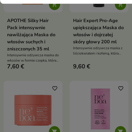


APOTHE Silky Hair
Hair Expert Pro-Age
Pack intensywnie
upiększająca Maska do
nawilżająca Maska do
włosów i dojrzałej
włosów suchych i
skóry głowy 200 ml
zniszczonych 35 ml
Intensywnie odżywcza maska z
liściokwiatem i kofeiną, która
Intensywnie odżywcza maska do
wzmacnia włosy, przywraca im
włosów w formie czepka, która
sprężystość, miękkość i
7,60 €
9,60 €
nawilża, regeneruje zniszczone
jedwabistą gładkość już po
pasma i nadaje im miękkość oraz
pierwszym użyciu
blask
favorite_border
favorite_border

