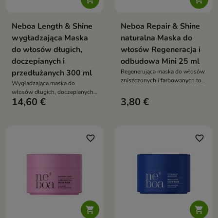
Neboa Length & Shine
Neboa Repair & Shine
wygładzająca Maska
naturalna Maska do
do włosów długich,
włosów Regeneracja i
doczepianych i
odbudowa Mini 25 ml
przedłużanych 300 ml
Regenerująca maska do włosów
zniszczonych i farbowanych to
Wygładzająca maska do
intensywnie odbudowująca,
włosów długich, doczepianych i
wegańska pielęgnacja, która
14,60 €
3,80 €
przedłużanych, która
wzmacnia strukturę włosa,
intensywnie nawilża, zapobiega
przywraca blask i jedwabistą
plątaniu i przywraca miękkość
gładkość dzięki bogactwu
oraz naturalny blask – także
olejów, protein i ceramidów
włosom syntetycznym
favorite_border
favorite_border

