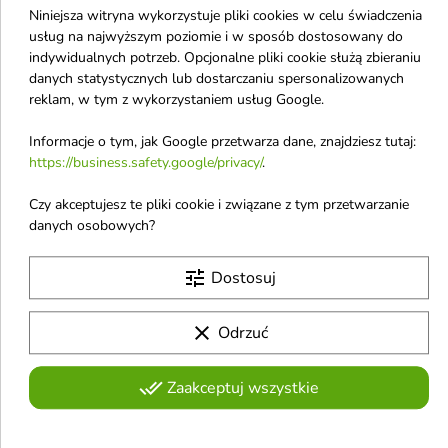
Niniejsza witryna wykorzystuje pliki cookies w celu świadczenia
usług na najwyższym poziomie i w sposób dostosowany do


indywidualnych potrzeb. Opcjonalne pliki cookie służą zbieraniu
danych statystycznych lub dostarczaniu spersonalizowanych
reklam, w tym z wykorzystaniem usług Google.
Apis PICK'N'MIX
Apis PICK'N'MIX silnie
Maska proteinowo-
odbudowująca Maska
Informacje o tym, jak Google przetwarza dane, znajdziesz tutaj:
emolientowa do
ceramidowa do
https://business.safety.google/privacy/
.
włosów 250 ml
włosów 250 ml
Maska do włosów
Ceramidowa maska do włosów
Czy akceptujesz te pliki cookie i związane z tym przetwarzanie
wzmacniająco-regenerująca z
odbudowująco-nawilżająca to
danych osobowych?
10,90 €
10,90 €
proteinami ryżowymi to
intensywnie regenerujący
intensywnie odżywiający
kosmetyk do pielęgnacji włosów
tune
kosmetyk, który odbudowuje
suchych, zniszczonych i
Dostosuj
strukturę włosów, wzmacnia je i
łamliwych. Wzmacnia strukturę
przywraca zdrowy wygląd.
włosów, przywraca im
favorite_border
favorite_border
Zapewnia optymalne nawilżenie,
elastyczność, blask oraz
clear
Odrzuć
wygładzenie i naturalny blask
jedwabistą gładkość
done_all
Zaakceptuj wszystkie