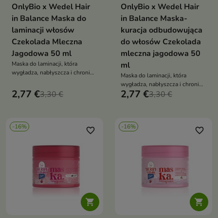
OnlyBio x Wedel Hair
OnlyBio x Wedel Hair
in Balance Maska do
in Balance Maska-
laminacji włosów
kuracja odbudowująca
Czekolada Mleczna
do włosów Czekolada
Jagodowa 50 ml
mleczna jagodowa 50
Maska do laminacji, która
ml
wygładza, nabłyszcza i chroni
Maska do laminacji, która
włosy, otulając je zapachem
wygładza, nabłyszcza i chroni
mlecznej czekolady z jagodami
2,77 €
2,77 €
3,30 €
włosy, otulając je zapachem
3,30 €
mlecznej czekolady z jagodami
-16%
-16%
favorite_border
favorite_border

