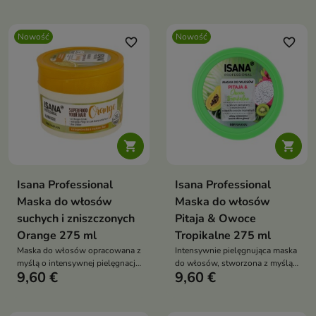
nawilżenia i odżywienia.
gładkość i zdrowy wygląd.
Nowość
Nowość
favorite_border
favorite_border


Isana Professional
Isana Professional
Maska do włosów
Maska do włosów
suchych i zniszczonych
Pitaja & Owoce
Orange 275 ml
Tropikalne 275 ml
Maska do włosów opracowana z
Intensywnie pielęgnująca maska
myślą o intensywnej pielęgnacji
do włosów, stworzona z myślą
9,60 €
9,60 €
włosów suchych, zniszczonych
o włosach suchych, matowych i
i osłabionych.
wymagających regeneracji.