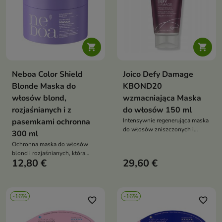


Neboa Color Shield
Joico Defy Damage
Blonde Maska do
KBOND20
włosów blond,
wzmacniająca Maska
rozjaśnianych i z
do włosów 150 ml
pasemkami ochronna
Intensywnie regenerująca maska
do włosów zniszczonych i
300 ml
farbowanych, która pomaga
Ochronna maska do włosów
odbudować strukturę włosa,
blond i rozjaśnianych, która
zwiększyć jego odporność i
12,80 €
29,60 €
pomaga neutralizować żółte
chronić kolor przed blaknięciem
tony, wspiera regenerację oraz
przywraca włosom miękkość,
blask i chłodny odcień
-16%
-16%
favorite_border
favorite_border