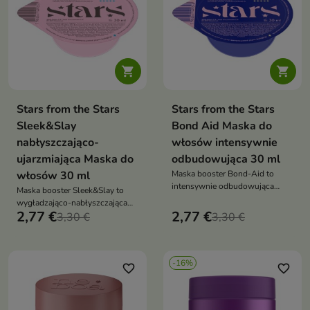


Stars from the Stars
Stars from the Stars
Sleek&Slay
Bond Aid Maska do
nabłyszczająco-
włosów intensywnie
ujarzmiająca Maska do
odbudowująca 30 ml
włosów 30 ml
Maska booster Bond-Aid to
intensywnie odbudowująca
Maska booster Sleek&Slay to
kuracja, która wzmacnia włosy,
wygładzająco-nabłyszczająca
poprawia ich elastyczność i
2,77 €
2,77 €
pielęgnacja, która redukuje
3,30 €
3,30 €
przywraca im zdrowy wygląd
puszenie, dodaje blasku i
ułatwia stylizację włosów
-16%
favorite_border
favorite_border