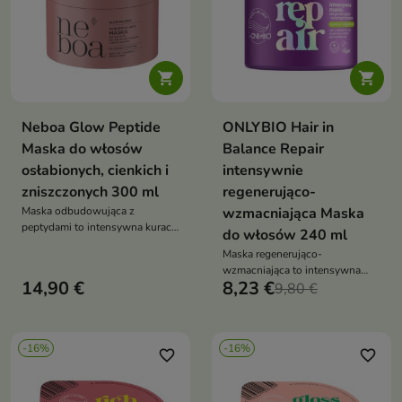


Neboa Glow Peptide
ONLYBIO Hair in
Maska do włosów
Balance Repair
osłabionych, cienkich i
intensywnie
zniszczonych 300 ml
regenerująco-
Maska odbudowująca z
wzmacniająca Maska
peptydami to intensywna kuracja
do włosów 240 ml
anti-age dla włosów, która
Maska regenerująco-
przywraca im elastyczność,
wzmacniająca to intensywna
gęstość i zdrowy blask
14,90 €
8,23 €
kuracja, która odbudowuje
9,80 €
włosy, wzmacnia je i przywraca
im blask oraz jedwabistą
gładkość
-16%
-16%
favorite_border
favorite_border