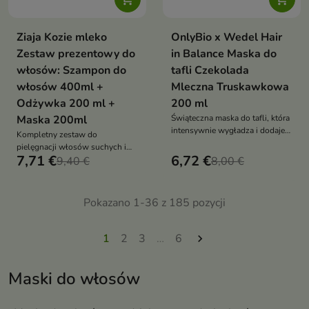
Ziaja Kozie mleko
OnlyBio x Wedel Hair
Zestaw prezentowy do
in Balance Maska do
włosów: Szampon do
tafli Czekolada
włosów 400ml +
Mleczna Truskawkowa
Odżywka 200 ml +
200 ml
Maska 200ml
Świąteczna maska do tafli, która
intensywnie wygładza i dodaje
Kompletny zestaw do
włosom lustrzanego blasku w
pielęgnacji włosów suchych i
słodkim zapachu mlecznej
7,71 €
6,72 €
zniszczonych, który intensywnie
9,40 €
8,00 €
truskawki
nawilża, regeneruje i poprawia
strukturę włosów od nasady aż
po końce
Pokazano 1-36 z 185 pozycji
1
2
3
…
6

Maski do włosów