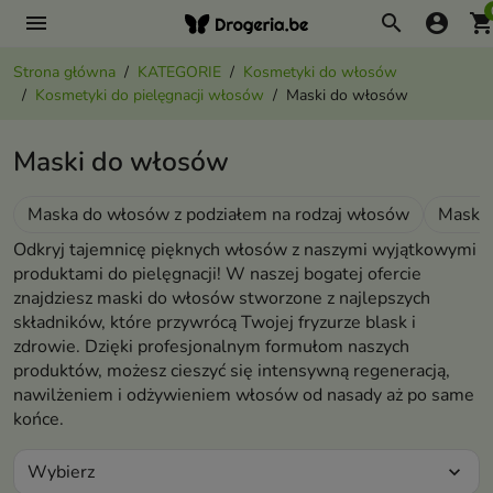
menu
search
account_circle
shopping_ca
Strona główna
KATEGORIE
Kosmetyki do włosów
Kosmetyki do pielęgnacji włosów
Maski do włosów
Maski do włosów
Maska do włosów z podziałem na rodzaj włosów
Maski 
Odkryj tajemnicę pięknych włosów z naszymi wyjątkowymi
produktami do pielęgnacji! W naszej bogatej ofercie
znajdziesz maski do włosów stworzone z najlepszych
składników, które przywrócą Twojej fryzurze blask i
zdrowie. Dzięki profesjonalnym formułom naszych
produktów, możesz cieszyć się intensywną regeneracją,
nawilżeniem i odżywieniem włosów od nasady aż po same
końce.
Wybierz
expand_more