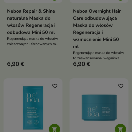
Neboa Repair & Shine
Neboa Overnight Hair
naturalna Maska do
Care odbudowująca
włosów Regeneracja i
Maska do włosów
odbudowa Mini 50 ml
Regeneracja i
Regenerująca maska do włosów
wzmocnienie Mini 50
zniszczonych i farbowanych to
ml
wegańska pielęgnacja o
Regenerująca maska do włosów
wysokiej zawartości olejów i
to zaawansowana, wegańska
protein, która intensywnie
6,90 €
6,90 €
pielęgnacja dla włosów suchych
odbudowuje, wygładza i chroni
i zniszczonych, która
włosy przed puszeniem oraz
intensywnie odbudowuje,
rozdwajaniem końcówek
nawilża i wzmacnia pasma,
przywracając im elastyczność
favorite_border
favorite_border
oraz zdrowy blask

