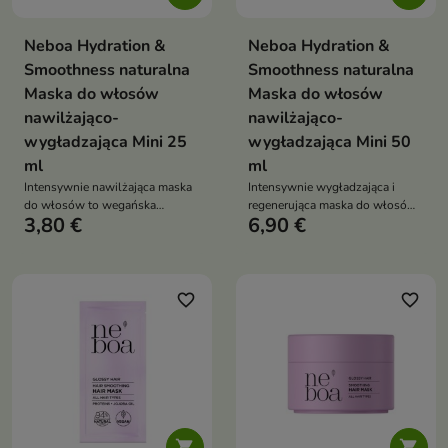
Neboa Hydration &
Neboa Hydration &
Smoothness naturalna
Smoothness naturalna
Maska do włosów
Maska do włosów
nawilżająco-
nawilżająco-
wygładzająca Mini 25
wygładzająca Mini 50
ml
ml
Intensywnie nawilżająca maska
Intensywnie wygładzająca i
do włosów to wegańska
regenerująca maska do włosów
3,80 €
6,90 €
pielęgnacja z kwasem
z olejem z czarnuszki, kwasem
hialuronowym i neem, która
hialuronowym i neem głęboko
głęboko nawilża, wygładza i
nawilża, redukuje puszenie i
redukuje puszenie, przywracając
wzmacnia pasma, przywracając
włosom jedwabistą miękkość
im miękkość oraz zdrowy blask
favorite_border
favorite_border

