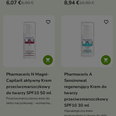
skórę dojrzałą, redukuje
6,07 €
8,94 €
6,90 €
jednolity koloryt każdego dnia
10,90 €
zmarszczki, poprawia napięcie
oraz przywraca jej zdrowy
koloryt i blask
favorite_border
favorite_border


Pharmaceris N Magni-
Pharmaceris A
Capilaril aktywny Krem
Sensireneal
przeciwzmarszczkowy
regenerujący Krem do
do twarzy SPF10 50 ml
twarzy
Przeciwzmarszczkowy krem do
przeciwzmarszczkowy
skóry naczynkowej – wzmacnia
SPF10 30 ml
naczynka, wygładza, nawilża i
Hipoalergiczny krem
wyrównuje koloryt cery dojrzałej
przeciwzmarszczkowy do skóry