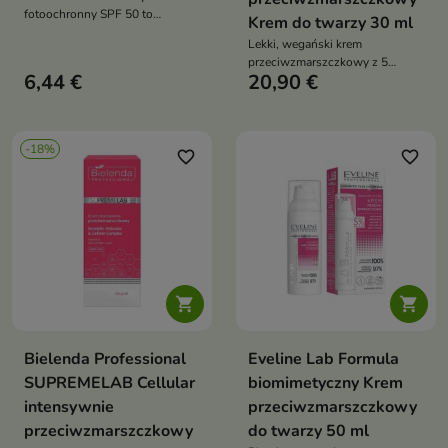
fotoochronny SPF 50 to
Krem do twarzy 30 ml
połączenie wysokiej ochrony
Lekki, wegański krem
przeciwsłonecznej z intensywną
przeciwzmarszczkowy z 5
pielęgnacją anti-age. Wygładza
6,44 €
20,90 €
peptydami i wąkrotką – nawilża,
zmarszczki, nawilża i poprawia
koi, wzmacnia barierę i poprawia
jędrność skóry, jednocześnie
jędrność, wspierając redukcję
chroniąc ją przed fotostarzeniem
zmarszczek
-18%
favorite_border
favorite_border


Bielenda Professional
Eveline Lab Formula
SUPREMELAB Cellular
biomimetyczny Krem
intensywnie
przeciwzmarszczkowy
przeciwzmarszczkowy
do twarzy 50 ml