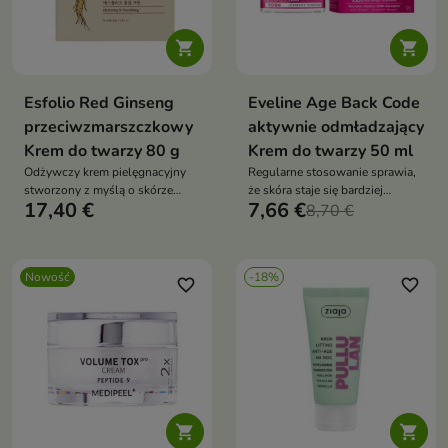


Esfolio Red Ginseng
Eveline Age Back Code
przeciwzmarszczkowy
aktywnie odmładzający
Krem do twarzy 80 g
Krem do twarzy 50 ml
Odżywczy krem pielęgnacyjny
Regularne stosowanie sprawia,
stworzony z myślą o skórze
że skóra staje się bardziej
17,40 €
7,66 €
wymagającej wygładzenia,
napięta, sprężysta i odzyskuje
8,70 €
regeneracji oraz poprawy
zdrowy, promienny wygląd.
elastyczności.
Nowość
-18%
favorite_border
favorite_border

