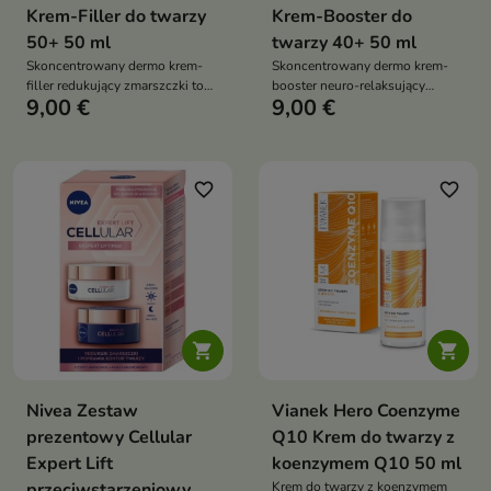
Krem-Filler do twarzy
Krem-Booster do
50+ 50 ml
twarzy 40+ 50 ml
Skoncentrowany dermo krem-
Skoncentrowany dermo krem-
filler redukujący zmarszczki to
booster neuro-relaksujący
9,00 €
9,00 €
zaawansowany krem
Botulin Revolution to
przeciwzmarszczkowy
zaawansowany krem
przeznaczony dla skóry
przeciwzmarszczkowy, który
dojrzałej, szczególnie po 50.
pomaga redukować zmarszczki
roku życia
mimiczne i poprawia napięcie
favorite_border
favorite_border
skóry


Nivea Zestaw
Vianek Hero Coenzyme
prezentowy Cellular
Q10 Krem do twarzy z
Expert Lift
koenzymem Q10 50 ml
przeciwstarzeniowy
Krem do twarzy z koenzymem