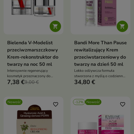


Bielenda V-Modelist
Bandi More Than Pause
przeciwzmarszczkowy
rewitalizujący Krem
Krem-rekonstruktor do
przeciwstarzeniowy do
twarzy na noc 50 ml
twarzy na dzień 50 ml
Intensywnie regenerujący
Lekko odżywcza formuła
kosmetyk przeznaczony do
stworzona z myślą o codziennej
7,38 €
34,80 €
pielęgnacji skóry wymagającej
9,00 €
pielęgnacji skóry dojrzałej,
wygładzenia, ujędrnienia i
zmęczonej i pozbawionej
odnowy.
blasku.
Nowość
-12%
Nowość
favorite_border
favorite_border