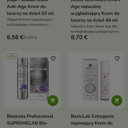
Anti-Age Krem do
Age naturalny
twarzy na dzień 50 ml
wygładzający Krem do
Wegański krem wygładzająco-
twarzy na dzień 40 ml
rozświetlający stworzony z
Naturalny krem Smart Age 40+
myślą o skórze dorosłej,
to wygładzająca pielęgnacja na
wymagającej poprawy jędrności,
6,56 €
8,70 €
8,00 €
dzień, która redukuje zmarszczki,
elastyczności i blasku
poprawia jędrność i zapewnia
długotrwałe nawilżenie
-18%
favorite_border
favorite_border


Bielenda Professional
BasicLab Estrogenis
SUPREMELAB Bio-
napinający Krem do