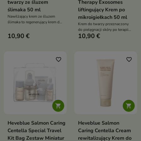
twarzy ze śluzem
Therapy Exosomes
ślimaka 50 ml
liftingujący Krem po
Nawilżający krem ze śluzem
mikroigiełkach 50 ml
ślimaka to regenerujący krem do
Krem do twarzy przeznaczony
twarzy o intensywnym działaniu
do pielęgnacji skóry po terapii
nawilżającym i wygładzającym
10,90 €
10,90 €
mikroigiełkami, który koi
podrażnienia, intensywnie
nawilża i przedłuża efekt liftingu
favorite_border
favorite_border


Heveblue Salmon Caring
Heveblue Salmon
Centella Special Travel
Caring Centella Cream
Kit Bag Zestaw Miniatur
rewitalizujący Krem do