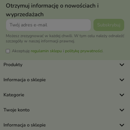
Otrzymuj informację o nowościach i
wyprzedażach
Możesz zrezygnować w każdej chwili. W tym celu należy odnaleźć
szczegóły w naszej informacji prawnej.
Akceptuję
regulamin sklepu
i
politykę prywatności
.
keyboard_arrow_down
Produkty
keyboard_arrow_down
Informacja o sklepie
keyboard_arrow_down
Kategorie
keyboard_arrow_down
Twoje konto
keyboard_arrow_down
Informacja o sklepie