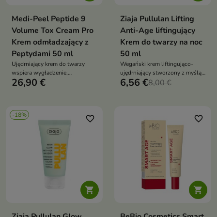
Medi-Peel Peptide 9
Ziaja Pullulan Lifting
Volume Tox Cream Pro
Anti-Age liftingujący
Krem odmładzający z
Krem do twarzy na noc
Peptydami 50 ml
50 ml
Ujędrniający krem do twarzy
Wegański krem liftingująco-
wspiera wygładzenie,
ujędrniający stworzony z myślą
26,90 €
6,56 €
nawilżenie i poprawę napięcia
o skórze dorosłej, wiotkiej, o
8,00 €
skóry dojrzałej, suchej oraz
osłabionej jędrności i
pozbawionej jędrności. Formuła
potrzebującej poprawy konturu
z kompleksem 9 peptydów,
twarzy
-18%
hialuronianem sodu, trehalozą,
favorite_border
favorite_border
kolagenem, elastyną i olejem
sojowym pomaga zmniejszyć
widoczność drobnych linii


Ziaja Pullulan Glow
BeBio Cosmetics Smart