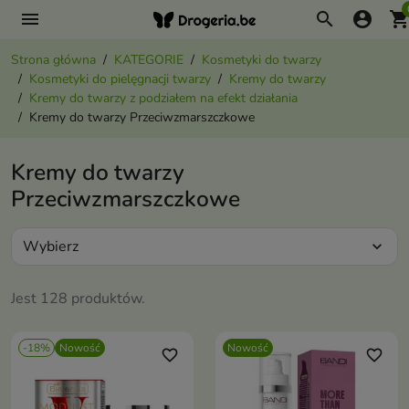
menu
search
account_circle
shopping_ca
Strona główna
KATEGORIE
Kosmetyki do twarzy
Kosmetyki do pielęgnacji twarzy
Kremy do twarzy
Kremy do twarzy z podziałem na efekt działania
Kremy do twarzy Przeciwzmarszczkowe
Kremy do twarzy
Przeciwzmarszczkowe
Wybierz
expand_more
Jest 128 produktów.
-18%
Nowość
Nowość
favorite_border
favorite_border