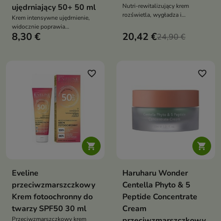
ujędrniający 50+ 50 ml
Nutri-rewitalizujący krem
rozświetla, wygładza i
Krem intensywne ujędrnienie,
wzmacnia skórę zmęczoną
widocznie poprawia
stresem oksydacyjnym,
8,30 €
20,42 €
elastyczność i wygładza skórę.
24,90 €
jednocześnie chroniąc ją przed
Redukuje zmarszczki, nawilża i
starzeniem i przywracając jej
wspiera odnowę komórkową,
energię oraz zdrowy blask
jednocześnie wzmacniając
barierę hydrolipidową i chroniąc
favorite_border
favorite_border
skórę przed czynnikami
zewnętrznymi


Eveline
Haruharu Wonder
przeciwzmarszczkowy
Centella Phyto & 5
Krem fotoochronny do
Peptide Concentrate
twarzy SPF50 30 ml
Cream
Przeciwzmarszczkowy krem
przeciwzmarszczkowy