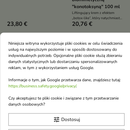
twarzy, szyi, dekoltu i okolic
"konotoksyną" 100 ml
oczu, który poprawia
elastyczność skóry, redukuje
Liftingujący krem z efektem
cienie i opuchliznę pod oczami
„botox-like”, który natychmiast
23,80 €
20,76 €
oraz intensywnie nawilża
wygładza skórę, poprawia jej
napięcie i kontur twarzy
Niniejsza witryna wykorzystuje pliki cookies w celu świadczenia
favorite_border
favorite_border
usług na najwyższym poziomie i w sposób dostosowany do
indywidualnych potrzeb. Opcjonalne pliki cookie służą zbieraniu
danych statystycznych lub dostarczaniu spersonalizowanych
reklam, w tym z wykorzystaniem usług Google.
Informacje o tym, jak Google przetwarza dane, znajdziesz tutaj:
https://business.safety.google/privacy/
.


Czy akceptujesz te pliki cookie i związane z tym przetwarzanie
Tołpa Age Vitality 4
Tołpa Age Vitality 4
danych osobowych?
Ceramidy
Ceramidy
przeciwzmarszczkowy
przeciwzmarszczkowy
tune
Dostosuj
Krem do twarzy
Krem do twarzy