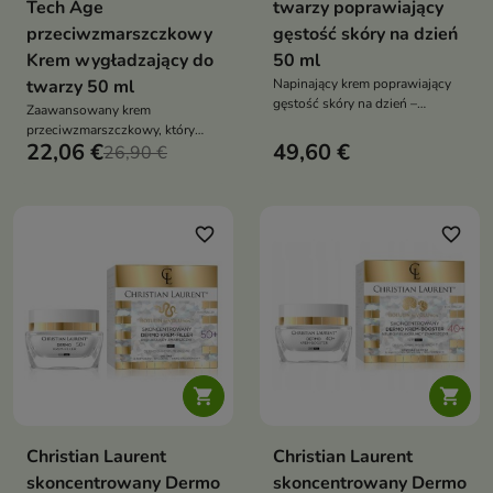
Tech Age
twarzy poprawiający
przeciwzmarszczkowy
gęstość skóry na dzień
Krem wygładzający do
50 ml
twarzy 50 ml
Napinający krem poprawiający
gęstość skóry na dzień –
Zaawansowany krem
Estrogenis to zaawansowany
przeciwzmarszczkowy, który
dermokosmetyk przeznaczony
22,06 €
49,60 €
wygładza, ujędrnia i intensywnie
26,90 €
do pielęgnacji skóry dojrzałej,
nawilża skórę
szczególnie w okresie zmian
hormonalnych związanych z
menopauzą
favorite_border
favorite_border


Christian Laurent
Christian Laurent
skoncentrowany Dermo
skoncentrowany Dermo