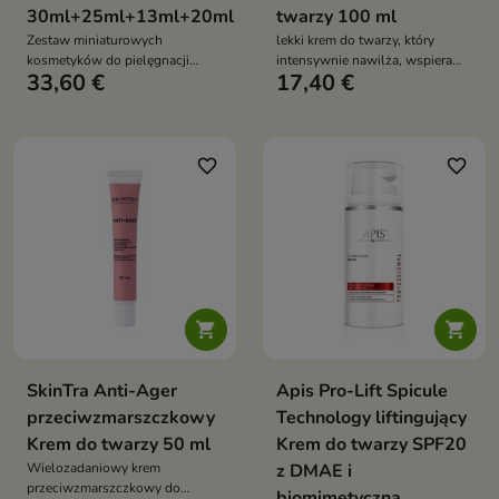
30ml+25ml+13ml+20ml
twarzy 100 ml
Zestaw miniaturowych
lekki krem do twarzy, który
kosmetyków do pielęgnacji
intensywnie nawilża, wspiera
33,60 €
17,40 €
twarzy, który zapewnia
regenerację skóry i łagodzi
nawilżenie, regenerację i
podrażnienia, pozostawiając
ukojenie skóry – idealny w
cerę miękką i ukojoną
podróży lub do przetestowania
linii pielęgnacyjnej
favorite_border
favorite_border


SkinTra Anti-Ager
Apis Pro-Lift Spicule
przeciwzmarszczkowy
Technology liftingujący
Krem do twarzy 50 ml
Krem do twarzy SPF20
Wielozadaniowy krem
z DMAE i
przeciwzmarszczkowy do
biomimetyczną