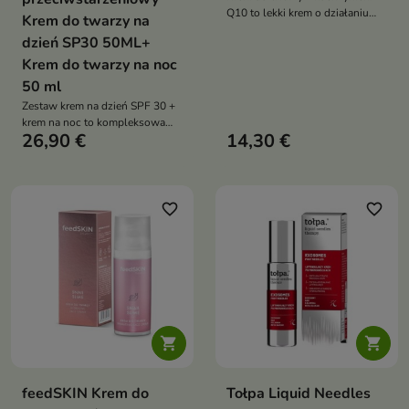
Q10 to lekki krem o działaniu
Krem do twarzy na
przeciwstarzeniowym, który
dzień SP30 50ML+
pomaga wygładzać zmarszczki,
Krem do twarzy na noc
poprawia elastyczność skóry
oraz intensywnie ją nawilża.
50 ml
Dzięki zawartości koenzymu
Zestaw krem na dzień SPF 30 +
Q10 i składników
krem na noc to kompleksowa
regenerujących wspiera
26,90 €
14,30 €
pielęgnacja
naturalne procesy odnowy
przeciwzmarszczkowa do
skóry, pozostawiając ją miękką,
stosowania rano i wieczorem.
promienną i pełną komfortu
Formuły z bakuchiolem i
kwasem hialuronowym
favorite_border
favorite_border
pomagają wygładzać
zmarszczki, poprawiać jędrność
skóry oraz intensywnie ją
nawilżać


feedSKIN Krem do
Tołpa Liquid Needles