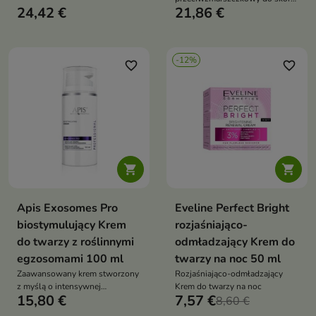
24,42 €
21,86 €
wrażliwej – regeneruje,
wygładza i chroni przed
fotostarzeniem
-12%
favorite_border
favorite_border


Apis Exosomes Pro
Eveline Perfect Bright
biostymulujący Krem
rozjaśniająco-
do twarzy z roślinnymi
odmładzający Krem do
egzosomami 100 ml
twarzy na noc 50 ml
Zaawansowany krem stworzony
Rozjaśniająco-odmładzający
z myślą o intensywnej
Krem do twarzy na noc
15,80 €
7,57 €
regeneracji i widocznym
8,60 €
odmłodzeniu skóry