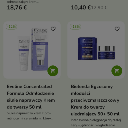
wygładzenie, ujędrnienie i
odmładzający krem
regeneracja skóry dojrzałej,
18,76 €
10,40 €
przeciwsłoneczny do twarzy,
12,90 €
colostrum 5%, intensywne
krem z filtrem SPF50 pod
nawilżenie i ochrona cery
makijaż, lekki krem do twarzy z
kwasem hialuronowym, filtry
-12%
-18%
UVA UVB nowej generacji
favorite_border
favorite_border


Eveline Concentrated
Bielenda Egzosomy
Formula Odmłodzenie
młodości
silnie naprawczy Krem
przeciwzmarszczkowy
do twarzy 50 ml
Krem do twarzy
Silnie naprawczy krem z pro-
ujędrniający 50+ 50 ml
retinolem i ceramidami, który
Intensywna pielęgnacja dojrzałej
intensywnie wygładza i nawilża
cery – jędrność, wygładzenie i