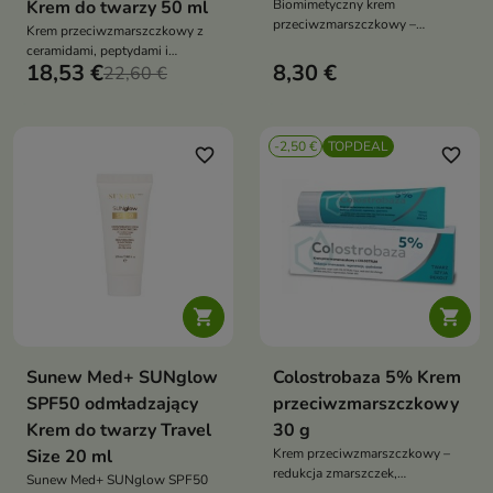
Krem do twarzy 50 ml
Biomimetyczny krem
przeciwzmarszczkowy –
Krem przeciwzmarszczkowy z
redukuje zmarszczki, ujędrnia i
ceramidami, peptydami i
nawilża skórę, z peptydami,
18,53 €
8,30 €
resweratrolem spowalnia
22,60 €
CICA i skwalanem
starzenie komórkowe, redukuje
zmarszczki, poprawia jędrność i
elastyczność skóry
-2,50 €
TOPDEAL
favorite_border
favorite_border


Sunew Med+ SUNglow
Colostrobaza 5% Krem
SPF50 odmładzający
przeciwzmarszczkowy
Krem do twarzy Travel
30 g
Size 20 ml
Krem przeciwzmarszczkowy –
redukcja zmarszczek,
Sunew Med+ SUNglow SPF50