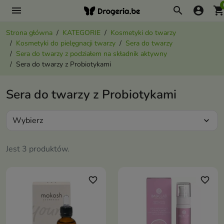
menu
search
account_circle
shopping_ca
Strona główna
KATEGORIE
Kosmetyki do twarzy
Kosmetyki do pielęgnacji twarzy
Sera do twarzy
Sera do twarzy z podziałem na składnik aktywny
Sera do twarzy z Probiotykami
Sera do twarzy z Probiotykami
Wybierz
expand_more
Jest 3 produktów.
favorite_border
favorite_border