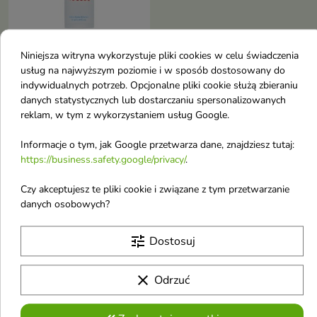
Niniejsza witryna wykorzystuje pliki cookies w celu świadczenia
Tocobo Bifida Biome
usług na najwyższym poziomie i w sposób dostosowany do
Esencja z Probiotykami
indywidualnych potrzeb. Opcjonalne pliki cookie służą zbieraniu
danych statystycznych lub dostarczaniu spersonalizowanych
i Niacynamidem 50 ml
reklam, w tym z wykorzystaniem usług Google.
Esencja do twarzy stworzona z
myślą o wsparciu bariery
20,90 €
ochronnej skóry, intensywnym
Informacje o tym, jak Google przetwarza dane, znajdziesz tutaj:
nawilżeniu oraz poprawie
https://business.safety.google/privacy/
.
elastyczności
Pokazano 1-3 z 3 pozycji
Czy akceptujesz te pliki cookie i związane z tym przetwarzanie
danych osobowych?
Sera do twarzy z podziałem na
składnik aktywny
tune
Dostosuj
Sera do twarzy z Aloesem
clear
Odrzuć
Sera do twarzy z Centellą azjatycką
Sera do twarzy z Ceramidami