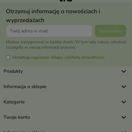
Otrzymuj informację o nowościach i
wyprzedażach
Możesz zrezygnować w każdej chwili. W tym celu należy odnaleźć
szczegóły w naszej informacji prawnej.
Akceptuję
regulamin sklepu
i
politykę prywatności
.
keyboard_arrow_down
Produkty
keyboard_arrow_down
Informacja o sklepie
keyboard_arrow_down
Kategorie
keyboard_arrow_down
Twoje konto