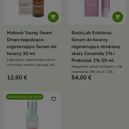


Mokosh Young Smart
BasicLab Esteticus
Drops łagodząco-
Serum do twarzy
regenerujące Serum do
regenerujące strukturę
twarzy 30 ml
skóry Ceramidy 1% i
Łagodząco-regenerujące serum
Probiotyk 2% 50 ml
w formule wodno-żelowej, które
Wegańskie serum-kompres z 1%
koi skórę wrażliwą, wspiera
ceramidów, 3% wit. E i 2%
mikrobiom i odbudowuje barierę
12,60 €
54,00 €
prebiotyku odbudowuje barierę,
ochronną
głęboko nawilża, koi i wzmacnia
sprężystość skóry
Obecnie brak na stanie
favorite_border