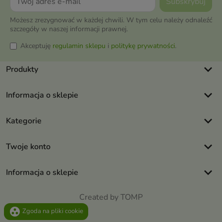
Możesz zrezygnować w każdej chwili. W tym celu należy odnaleźć
szczegóły w naszej informacji prawnej.
Akceptuję
regulamin sklepu
i
politykę prywatności
.
keyboard_arrow_down
Produkty
keyboard_arrow_down
Informacja o sklepie
keyboard_arrow_down
Kategorie
keyboard_arrow_down
Twoje konto
keyboard_arrow_down
Informacja o sklepie
Created by TOMP
group_work
Zgoda na pliki cookie