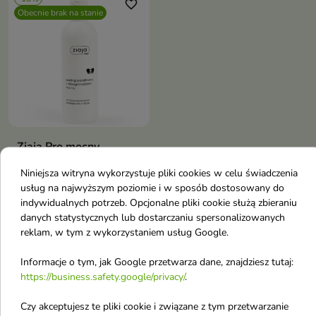
favorite_border
Obecnie brak na stanie
Ziaja Pro mocny,
parafinowy Peeling do
Niniejsza witryna wykorzystuje pliki cookies w celu świadczenia
dłoni z
usług na najwyższym poziomie i w sposób dostosowany do
mikrogranulkami 270
indywidualnych potrzeb. Opcjonalne pliki cookie służą zbieraniu
ml
danych statystycznych lub dostarczaniu spersonalizowanych
Peeling do dłoni z
reklam, w tym z wykorzystaniem usług Google.
mikrogranulkami jest
7,54 €
skutecznym produktem, który
9,20 €
Informacje o tym, jak Google przetwarza dane, znajdziesz tutaj:
pozwoli Ci zadbać o gładkość i
https://business.safety.google/privacy/
.
miękkość skóry dłoni
Pokazano 1-1 z 1 pozycji
Czy akceptujesz te pliki cookie i związane z tym przetwarzanie