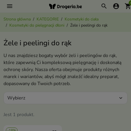
menu
search
account_circle
shopping_ca
Strona główna
KATEGORIE
Kosmetyki do ciała
Kosmetyki do pielęgnacji dłoni
Żele i peelingi do rąk
Żele i peelingi do rąk
U nas znajdziesz bogaty wybór żeli i peelingów do rąk,
które zapewnią Ci kompleksową pielęgnację i doskonałą
ochronę skóry. Nasza oferta obejmuje produkty różnych
marek i wariantów, abyś mógł znaleźć idealny preparat,
dopasowany do Twoich potrzeb.
Wybierz
expand_more
Jest 1 produkt.
-18%