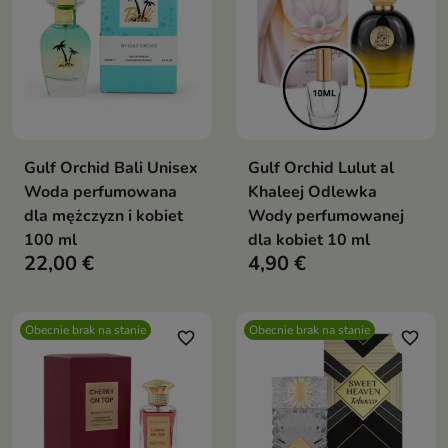
Gulf Orchid Bali Unisex
Gulf Orchid Lulut al
Woda perfumowana
Khaleej Odlewka
dla mężczyzn i kobiet
Wody perfumowanej
100 ml
dla kobiet 10 ml
22,00 €
4,90 €
Obecnie brak na stanie
Obecnie brak na stanie
favorite_border
favorite_border