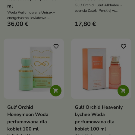
ml
Gulf Orchid Lulut Alkhaleej –
esencja Zatoki Perskiej w
Woda Perfumowana Unisex –
eleganckim wydaniu. Świeża
energetyczna, kwiatowo-
bergamotka i gruszka
36,00 €
17,80 €
owocowa kompozycja
wprowadzają lekkość, w sercu
inspirowana tropikalnym
rozkwita róża ocieplona cedrem,
koktajlem
a bazę domyka suche drewno i
szlachetny oud
favorite_border
favorite_border


Gulf Orchid
Gulf Orchid Heavenly
Honeymoon Woda
Lychee Woda
perfumowana dla
perfumowana dla
kobiet 100 ml
kobiet 100 ml