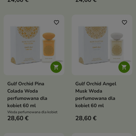
cynamonu, a w bazie
pełna energii i tajemniczości
sandałowiec, piżmo i akordy
balsamiczne
favorite_border
favorite_border


Gulf Orchid Pina
Gulf Orchid Angel
Colada Woda
Musk Woda
perfumowana dla
perfumowana dla
kobiet 60 ml
kobiet 60 ml
Woda perfumowana dla kobiet
28,60 €
28,60 €