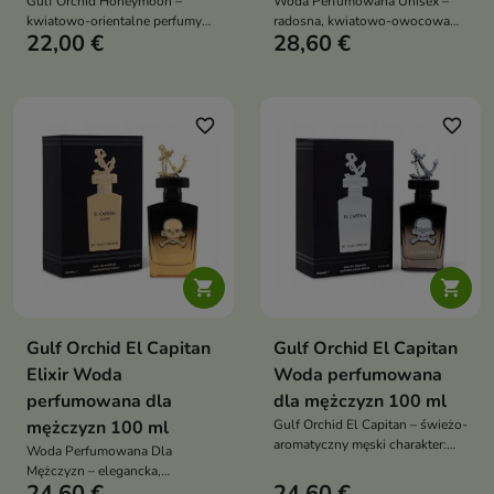
Gulf Orchid Honeymoon –
Woda Perfumowana Unisex –
kwiatowo-orientalne perfumy
radosna, kwiatowo-owocowa
22,00 €
28,60 €
unisex. Mandarynka,
kompozycja pełna świeżości i
brzoskwinia, jaśmin i wanilia z
lekkości. Soczyste liczi, wiśnia i
miodem. Elegancki, zmysłowy
jabłko w otwarciu, kwiatowe
zapach na wieczór
serce z fiołkiem i różą oraz baza
z malin, piżma i cedru tworzą
favorite_border
favorite_border
harmonijny, pełen życia zapach


Gulf Orchid El Capitan
Gulf Orchid El Capitan
Elixir Woda
Woda perfumowana
perfumowana dla
dla mężczyzn 100 ml
mężczyzn 100 ml
Gulf Orchid El Capitan – świeżo-
aromatyczny męski charakter:
Woda Perfumowana Dla
lawenda i mięta z bergamotką na
Mężczyzn – elegancka,
starcie, ciepłe serce benzoesu i
24,60 €
24,60 €
drzewno-orientalna kompozycja