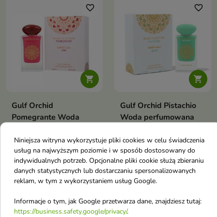
favorite_border
favorite_border


Gulf Orchid
Gulf Orchid Pistachio
Pomegrante Woda
Woda perfumowana
perfumowana dla
unisex 60 ml
kobiet i mężczyzn 60
Woda perfumowana unisex
Niniejsza witryna wykorzystuje pliki cookies w celu świadczenia
usług na najwyższym poziomie i w sposób dostosowany do
ml
indywidualnych potrzeb. Opcjonalne pliki cookie służą zbieraniu
Woda perfumowana dla kobiet
28,60 €
28,60 €
danych statystycznych lub dostarczaniu spersonalizowanych
reklam, w tym z wykorzystaniem usług Google.
Informacje o tym, jak Google przetwarza dane, znajdziesz tutaj:
favorite_border
favorite_border
https://business.safety.google/privacy/
.