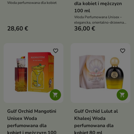
Woda perfumowana dla kobiet
dla kobiet i mężczyzn
100 ml
Woda Perfumowana Unisex –
elegancka, orientalno-drzewna
28,60 €
36,00 €
kompozycja o wyrazistym
charakterze
favorite_border
favorite_border


Gulf Orchid Mangotini
Gulf Orchid Lulut al
Unisex Woda
Khaleej Woda
perfumowana dla
perfumowana dla
kobiet i mężczyzn 100
kobiet 80 ml