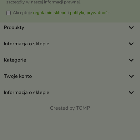
szczegóły w naszej informacji prawnej.
Akceptuję
regulamin sklepu
i
politykę prywatności
.
keyboard_arrow_down
Produkty
keyboard_arrow_down
Informacja o sklepie
keyboard_arrow_down
Kategorie
keyboard_arrow_down
Twoje konto
keyboard_arrow_down
Informacja o sklepie
Created by TOMP