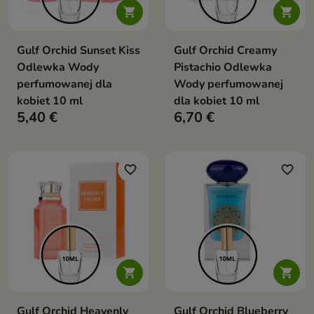


Gulf Orchid Sunset Kiss
Gulf Orchid Creamy
Odlewka Wody
Pistachio Odlewka
perfumowanej dla
Wody perfumowanej
kobiet 10 ml
dla kobiet 10 ml
5,40 €
6,70 €
favorite_border
favorite_border


Gulf Orchid Heavenly
Gulf Orchid Blueberry