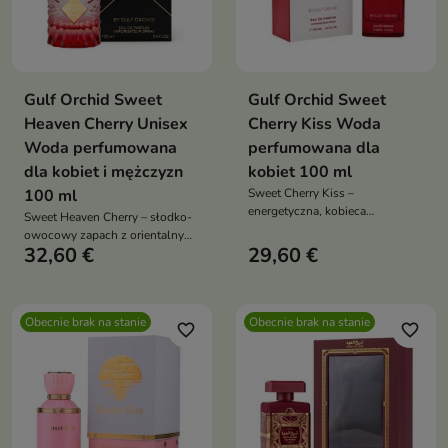
Gulf Orchid Sweet
Gulf Orchid Sweet
Heaven Cherry Unisex
Cherry Kiss Woda
Woda perfumowana
perfumowana dla
dla kobiet i mężczyzn
kobiet 100 ml
100 ml
Sweet Cherry Kiss –
energetyczna, kobieca
Sweet Heaven Cherry – słodko-
kompozycja: soczysta wiśnia i
owocowy zapach z orientalnym
malina z akcentem bergamotki,
32,60 €
29,60 €
akcentem: wiśnia i mandarynka z
pudrowe serce z heliotropem,
davaną w otwarciu, aksamitne
różą i jaśminem oraz ciepły finisz
serce mirry i sandałowca, a w
tonki, wanilii i piżma
bazie piżmo, wanilia i tonka
Obecnie brak na stanie
Obecnie brak na stanie
favorite_border
favorite_border