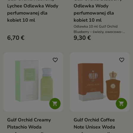
Lychee Odlewka Wody
Odlewka Wody
perfumowanej dla
perfumowanej dla
kobiet 10 ml
kobiet 10 ml
Odlewka 10 ml Gulf Orchid
Blueberry – świeży, owocowo-
6,70 €
9,30 €
piżmowy, lekki i elegancki
zapach dla kobiet, idealny na
wiosnę, lato i codzienne
użytkowanie
favorite_border
favorite_border


Gulf Orchid Creamy
Gulf Orchid Coffee
Pistachio Woda
Note Unisex Woda