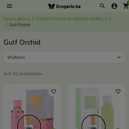
menu
search
account_circle
shopping_ca
Strona główna
ZNAJDŹ SWOJĄ ULUBIONĄ MARKĘ
G
Gulf Orchid
Gulf Orchid
Wybierz
expand_more
Jest 32 produktów.
favorite_border
favorite_border