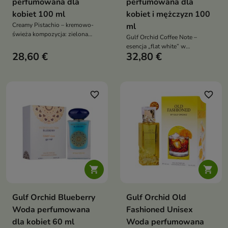
perfumowana dla
perfumowana dla
kobiet 100 ml
kobiet i mężczyzn 100
Creamy Pistachio – kremowo-
ml
świeża kompozycja: zielona
Gulf Orchid Coffee Note –
pistacja i soczyste jabłko w
esencja „flat white” w
otwarciu, eleganckie serce
28,60 €
32,80 €
perfumach: świeża czarna kawa,
neroli-róża-cedr, a w bazie
kremowa wanilia ze śmietanką i
wanilia, mleko i piżmo
przytulny finisz piżma z
miękkimi nutami drzewnymi
favorite_border
favorite_border


Gulf Orchid Blueberry
Gulf Orchid Old
Woda perfumowana
Fashioned Unisex
dla kobiet 60 ml
Woda perfumowana