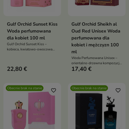
Gulf Orchid Sunset Kiss
Gulf Orchid Sheikh al
Woda perfumowana
Oud Red Unisex Woda
dla kobiet 100 ml
perfumowana dla
Gulf Orchid Sunset Kiss –
kobiet i mężczyzn 100
kobieca, kwiatowo-owocowa
ml
kompozycja inspirowana magią
Woda Perfumowana Unisex –
zachodzącego słońca. Świeże
orientalno-drzewna kompozycja
nuty bergamotki i czarnej
22,80 €
17,40 €
o luksusowym charakterze.
porzeczki przeplatają się z
Otwarcie łączy szafran z
pistacjową słodyczą i różowym
soczystą pomarańczą; w sercu
pieprzem, prowadząc do
jaśmin z aksamitną słodyczą
zmysłowego serca jaśminu i
Obecnie brak na stanie
Obecnie brak na stanie
cukru; baza z ambroksanu, mchu
favorite_border
favorite_border
ambry, a całość dopełnia
dębowego i suchych nut
kremowa baza z bitej śmietany,
drzewnych zapewnia głębię i
wanilii i piżma
długą trwałość