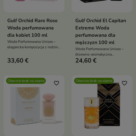
Gulf Orchid Rare Rose
Gulf Orchid El Capitan
Woda perfumowana
Extreme Woda
dla kobiet 100 ml
perfumowana dla
Woda Perfumowana Unisex –
mężczyzn 100 ml
elegancka kompozycja z rodziny
Woda Perfumowana Unisex –
Floral Woody Musky
drzewno-aromatyczna
(kwiatowo-drzewno-piżmowej)
33,60 €
24,60 €
kompozycja pełna siły, elegancji
i świeżości
Obecnie brak na stanie
Obecnie brak na stanie
favorite_border
favorite_border