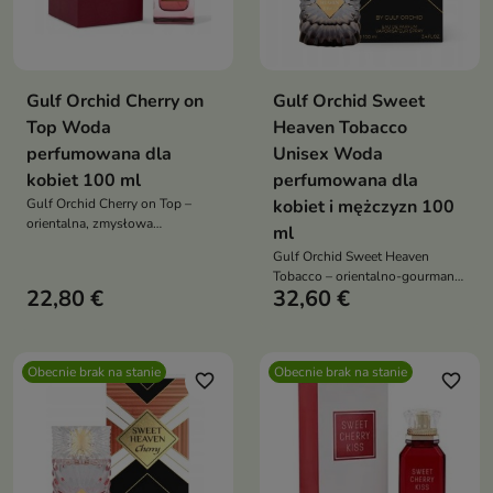
Gulf Orchid Cherry on
Gulf Orchid Sweet
Top Woda
Heaven Tobacco
perfumowana dla
Unisex Woda
kobiet 100 ml
perfumowana dla
Gulf Orchid Cherry on Top –
kobiet i mężczyzn 100
orientalna, zmysłowa
ml
kompozycja: soczysta wiśnia i
Gulf Orchid Sweet Heaven
likierowe akcenty w otwarciu,
Tobacco – orientalno-gourmand
kwiatowe serce, a w bazie
22,80 €
32,60 €
unisex: rozgrzewające
paczula, sandałowiec, tonka i
przyprawy i mandarynka z
wetiwer
davaną, serce mirry, czarnego
pieprzu i sandałowca, a w bazie
Obecnie brak na stanie
Obecnie brak na stanie
tonka, wanilia i szlachetny tytoń
favorite_border
favorite_border