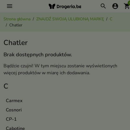
menu
search
account_circle
shopping_ca
Strona główna
ZNAJDŹ SWOJĄ ULUBIONĄ MARKĘ
C
Chatler
Chatler
Brak dostępnych produktów.
Bądźcie czujni! W tym miejscu zostanie wyświetlonych
więcej produktów w miarę ich dodawania.
C
Carmex
Cosnori
CP-1
Cabotine