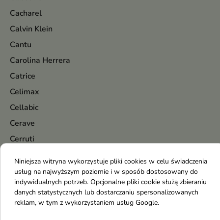
Cacharel
Calvin Klein
Cantu
Carolina Herrera
Catrice
Celimax
Cellabic
Cerave
Cerruti
Chanel
Niniejsza witryna wykorzystuje pliki cookies w celu świadczenia
Chatler
usług na najwyższym poziomie i w sposób dostosowany do
indywidualnych potrzeb. Opcjonalne pliki cookie służą zbieraniu
Chlapu Chlap
danych statystycznych lub dostarczaniu spersonalizowanych
Chloe
reklam, w tym z wykorzystaniem usług Google.
Chopard