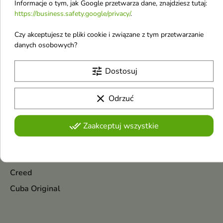
Informacje o tym, jak Google przetwarza dane, znajdziesz tutaj:
Christian Laurent
https://business.safety.google/privacy/
.
Christopher Dark
Czy akceptujesz te pliki cookie i związane z tym przetwarzanie
Claresa
danych osobowych?
Cleanic
tune
Dostosuj
Clinique
Coach
clear
Odrzuć
Colorwin
Compeed
done_all
Zaakceptuj wszystkie
Cosrx
Coty
Creed
Cuba Original