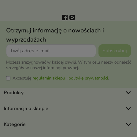
Otrzymuj informację o nowościach i
wyprzedażach
Możesz zrezygnować w każdej chwili. W tym celu należy odnaleźć
szczegóły w naszej informacji prawnej.
Akceptuję
regulamin sklepu
i
politykę prywatności
.
keyboard_arrow_down
Produkty
keyboard_arrow_down
Informacja o sklepie
keyboard_arrow_down
Kategorie