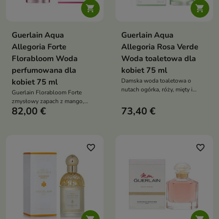


Guerlain Aqua
Guerlain Aqua
Allegoria Forte
Allegoria Rosa Verde
Florabloom Woda
Woda toaletowa dla
perfumowana dla
kobiet 75 ml
kobiet 75 ml
Damska woda toaletowa o
nutach ogórka, róży, mięty i
Guerlain Florabloom Forte
piżma. Świeży, cytrusowo-
zmysłowy zapach z mango,
zielony zapach z wodnym
82,00 €
73,40 €
tuberozą i kokosem
akcentem, w ekologicznym
opakowaniu do ponownego
napełniania
favorite_border
favorite_border