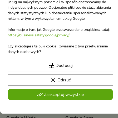
usług na najwyższym poziomie i w sposób dostosowany do
indywidualnych potrzeb. Opcjonalne pliki cookie służą zbieraniu
Guerlain Woda
Guerlain Woda
danych statystycznych lub dostarczaniu spersonalizowanych
perfumowana dla
perfumowana dla
reklam, w tym z wykorzystaniem usług Google.
kobiet Mon Sparkling
kobiet La Petite Robe
Bouquet 100 ml
Noire 50 ml
Informacje o tym, jak Google przetwarza dane, znajdziesz tutaj:
https://business.safety.google/privacy/
.
Guerlain Woda perfumowana
Guerlain Woda perfumowana
dla kobiet Mon Sparkling
dla kobiet La Petite Robe Noire
94,60 €
74,60 €
Bouquet 100 ml
50 ml
Czy akceptujesz te pliki cookie i związane z tym przetwarzanie
danych osobowych?
Obecnie brak na stanie
favorite_border
favorite_border
tune
Dostosuj
clear
Odrzuć
done_all
Zaakceptuj wszystkie
