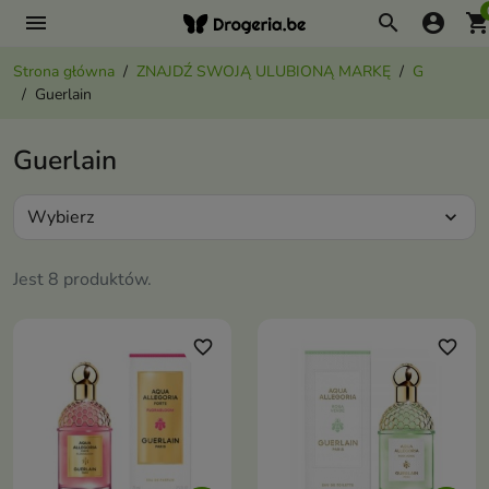
menu
search
account_circle
shopping_ca
Strona główna
ZNAJDŹ SWOJĄ ULUBIONĄ MARKĘ
G
Guerlain
Guerlain
Wybierz
expand_more
Jest 8 produktów.
favorite_border
favorite_border