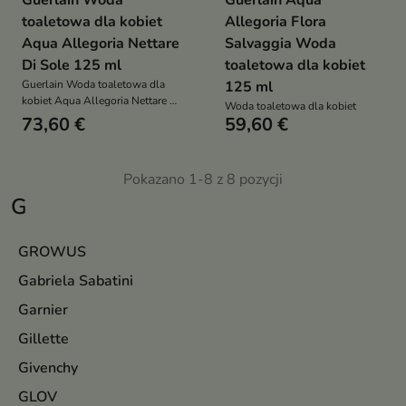
Guerlain Woda
Guerlain Aqua
toaletowa dla kobiet
Allegoria Flora
Aqua Allegoria Nettare
Salvaggia Woda
Di Sole 125 ml
toaletowa dla kobiet
Guerlain Woda toaletowa dla
125 ml
kobiet Aqua Allegoria Nettare Di
Woda toaletowa dla kobiet
Sole 125 ml
73,60 €
59,60 €
Pokazano 1-8 z 8 pozycji
G
GROWUS
Gabriela Sabatini
Garnier
Gillette
Givenchy
GLOV