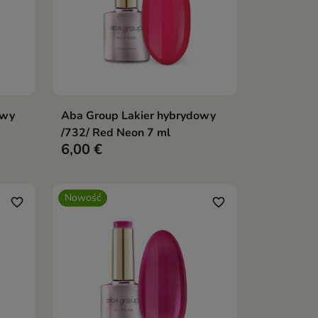
owy
Aba Group Lakier hybrydowy
ka
Dodaj do koszyka

/732/ Red Neon 7 ml
6,00 €
Nowość
favorite_border
favorite_border