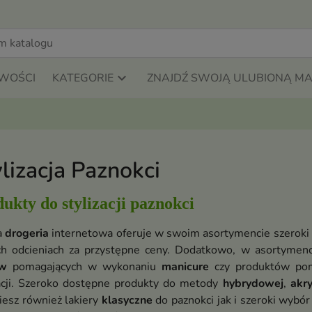
WOŚCI
KATEGORIE
ZNAJDŹ SWOJĄ ULUBIONĄ M
lizacja Paznokci
ukty do stylizacji paznokci
a
drogeria
internetowa oferuje w swoim asortymencie szeroki 
ch odcieniach za przystępne ceny. Dodatkowo, w asortymenc
ów
pomagających w wykonaniu
manicure
czy produktów pom
zacji. Szeroko dostępne produkty do metody
hybrydowej
,
akr
iesz również lakiery
klasyczne
do paznokci jak i szeroki wybó