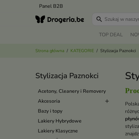
Panel B2B
search
TOP DEAL
NO
Strona główna
KATEGORIE
Stylizacja Paznokci
Sty
Stylizacja Paznokci
Prod
Acetony, Cleanery i Removery
Akcesoria
Polsk
Bazy i topy
różny
płyn
Lakiery Hybrydowe
styli
Lakiery Klasyczne
znajdz