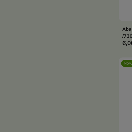
Aba
/730
6,0
Now