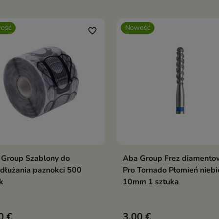
ość
Nowość
favorite_border
 Group Szablony do
Aba Group Frez diamento
Dodaj do koszyka
Dodaj do koszy


dłużania paznokci 500
Pro Tornado Płomień niebi
k
10mm 1 sztuka
0 €
3,00 €