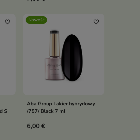
Nowość
favorite_border
favorite_border
Aba Group Lakier hybrydowy
ka
Dodaj do koszyka

d S
/757/ Black 7 ml
6,00 €