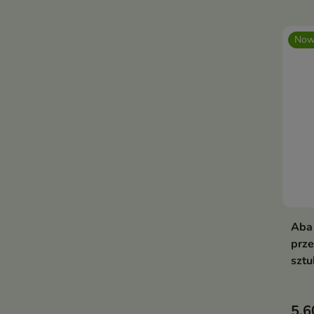
Now
Aba
prze
sztu
5,6