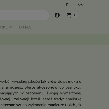
account_circle
shopping_cart
0
ARKĘ
O NAS
wybór wysokiej jakości
lakierów
do paznokci o
ie znajdziesz ofertę
akcesoriów
do paznokci,
agających w ozdobieniu Twojej wymarzonej
ylowej
i
żelowej
! Jeżeli jesteś tradycjonalistką
r
akcesoriów
do wykonania
manicure
takich jak