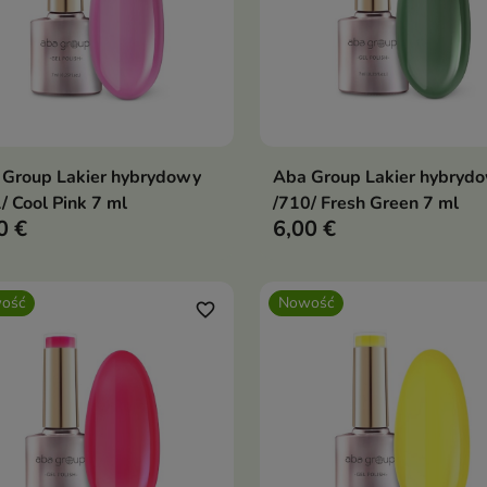
 Group Lakier hybrydowy
Aba Group Lakier hybryd
Dodaj do koszyka
Dodaj do koszy


/ Cool Pink 7 ml
/710/ Fresh Green 7 ml
0 €
6,00 €
ość
Nowość
favorite_border