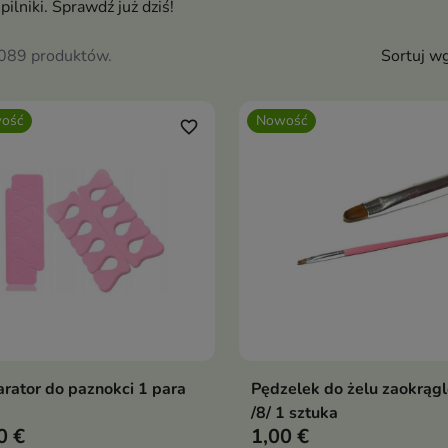
i pilniki. Sprawdź już dziś!
1089 produktów.
Sortuj wg
ość
Nowość
favorite_border
rator do paznokci 1 para
Pędzelek do żelu zaokrąg
Dodaj do koszyka
Dodaj do koszy


/8/ 1 sztuka
0 €
1,00 €