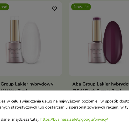
ość
Nowość
favorite_border
 Group Lakier hybrydowy
Aba Group Lakier hybryd
Dodaj do koszyka
Dodaj do koszy


/ White 7 ml
/754/ Dark Purple 7 ml
0 €
6,00 €
ookies w celu świadczenia usług na najwyższym poziomie i w sposób dos
u danych statystycznych lub dostarczaniu spersonalizowanych reklam, w 
ość
Nowość
favorite_border
dane, znajdziesz tutaj:
https://business.safety.google/privacy/
.