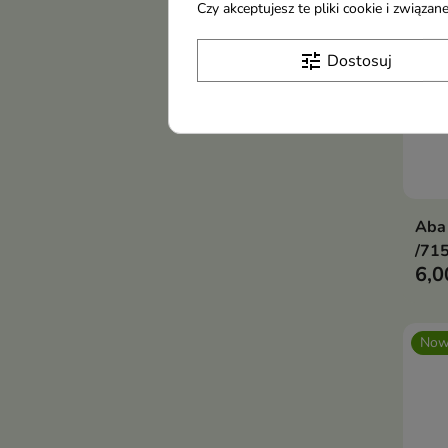
Czy akceptujesz te pliki cookie i związ
tune
Dostosuj
Aba
/715
6,0
Now