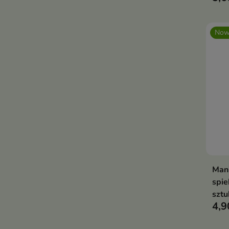
Now
Mani
spie
sztu
4,9