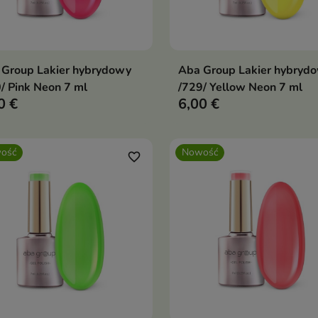
 Group Lakier hybrydowy
Aba Group Lakier hybryd
Dodaj do koszyka
Dodaj do koszy


/ Pink Neon 7 ml
/729/ Yellow Neon 7 ml
0 €
6,00 €
ość
Nowość
favorite_border