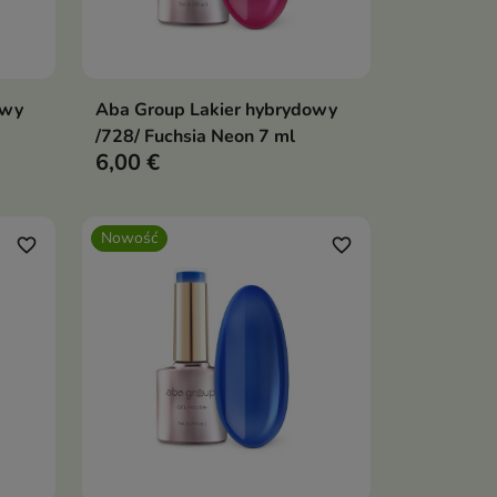
owy
Aba Group Lakier hybrydowy
ka
Dodaj do koszyka

/728/ Fuchsia Neon 7 ml
6,00 €
Nowość
favorite_border
favorite_border