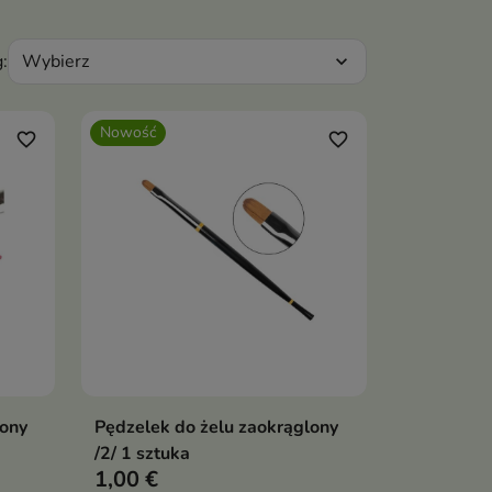
Wybierz
:
expand_more
Nowość
favorite_border
favorite_border
lony
Pędzelek do żelu zaokrąglony
ka
Dodaj do koszyka

/2/ 1 sztuka
1,00 €