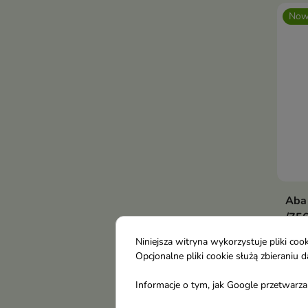
Now
Aba
/756
6,0
Niniejsza witryna wykorzystuje pliki c
Opcjonalne pliki cookie służą zbierani
Now
Informacje o tym, jak Google przetwarza 