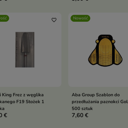
ość
Nowość
favorite_border
 King Frez z węglika
Aba Group Szablon do
Dodaj do koszyka
Dodaj do koszy


kanego F19 Stożek 1
przedłużania paznokci Gol
ka
500 sztuk
0 €
7,60 €