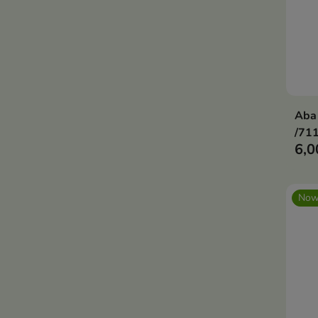
Aba
/711
6,0
Now