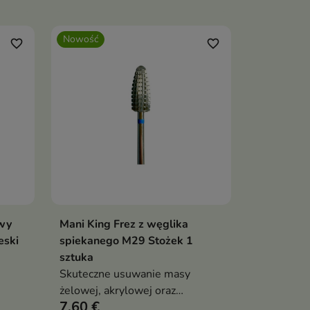
Nowość
favorite_border
favorite_border
wy
Mani King Frez z węglika
ka
Dodaj do koszyka

eski
spiekanego M29 Stożek 1
sztuka
Skuteczne usuwanie masy
żelowej, akrylowej oraz
7,60 €
hybrydowej.