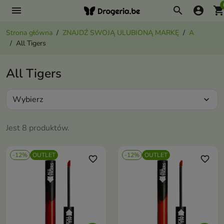
menu
search
account_circle
shopping_ca
Strona główna
ZNAJDŹ SWOJĄ ULUBIONĄ MARKĘ
A
All Tigers
All Tigers
Wybierz
expand_more
Jest 8 produktów.
-12%
OUTLET
-12%
OUTLET
favorite_border
favorite_border