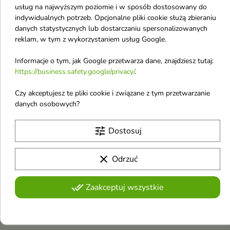
Steal The Show 8 ml
Respect 8 ml
usług na najwyższym poziomie i w sposób dostosowany do
Zapewnia intensywny kolor i
Zapewnia intensywny kolor i
indywidualnych potrzeb. Opcjonalne pliki cookie służą zbieraniu
długotrwałe nawilżenie
długotrwałe nawilżenie
danych statystycznych lub dostarczaniu spersonalizowanych
6,07 €
6,07 €
6,90 €
6,90 €
reklam, w tym z wykorzystaniem usług Google.
Informacje o tym, jak Google przetwarza dane, znajdziesz tutaj:
Pokazano 1-8 z 8 pozycji
https://business.safety.google/privacy/
.
A
Czy akceptujesz te pliki cookie i związane z tym przetwarzanie
danych osobowych?
Aba Group
Aloesove
tune
Dostosuj
Apothe
Amouage
clear
Odrzuć
Auraa Desire
done_all
Zaakceptuj wszystkie
AA
AA Wings of Color
Abercrombie & Fitch