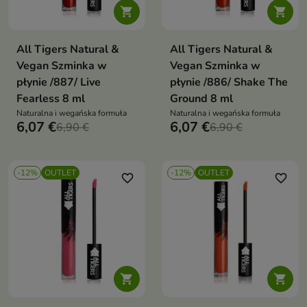


All Tigers Natural &
All Tigers Natural &
Vegan Szminka w
Vegan Szminka w
płynie /887/ Live
płynie /886/ Shake The
Fearless 8 ml
Ground 8 ml
Naturalna i wegańska formuła
Naturalna i wegańska formuła
6,07 €
6,07 €
6,90 €
6,90 €
-12%
OUTLET
-12%
OUTLET
favorite_border
favorite_border

