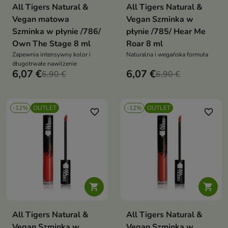
All Tigers Natural &
All Tigers Natural &
Vegan matowa
Vegan Szminka w
Szminka w płynie /786/
płynie /785/ Hear Me
Own The Stage 8 ml
Roar 8 ml
Zapewnia intensywny kolor i
Naturalna i wegańska formuła
długotrwałe nawilżenie
6,07 €
6,07 €
6,90 €
6,90 €
-12%
OUTLET
-12%
OUTLET
favorite_border
favorite_border


All Tigers Natural &
All Tigers Natural &
Vegan Szminka w
Vegan Szminka w