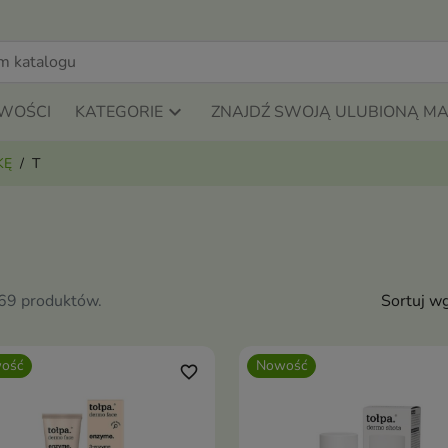
WOŚCI
KATEGORIE
ZNAJDŹ SWOJĄ ULUBIONĄ M
KĘ
T
369 produktów.
Sortuj wg
ość
Nowość
favorite_border