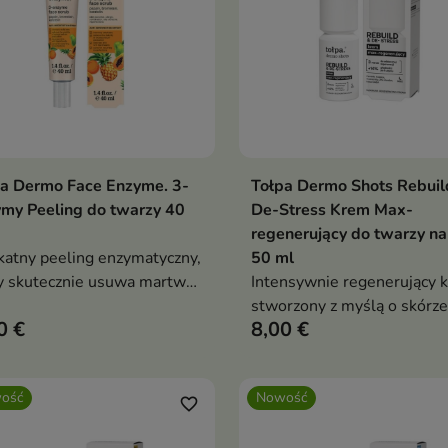
a Dermo Face Enzyme. 3-
Tołpa Dermo Shots Rebuil
Dodaj do koszyka
Dodaj do koszy


my Peeling do twarzy 40
De-Stress Krem Max-
regenerujący do twarzy na
katny peeling enzymatyczny,
50 ml
y skutecznie usuwa martwe
Intensywnie regenerujący 
rki naskórka bez
stworzony z myślą o skórze
0 €
8,00 €
eczności pocierania skóry.
zmęczonej, przesuszonej i
narażonej na codzienny str
ość
Nowość
favorite_border