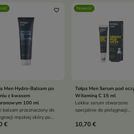
ość
Nowość
favorite_border
pa Men Hydro-Balsam po
Tołpa Men Serum pod oczy
Dodaj do koszyka
Dodaj do koszy


eniu z kwasem
Witaminą C 15 ml
luronowym 100 ml
Lekkie serum stworzone
i balsam przeznaczony do
specjalnie do pielęgnacji
ęgnacji męskiej skóry po
delikatnej skóry wokół oczu
0 €
10,70 €
niu.