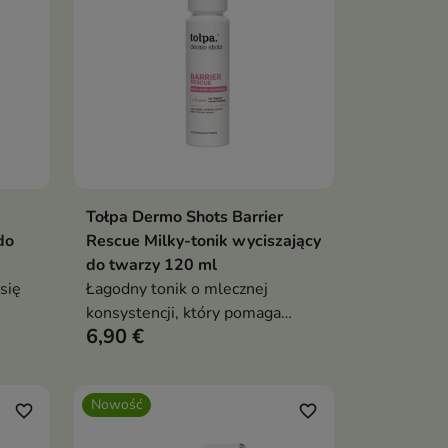
Tołpa Dermo Shots Barrier
ka
Dodaj do koszyka

do
Rescue Milky-tonik wyciszający
do twarzy 120 ml
się
Łagodny tonik o mlecznej
konsystencji, który pomaga
6,90 €
przywrócić skórze komfort i
równowagę po oczyszczaniu.
Nowość
favorite_border
favorite_border