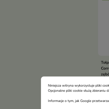
Tołp
Corr
zęb
75 
Spec
Niniejsza witryna wykorzystuje pliki c
Opcjonalne pliki cookie służą zbierani
neut
5,5
na p
Informacje o tym, jak Google przetwarza 