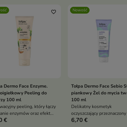
ość
Nowość
favorite_border
pa Dermo Face Enzyme.
Tołpa Dermo Face Sebio St
Dodaj do koszyka
Dodaj do koszy


oigiełkowy Peeling do
piankowy Żel do mycia tw
rzy 100 ml
100 ml
wacyjny peeling, który łączy
Delikatny kosmetyk
łanie enzymów oraz efekt
oczyszczający przeznaczony
0 €
6,70 €
oigiełek, aby skutecznie
codziennej pielęgnacji cery
adzić skórę i poprawić jej
tłustej, mieszanej i skłonne