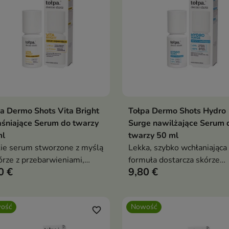
a Dermo Shots Vita Bright
Tołpa Dermo Shots Hydro
Dodaj do koszyka
Dodaj do koszy


aśniające Serum do twarzy
Surge nawilżające Serum 
ml
twarzy 50 ml
ie serum stworzone z myślą
Lekka, szybko wchłaniająca 
órze z przebarwieniami,
formuła dostarcza skórze
0 €
9,80 €
ównym kolorytem i
składników nawilżających.
kami zmęczenia.
ość
Nowość
favorite_border