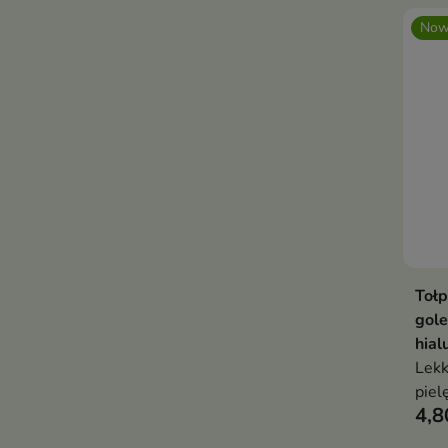
Now
Toł
gol
hia
Lekk
piel
4,8
gole