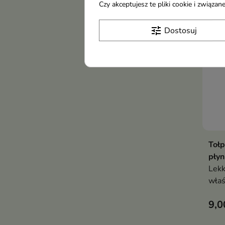
Czy akceptujesz te pliki cookie i związ
Now
tune
Dostosuj
Tołp
pły
Lekk
właś
krem
9,0