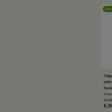
Now
Toł
mikr
twa
Inno
dzia
6,9
mikr
wygł