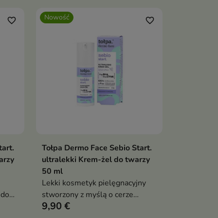
Nowość
favorite_border
favorite_border
art.
Tołpa Dermo Face Sebio Start.
ka
Dodaj do koszyka

arzy
ultralekki Krem-żel do twarzy
50 ml
Lekki kosmetyk pielęgnacyjny
 do
stworzony z myślą o cerze
9,90 €
tłustej, mieszanej i skłonnej do
j do
niedoskonałości.