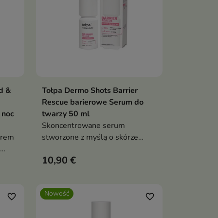
d &
Tołpa Dermo Shots Barrier
ka
Dodaj do koszyka

Rescue barierowe Serum do
 noc
twarzy 50 ml
Skoncentrowane serum
krem
stworzone z myślą o skórze
wrażliwej, przesuszonej i z
10,90 €
osłabioną barierą hydrolipidową.
es
Nowość
favorite_border
favorite_border