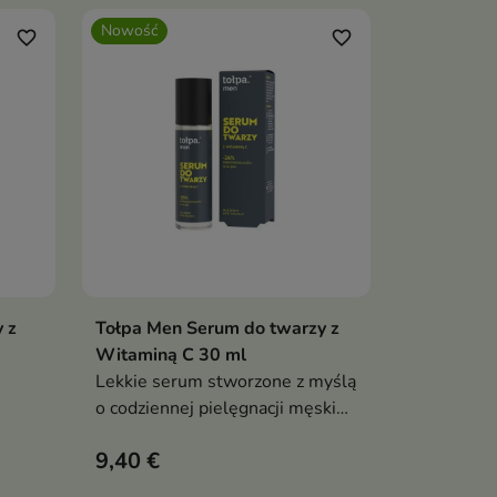
do podrażnień.
Nowość
favorite_border
favorite_border
 z
Tołpa Men Serum do twarzy z
ka
Dodaj do koszyka

Witaminą C 30 ml
Lekkie serum stworzone z myślą
o codziennej pielęgnacji męskiej
.
skóry.
9,40 €