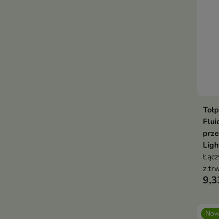
Tołp
Flui
prz
Ligh
Łącz
z tr
9,3
mask
zacz
nied
Now