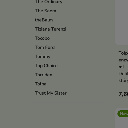
The Ordinary
The Saem
theBalm
Tiziana Terenzi
Tocobo
Tom Ford
Tołp
Tommy
enzy
Top Choice
ml
Deli
Torriden
któr
Tołpa
komó
Trust My Sister
7,6
koni
Now