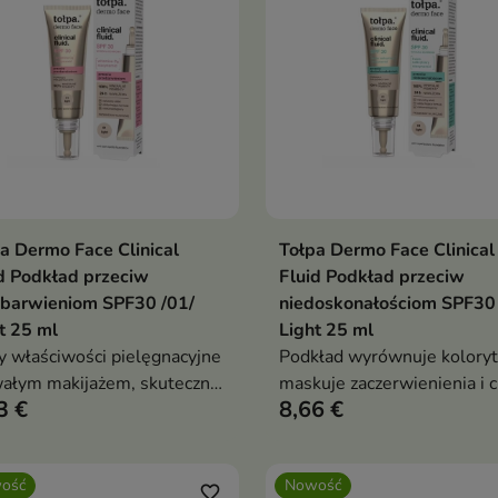
a Dermo Face Clinical
Tołpa Dermo Face Clinical
Dodaj do koszyka
Dodaj do koszy


d Podkład przeciw
Fluid Podkład przeciw
ebarwieniom SPF30 /01/
niedoskonałościom SPF30 
t 25 ml
Light 25 ml
y właściwości pielęgnacyjne
Podkład wyrównuje koloryt
wałym makijażem, skutecznie
maskuje zaczerwienienia i c
3 €
8,66 €
ując plamy pigmentacyjne,
skórę przed promieniowan
erwienienia i drobne
UV
oskonałości
ość
Nowość
favorite_border