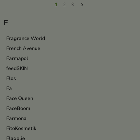
1
2
3

F
Fragrance World
French Avenue
Farmapol
feedSKIN
Flos
Fa
Face Queen
FaceBoom
Farmona
FitoKosmetik
Flagolie