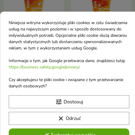
Niniejsza witryna wykorzystuje pliki cookies w celu świadczenia
usług na najwyższym poziomie i w sposób dostosowany do
indywidualnych potrzeb. Opcjonalne pliki cookie służą zbieraniu


danych statystycznych lub dostarczaniu spersonalizowanych
reklam, w tym z wykorzystaniem usług Google.
Farmona Sun Oil Free
Farmona Sun Krem do
Informacje o tym, jak Google przetwarza dane, znajdziesz tutaj:
Krem do twarzy SPF50
twarzy z olejem
https://business.safety.google/privacy/
.
50 ml
makadamia SPF50 50
Krem do twarzy SPF50
ml
Czy akceptujesz te pliki cookie i związane z tym przetwarzanie
danych osobowych?
Krem do twarzy z filtrem SPF 50
6,36 €
6,36 €
7,66 €
7,66 €
tune
Dostosuj
favorite_border
favorite_border
clear
Odrzuć