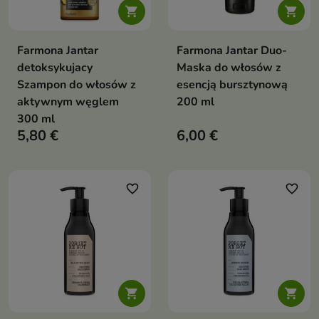


Farmona Jantar
Farmona Jantar Duo-
detoksykujacy
Maska do włosów z
Szampon do włosów z
esencją bursztynową
aktywnym węglem
200 ml
300 ml
5,80 €
6,00 €
favorite_border
favorite_border

