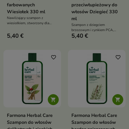
farbowanych
przeciwłupieżowy do
Wiesiołek 330 ml
włosów Dziegieć 330
Nawilżający szampon z
ml
wiesiołkiem, stworzony dla
Szampon z dziegciem
włosów farbowanych — chroni
brzozowym i cynkiem PCA,
kolor, wygładza włosy i
5,40 €
5,40 €
który skutecznie redukuje łupież,
przywraca im intensywny,
koi skórę głowy i przywraca jej
zdrowy blask
naturalną równowagę
favorite_border
favorite_border


Farmona Herbal Care
Farmona Herbal Care
Szampon do włosów
Szampon do włosów