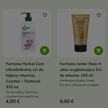
wspiera mikroflorę naturalne pH
bławatek zielona herbata
bez mydła i barwników
alantoina 94 procent składników
codzienne stosowanie
naturalnych codzienne
stosowanie
favorite_border
favorite_border


Farmona Herbal Care
Farmona Jantar Style It
Ultradelikatny żel do
ultra-wygładzający Żel
higieny intymnej
do włosów 150 ml
Czystek + Pantenol
Perfekcyjnie gładka, trwała
fryzura o naturalnym wyglądzie i
330 ml
zdrowym połysku – bez
Żel do higieny intymnej z
puszenia, sklejania czy
czystkiem bezzapachowy
obciążenia
4,90 €
6,00 €
łagodny 94 procent naturalnych
składników wspiera prawidłowe