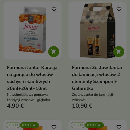
favorite_border
favorite_border


Farmona Jantar Kuracja
Farmona Zestaw Jantar
na gorąco do włosów
do laminacji włosów 2
suchych i łamliwych
elementy Szampon +
20ml+20ml+10ml
Galaretka
Natychmiastowa poprawa
Zestaw Jantar do laminacji
kondycji włosów – głęboko
włosów
4,90 €
10,90 €
odżywione, wygładzone i pełne
życia pasma już po pierwszej
aplikacji
-1,30 €
TOPDEAL
-1,30 €
TOPDEAL
favorite_border
favorite_border