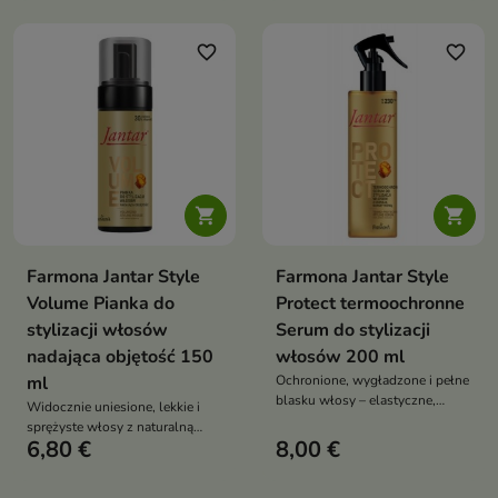
pH koi podrażnienia pantenol i
alantoina codzienne stosowanie
favorite_border
favorite_border


Farmona Jantar Style
Farmona Jantar Style
Volume Pianka do
Protect termoochronne
stylizacji włosów
Serum do stylizacji
nadająca objętość 150
włosów 200 ml
ml
Ochronione, wygładzone i pełne
blasku włosy – elastyczne,
Widocznie uniesione, lekkie i
sprężyste i odporne na działanie
sprężyste włosy z naturalną
wysokich temperatur
6,80 €
8,00 €
objętością i zdrowym wyglądem
– aż do 12 godzin po aplikacji