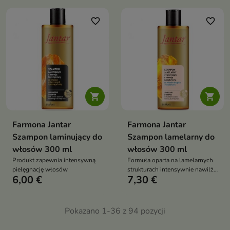
favorite_border
favorite_border


Farmona Jantar
Farmona Jantar
Szampon laminujący do
Szampon lamelarny do
włosów 300 ml
włosów 300 ml
Produkt zapewnia intensywną
Formuła oparta na lamelarnych
pielęgnację włosów
strukturach intensywnie nawilża
6,00 €
7,30 €
i regeneruje włosy
Pokazano 1-36 z 94 pozycji