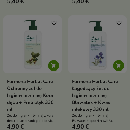
5,40 €
5,40 €
cynkiem PCA, który odświeża
keratyną i inuliną, który
skórę głowy i pozostawia włosy
odświeża skórę głowy i
lekkie, miękkie i pełne
wzmacnia włosy od nasady po
naturalnego blasku
końce
favorite_border
favorite_border


Farmona Herbal Care
Farmona Herbal Care
Ochronny żel do
Łagodzący żel do
higieny intymnej Kora
higieny intymnej
dębu + Prebiotyk 330
Bławatek + Kwas
ml
mlekowy 330 ml
Żel do higieny intymnej z korą
Żel do higieny intymnej
dębu i macierzanką prebiotyk
Bławatek łagodzi nawilża
4,90 €
4,90 €
alantoina łagodzi odświeża
wspiera prawidłowe pH