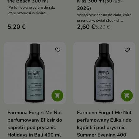
the Beach 300 ml
Kiss 300 ml(30-09-
Perfumowane serum do rąk,
2026)
które przenosi w świat
Wyjątkowe serum do ciała, które
świeżych, orzeźwiających nut
przenosi w świat słodkich
zapachowych, przywołując
5,20 €
2,60 €
romantycznych nut
5,20 €
wspomnienia spacerów po plaży
zapachowych
i chwil relaksu
favorite_border
favorite_border


Farmona Forget Me Not
Farmona Forget Me Not
perfumowany Eliksir do
perfumowany Eliksir do
kąpieli i pod prysznic
kąpieli i pod prysznic
Holidays in Bali 400 ml
Summer Evening 400