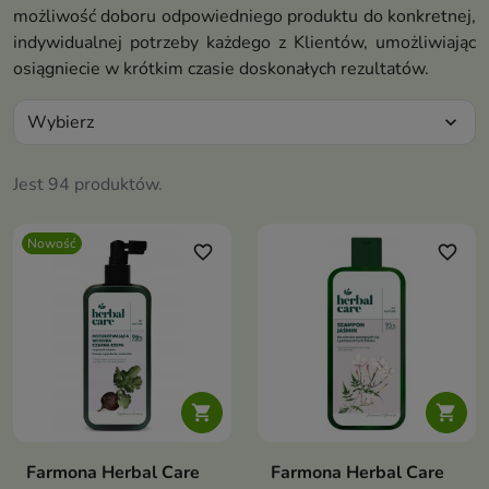
możliwość doboru odpowiedniego produktu do konkretnej,
indywidualnej potrzeby każdego z Klientów, umożliwiając
osiągniecie w krótkim czasie doskonałych rezultatów.
Wybierz
expand_more
Jest 94 produktów.
Nowość
favorite_border
favorite_border


Farmona Herbal Care
Farmona Herbal Care