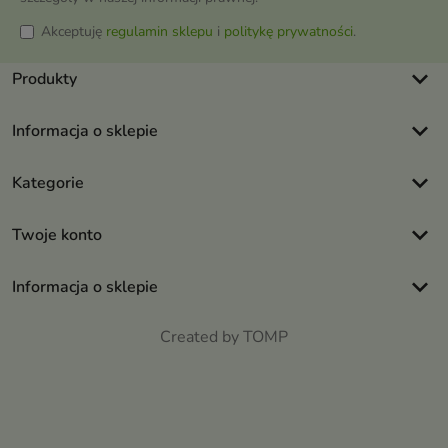
Akceptuję
regulamin sklepu
i
politykę prywatności
.
keyboard_arrow_down
Produkty
keyboard_arrow_down
Informacja o sklepie
keyboard_arrow_down
Kategorie
keyboard_arrow_down
Twoje konto
keyboard_arrow_down
Informacja o sklepie
Created by TOMP