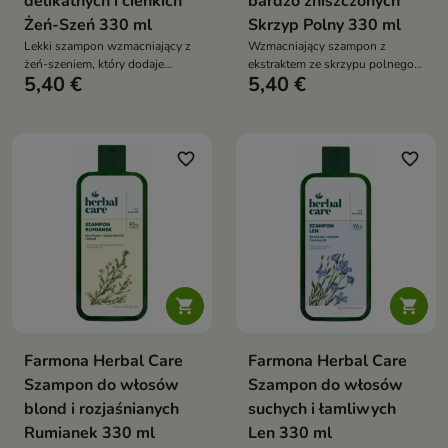
delikatnych i cienkich
bardzo zniszczonych
Żeń-Szeń 330 ml
Skrzyp Polny 330 ml
Lekki szampon wzmacniający z
Wzmacniający szampon z
żeń-szeniem, który dodaje
ekstraktem ze skrzypu polnego,
5,40 €
5,40 €
cienkim włosom sprężystości,
który regeneruje włosy suche,
objętości i naturalnego połysku,
szorstkie i osłabione,
bez obciążania
pozostawiając je gładkie,
sprężyste i odżywione
favorite_border
favorite_border


Farmona Herbal Care
Farmona Herbal Care
Szampon do włosów
Szampon do włosów
blond i rozjaśnianych
suchych i łamliwych
Rumianek 330 ml
Len 330 ml