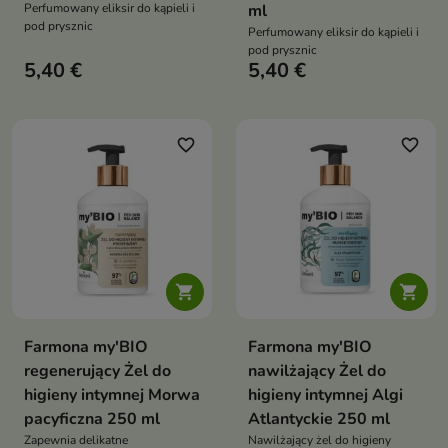
Perfumowany eliksir do kąpieli i
ml
pod prysznic
Perfumowany eliksir do kąpieli i
pod prysznic
5,40 €
5,40 €
favorite_border
favorite_border


Farmona my'BIO
Farmona my'BIO
regenerujący Żel do
nawilżający Żel do
higieny intymnej Morwa
higieny intymnej Algi
pacyficzna 250 ml
Atlantyckie 250 ml
Zapewnia delikatne
Nawilżający żel do higieny