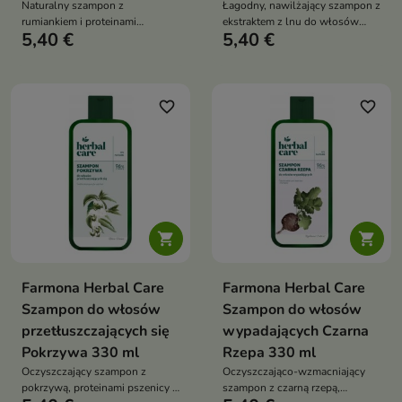
Naturalny szampon z
Łagodny, nawilżający szampon z
rumiankiem i proteinami
ekstraktem z lnu do włosów
5,40 €
5,40 €
pszenicy, który podkreśla kolor
suchych i łamliwych —
blond, regeneruje włosy i nadaje
przywraca miękkość,
im miękkość oraz jedwabisty
elastyczność i odporność na
blask
uszkodzenia
favorite_border
favorite_border


Farmona Herbal Care
Farmona Herbal Care
Szampon do włosów
Szampon do włosów
przetłuszczających się
wypadających Czarna
Pokrzywa 330 ml
Rzepa 330 ml
Oczyszczający szampon z
Oczyszczająco-wzmacniający
pokrzywą, proteinami pszenicy i
szampon z czarną rzepą,