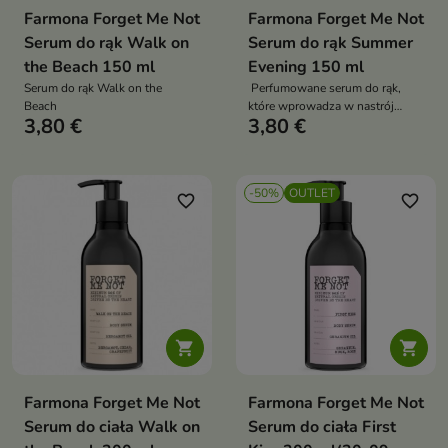
Farmona Forget Me Not
Farmona Forget Me Not
Serum do rąk Walk on
Serum do rąk Summer
the Beach 150 ml
Evening 150 ml
Serum do rąk Walk on the
Perfumowane serum do rąk,
Beach
które wprowadza w nastrój
3,80 €
3,80 €
letnich wieczorów, pełnych
beztroskiej radości i pięknych
wspomnień
-50%
OUTLET
favorite_border
favorite_border


Farmona Forget Me Not
Farmona Forget Me Not
Serum do ciała Walk on
Serum do ciała First