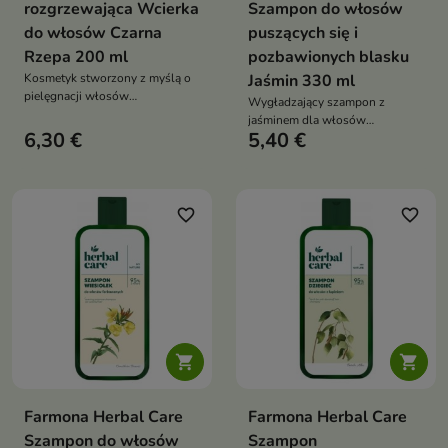
rozgrzewająca Wcierka
Szampon do włosów
do włosów Czarna
puszących się i
Rzepa 200 ml
pozbawionych blasku
Kosmetyk stworzony z myślą o
Jaśmin 330 ml
pielęgnacji włosów
Wygładzający szampon z
osłabionych, cienkich i
jaśminem dla włosów
skłonnych do nadmiernego
6,30 €
5,40 €
puszących się i matowych —
wypadania.
nadaje im miękkość, blask i
lekkość bez obciążania
favorite_border
favorite_border


Farmona Herbal Care
Farmona Herbal Care
Szampon do włosów
Szampon