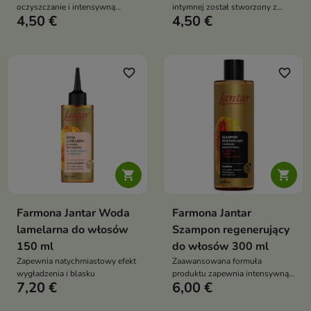
oczyszczanie i intensywną
intymnej został stworzony z
4,50 €
4,50 €
regenerację okolic intymnych
myślą o codziennej pielęgnacji,
zapewniając delikatne
oczyszczanie i skuteczną
pielęgnację okolic intymnych
favorite_border
favorite_border


Farmona Jantar Woda
Farmona Jantar
lamelarna do włosów
Szampon regenerujący
150 ml
do włosów 300 ml
Zapewnia natychmiastowy efekt
Zaawansowana formuła
wygładzenia i blasku
produktu zapewnia intensywną
7,20 €
6,00 €
regenerację i nawilżenie włosów