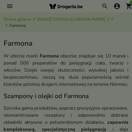
menu
search
account_circle
shopping_ca
Strona główna
ZNAJDŹ SWOJĄ ULUBIONĄ MARKĘ
F
Farmona
Farmona
W ofercie marki
Farmona
obecnie znajduje się 10 marek i
ponad 500 preparatów do pielęgnacji ciała, twarzy i
włosów. Dzięki swojej skuteczności, wysokiej jakości i
bezpieczeństwu, cieszą się duża popularnością wśród
klientów polskiej drogerii internetowej na terenie Niemiec.
Szampony i olejki od Farmona
Szeroka gama produktów, poprzez precyzyjnie opracowane,
skoncentrowane receptury i odpowiednio dobrane
składniki aktywne o potwierdzonym działaniu,
zapewnia
kompleksową, specjalistyczną pielęgnację
i daje