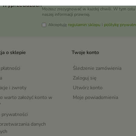
wyprzedażach
Możesz zrezygnować w każdej chwili. W tym celu 
naszej informacji prawnej.
Akceptuję
regulamin sklepu
i
politykę prywatn
ja o sklepie
Twoje konto
płatności
Śledzenie zamówienia
a
Zaloguj się
cje i zwroty
Utwórz konto
o warto założyć konto w
Moje powiadomienia
?
a prywatności
przetwarzania danych
ych