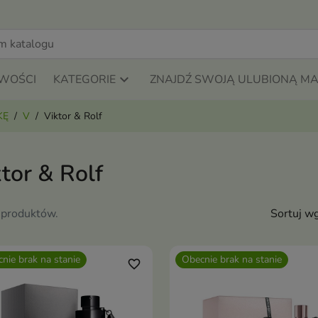
WOŚCI
KATEGORIE
ZNAJDŹ SWOJĄ ULUBIONĄ M
KĘ
V
Viktor & Rolf
tor & Rolf
 produktów.
Sortuj wg
nie brak na stanie
Obecnie brak na stanie
favorite_border