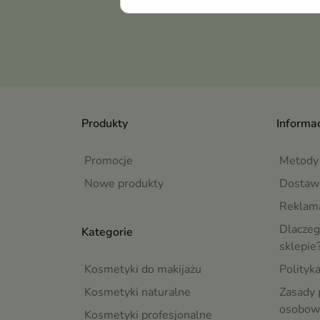
Produkty
Informac
Promocje
Metody 
Nowe produkty
Dostaw
Reklama
Dlaczeg
Kategorie
sklepie
Kosmetyki do makijażu
Polityk
Kosmetyki naturalne
Zasady 
osobow
Kosmetyki profesjonalne