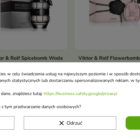
tor & Rolf Spicebomb Woda
Viktor & Rolf Flowerbomb
Pokaż szczegóły
Pokaż szczegóły
fumowana dla mężczyzn 90
Woda perfumowana dla k
100 ml
ookies w celu świadczenia usług na najwyższym poziomie i w sposób dos
00 €
82,00 €
u danych statystycznych lub dostarczaniu spersonalizowanych reklam, w 
dane, znajdziesz tutaj:
https://business.safety.google/privacy/
.
no 1-2 z 2 pozycji
ane z tym przetwarzanie danych osobowych?
clear
Odrzuć
 o nowościach i