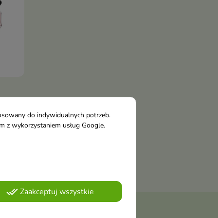
obiet
tosowany do indywidualnych potrzeb.
tym z wykorzystaniem usług Google.
done_all
Zaakceptuj wszystkie