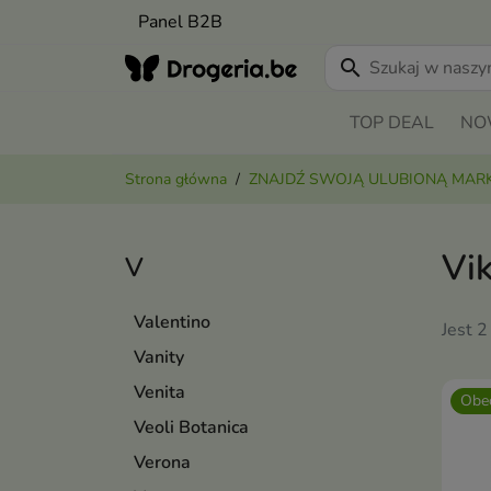
Panel B2B
search
TOP DEAL
NO
Strona główna
ZNAJDŹ SWOJĄ ULUBIONĄ MAR
Vik
V
Valentino
Jest 2
Vanity
Venita
Obec
Veoli Botanica
Verona