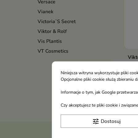
Versace
Vianek
Victoria`S Secret
Viktor & Rolf
Vis Plantis
VT Cosmetics
Vik
per
ml
Niniejsza witryna wykorzystuje pliki c
72,
Opcjonalne pliki cookie służą zbierani
Informacje o tym, jak Google przetwarza 
Pokaza
Czy akceptujesz te pliki cookie i związ
tune
Dostosuj
Otrzymuj informację