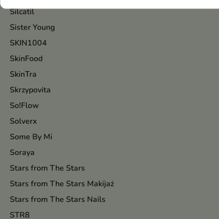
Silcatil
Sister Young
SKIN1004
SkinFood
SkinTra
Skrzypovita
So!Flow
Solverx
Some By Mi
Soraya
Stars from The Stars
Stars from The Stars Makijaż
Stars from The Stars Nails
STR8