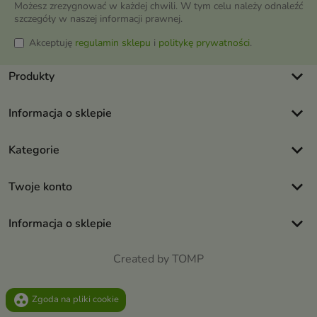
Możesz zrezygnować w każdej chwili. W tym celu należy odnaleźć
szczegóły w naszej informacji prawnej.
Akceptuję
regulamin sklepu
i
politykę prywatności
.
keyboard_arrow_down
Produkty
keyboard_arrow_down
Informacja o sklepie
keyboard_arrow_down
Kategorie
keyboard_arrow_down
Twoje konto
keyboard_arrow_down
Informacja o sklepie
Created by TOMP
group_work
Zgoda na pliki cookie