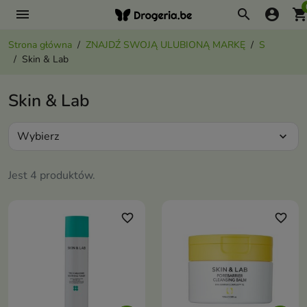
menu
search
account_circle
shopping_ca
Strona główna
ZNAJDŹ SWOJĄ ULUBIONĄ MARKĘ
S
Skin & Lab
Skin & Lab
Wybierz
expand_more
Jest 4 produktów.
favorite_border
favorite_border