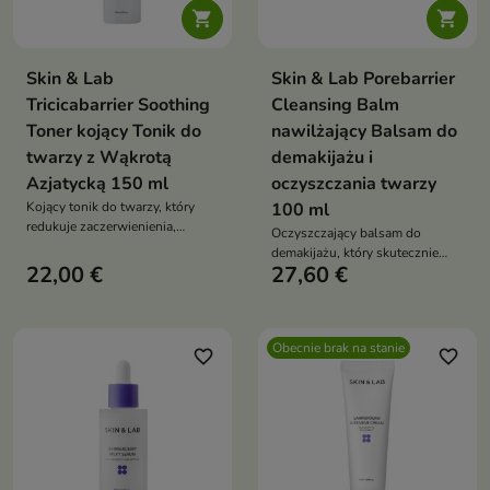


Skin & Lab
Skin & Lab Porebarrier
Tricicabarrier Soothing
Cleansing Balm
Toner kojący Tonik do
nawilżający Balsam do
twarzy z Wąkrotą
demakijażu i
Azjatycką 150 ml
oczyszczania twarzy
Kojący tonik do twarzy, który
100 ml
redukuje zaczerwienienia,
Oczyszczający balsam do
łagodzi podrażnienia i wspiera
demakijażu, który skutecznie
regenerację skóry
22,00 €
27,60 €
usuwa makijaż, odblokowuje
pory i pozostawia skórę gładką
oraz świeżą
Obecnie brak na stanie
favorite_border
favorite_border