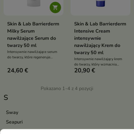

Skin & Lab Barrierderm
Skin & Lab Barrierderm
Milky Serum
Intensive Cream
nawilżające Serum do
intensywnie
twarzy 50 ml
nawilżający Krem do
Intensywnie nawilżające serum
twarzy 50 ml
do twarzy, które regeneruje
Intensywnie nawilżający krem
skórę, wzmacnia jej barierę
do twarzy, który wzmacnia
ochronną i przywraca jej
24,60 €
20,90 €
barierę hydrolipidową i
miękkość oraz komfort
przywraca skórze miękkość oraz
komfort
Pokazano 1-4 z 4 pozycji
S
Sway
Seapuri
Skin & Lab