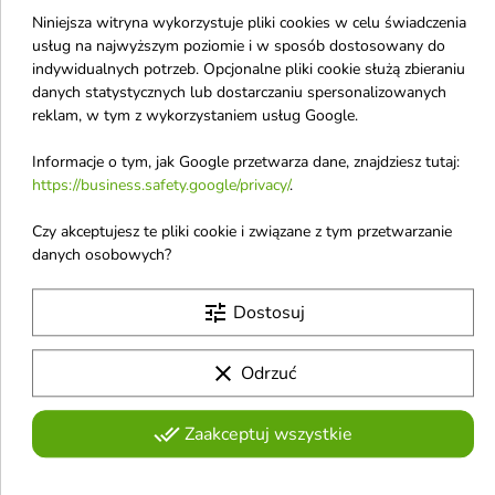
Niniejsza witryna wykorzystuje pliki cookies w celu świadczenia
Shaishaishai
usług na najwyższym poziomie i w sposób dostosowany do
Sulsena
indywidualnych potrzeb. Opcjonalne pliki cookie służą zbieraniu
danych statystycznych lub dostarczaniu spersonalizowanych
S.Nature
reklam, w tym z wykorzystaniem usług Google.
Saem
Informacje o tym, jak Google przetwarza dane, znajdziesz tutaj:
Sally Hansen
https://business.safety.google/privacy/
.
Salvatore Ferragamo
Czy akceptujesz te pliki cookie i związane z tym przetwarzanie
Sattva
danych osobowych?
Schwarzkopf
Sensodyne
tune
Dostosuj
Sessio
clear
Odrzuć
SFD
SheCosmetics
done_all
Zaakceptuj wszystkie
Shiseido
Silcare