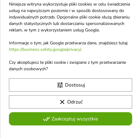
perfumowana dla
Niniejsza witryna wykorzystuje pliki cookies w celu świadczenia
kobiet i mężczyzn 100
usług na najwyższym poziomie i w sposób dostosowany do
ml
indywidualnych potrzeb. Opcjonalne pliki cookie służą zbieraniu
Afnan 9 PM Rebel to unisex
danych statystycznych lub dostarczaniu spersonalizowanych
woda perfumowana łącząca
reklam, w tym z wykorzystaniem usług Google.
40,90 €
świeżość mandarynki, ananasa i
jabłka z elegancją cedru, wanilii,
Informacje o tym, jak Google przetwarza dane, znajdziesz tutaj:
karmelu oraz bursztynowo-
piżmowej bazy, tworząc
https://business.safety.google/privacy/
.
Pokazano 1-7 z 7 pozycji
zmysłowy i nowoczesny zapach
A
idealny na dzień i wieczór
Czy akceptujesz te pliki cookie i związane z tym przetwarzanie
danych osobowych?
Aba Group
tune
Dostosuj
Aloesove
Apothe
clear
Odrzuć
Amouage
Auraa Desire
done_all
Zaakceptuj wszystkie
AA
AA Wings of Color