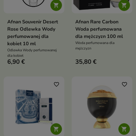


Afnan Souvenir Desert
Afnan Rare Carbon
Rose Odlewka Wody
Woda perfumowana
perfumowanej dla
dla mężczyzn 100 ml
kobiet 10 ml
Woda perfumowana dla
mężczyzn
Odlewka Wody perfumowanej
dla kobiet
6,90 €
35,80 €
favorite_border
favorite_border

