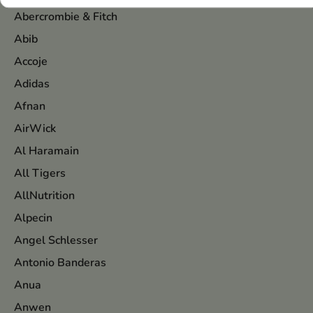
Abercrombie & Fitch
Abib
Accoje
Adidas
Afnan
AirWick
Al Haramain
All Tigers
AllNutrition
Alpecin
Angel Schlesser
Antonio Banderas
Anua
Anwen