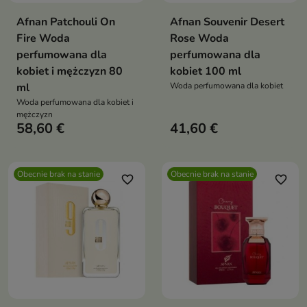
Afnan Patchouli On
Afnan Souvenir Desert
Fire Woda
Rose Woda
perfumowana dla
perfumowana dla
kobiet i mężczyzn 80
kobiet 100 ml
ml
Woda perfumowana dla kobiet
Woda perfumowana dla kobiet i
mężczyzn
58,60 €
41,60 €
Obecnie brak na stanie
Obecnie brak na stanie
favorite_border
favorite_border