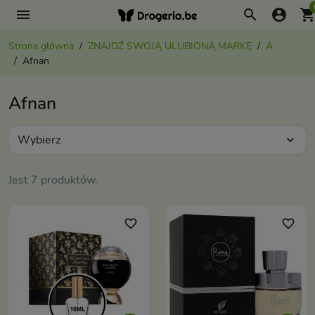
menu
search
account_circle
shopping_ca
Strona główna
ZNAJDŹ SWOJĄ ULUBIONĄ MARKĘ
A
Afnan
Afnan
Wybierz
expand_more
Jest 7 produktów.
favorite_border
favorite_border