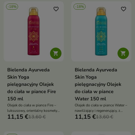
-18%
-18%
favorite_border
favorite_border


Bielenda Ayurveda
Bielenda Ayurveda
Skin Yoga
Skin Yoga
pielęgnacyjny Olejek
pielęgnacyjny Olejek
do ciała w piance Fire
do ciała w piance
150 ml
Water 150 ml
Olejek do ciała w piance Fire –
Olejek do ciała w piance Water –
luksusowy, orientalny kosmetyk
nawilżający i regenerujący, z
11,15 €
11,15 €
inspirowany ajurwedą. Nawilża,
13,60 €
masłem shea, gliceryną i
13,60 €
regeneruje i rozświetla skórę,
olejkami eterycznymi. Lekka
otulając ją zmysłowym
konsystencja, świeży zapach i
aromatem ognia
głębokie ukojenie