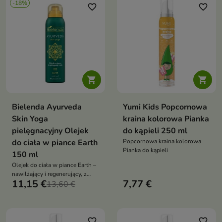
-18%
favorite_border
favorite_border


Bielenda Ayurveda
Yumi Kids Popcornowa
Skin Yoga
kraina kolorowa Pianka
pielęgnacyjny Olejek
do kąpieli 250 ml
do ciała w piance Earth
Popcornowa kraina kolorowa
Pianka do kąpieli
150 ml
Olejek do ciała w piance Earth –
nawilżający i regenerujący, z
11,15 €
7,77 €
masłem shea, panthenolem i
13,60 €
olejkami eterycznymi.
Inspirowany żywiołem ziemi,
otula skórę i zmysły
favorite_border
favorite_border