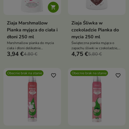

Ziaja Marshmallow
Ziaja Śliwka w
Pianka myjąca do ciała i
czekoladzie Pianka do
dłoni 250 ml
mycia 250 ml
Marshmallow pianka do mycia
Świąteczna pianka myjąca o
ciała i dłoni delikatnie
zapachu śliwki w czekoladzie,
3,94 €
4,75 €
oczyszcza, nawilża i pachnie
4,80 €
która delikatnie oczyszcza skórę
5,80 €
truskawkowym puchem. Idealna
i otula ją słodko-owocowym
do codziennej pielęgnacji
aromatem – idealna na zimowe
dni
Obecnie brak na stanie
Obecnie brak na stanie
favorite_border
favorite_border