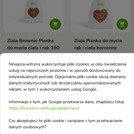


Ziaja Brownie Pianka
Ziaja Pianka do mycia
do mycia ciała i rak 160
rąk i ciała korzenny
ml
piernik 250 ml
Żel ZIAJA BROWNIE to
Pianka do mycia rąk i ciała
Niniejsza witryna wykorzystuje pliki cookies w celu świadczenia
doskonały sposób na codzienną
korzenny piernik
usług na najwyższym poziomie i w sposób dostosowany do
4,10 €
4,27 €
pielęgnację, która łączy
5,00 €
5,20 €
indywidualnych potrzeb. Opcjonalne pliki cookie służą zbieraniu
skuteczność działania z
danych statystycznych lub dostarczaniu spersonalizowanych
przyjemnością płynącą z
czekoladowego zapachu
reklam, w tym z wykorzystaniem usług Google.
favorite_border
favorite_border
Informacje o tym, jak Google przetwarza dane, znajdziesz tutaj:
https://business.safety.google/privacy/
.
Czy akceptujesz te pliki cookie i związane z tym przetwarzanie
danych osobowych?