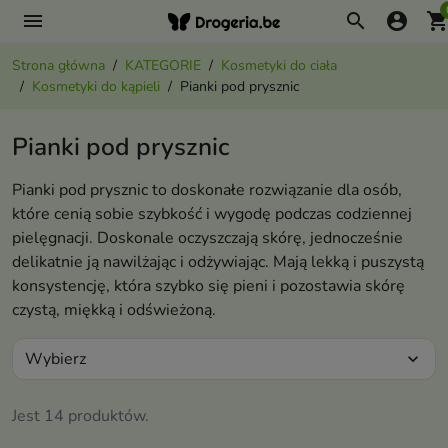
menu
search
account_circle
shopping_ca
Strona główna
KATEGORIE
Kosmetyki do ciała
Kosmetyki do kąpieli
Pianki pod prysznic
Pianki pod prysznic
Pianki pod prysznic to doskonałe rozwiązanie dla osób,
które cenią sobie szybkość i wygodę podczas codziennej
pielęgnacji. Doskonale oczyszczają skórę, jednocześnie
delikatnie ją nawilżając i odżywiając. Mają lekką i puszystą
konsystencję, która szybko się pieni i pozostawia skórę
czystą, miękką i odświeżoną.
Wybierz
expand_more
Jest 14 produktów.