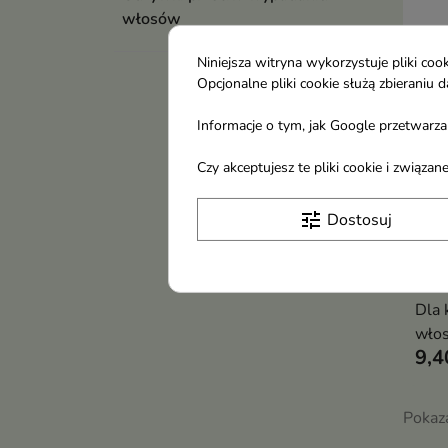
włosów
Niniejsza witryna wykorzystuje pliki c
Opcjonalne pliki cookie służą zbierani
Informacje o tym, jak Google przetwarza 
Czy akceptujesz te pliki cookie i związ
Apis
tune
Dostosuj
wzm
wyp
Baic
Dla 
włos
9,4
do w
Pokaza