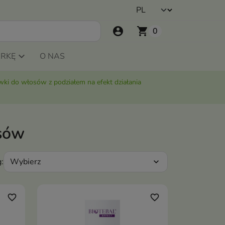
account_circle
shopping_cart
0
ARKĘ
O NAS
ki do włosów z podziałem na efekt działania
sów
Wybierz
:
expand_more
favorite_border
favorite_border