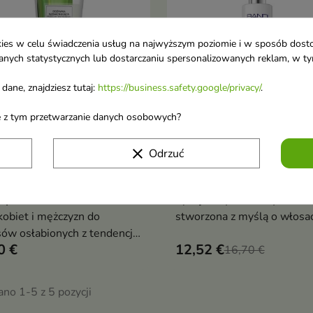
ookies w celu świadczenia usług na najwyższym poziomie i w sposób dos
u danych statystycznych lub dostarczaniu spersonalizowanych reklam, w 
dane, znajdziesz tutaj:
https://business.safety.google/privacy/
.
ane z tym przetwarzanie danych osobowych?
 Natural Solution Odżywka
Bandi Trichoesthetic Trich
clear
Odrzuć
Dodaj do koszyka
Dodaj do koszy


acniająca przeciw
odżywka przeciw wypada
adaniu włosów z 3%
włosów 230 ml
apil 200 ml
Specjalistyczna odżywka
kobiet i mężczyzn do
stworzona z myślą o włosa
ów osłabionych z tendencją
osłabionych, przerzedzonyc
0 €
12,52 €
ypadania
skłonnych do nadmiernego
16,70 €
wypadania.
no 1-5 z 5 pozycji