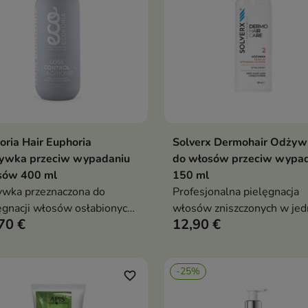
oria Hair Euphoria
Solverx Dermohair Odżyw
Dodaj do koszyka
Dodaj do koszy


ywka przeciw wypadaniu
do włosów przeciw wypa
sów 400 ml
150 ml
wka przeznaczona do
Profesjonalna pielęgnacja
ęgnacji włosów osłabionych i
włosów zniszczonych w je
70 €
12,90 €
nnych do wypadania.
kroku
-25%
favorite_border