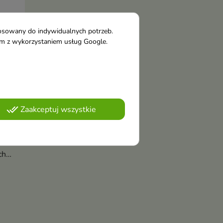
tosowany do indywidualnych potrzeb.
tym z wykorzystaniem usług Google.
o-
done_all
Zaakceptuj wszystkie
ka
niu
ch
h i