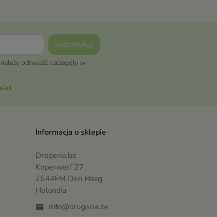
należy odnaleźć szczegóły w
ości
.
Informacja o sklepie
Drogeria.be
Koperwerf 27
2544EM Den Haag
Holandia
info@drogeria.be
mail