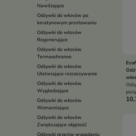
Nawilżające
Odżywki do włosów po
keratynowym prostowaniu
Odżywki do włosów
Regenerujące
Odżywki do włosów
Termoochronne
Ecof
Odżywki do włosów
Odż
Ułatwiające rozczesywanie
wło
Odżywki do włosów
Odży
Wygładzające
piel
10,
skło
Odżywki do włosów
Wzmacniające
Odżywki do włosów
Zwiększające objętość
Odżywki przeciw wypadaniu