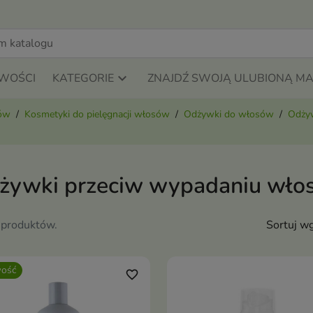
WOŚCI
KATEGORIE
ZNAJDŹ SWOJĄ ULUBIONĄ M
sów
Kosmetyki do pielęgnacji włosów
Odżywki do włosów
Odżyw
żywki przeciw wypadaniu wło
 produktów.
Sortuj wg
ość
favorite_border