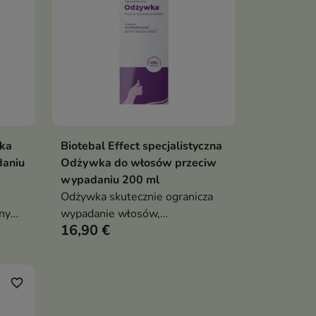
ka
Biotebal Effect specjalistyczna
ka
Dodaj do koszyka

daniu
Odżywka do włosów przeciw
wypadaniu 200 ml
Odżywka skutecznie ogranicza
dnym
wypadanie włosów,
16,90 €
jednocześnie intensywnie je
pielęgnując
favorite_border