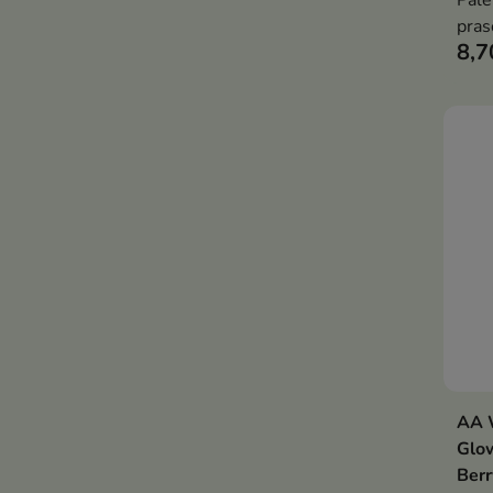
Pale
pras
8,7
uzys
świe
wyra
AA W
Glow
Berr