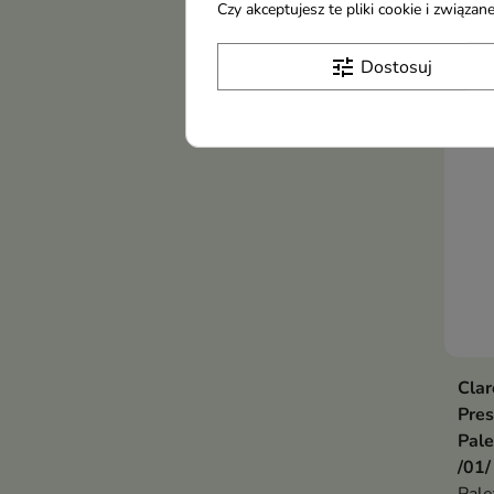
Czy akceptujesz te pliki cookie i związ
4,8
w sk
rumi
tune
Dostosuj
prze
Clar
Pre
Pale
/01/