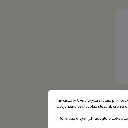
Prod
wyko
trwa
stop
subt
po b
podk
Clar
Pin
Niniejsza witryna wykorzystuje pliki c
Róż 
Opcjonalne pliki cookie służą zbierani
Pink
Informacje o tym, jak Google przetwarza 
Jedw
lekk