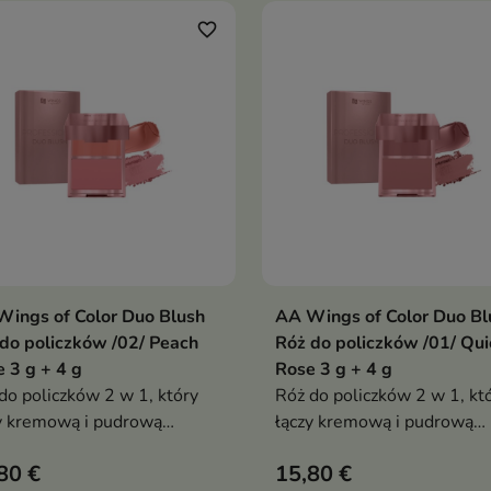
favorite_border
ings of Color Duo Blush
AA Wings of Color Duo Bl
Dodaj do koszyka
Dodaj do koszy


do policzków /02/ Peach
Róż do policzków /01/ Qui
 3 g + 4 g
Rose 3 g + 4 g
do policzków 2 w 1, który
Róż do policzków 2 w 1, kt
y kremową i pudrową
łączy kremową i pudrową
ułę w perfekcyjnie
formułę w perfekcyjnie
80 €
15,80 €
ponowanych odcieniach.
dobranych odcieniach. Prod