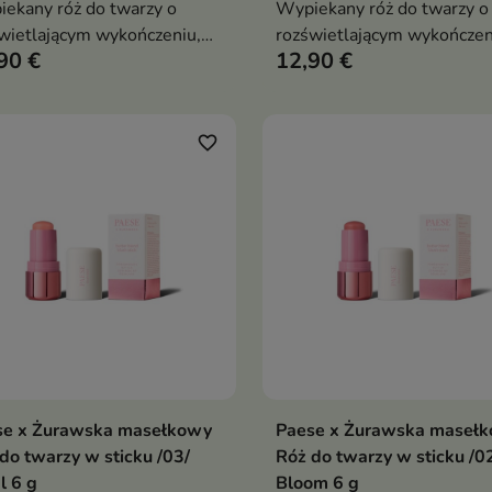
ekany róż do twarzy o
Wypiekany róż do twarzy o
wietlającym wykończeniu,
rozświetlającym wykończen
90 €
12,90 €
y nadaje cerze świeży kolor i
który nadaje cerze świeży ko
katny, zdrowy blask
subtelny, zdrowy blask
favorite_border
se x Żurawska masełkowy
Paese x Żurawska maseł
Dodaj do koszyka
Dodaj do koszy


do twarzy w sticku /03/
Róż do twarzy w sticku /0
l 6 g
Bloom 6 g