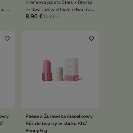
Kremowa paleta Stars x Bryska
iu,
— dwa rozświetlacze i dwa róże
8,90 €
lor i
o jedwabistej, piankowej
10,60 €
formule, które wtapiają się w
skórę i nadają świetlisty blask
favorite_border
favorite_border
kowy
Paese x Żurawska masełkowy
ka
Dodaj do koszyka

2/
Róż do twarzy w sticku /01/
Peony 6 g