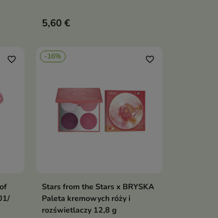
jej
który natychmiast nadaje cerze
ka
świeżość i zdrowy wygląd.
5,60 €
Kremowa formuła łatwo wtapia
lają
się w skórę, zapewniając
naturalny, promienny efekt
-16%
favorite_border
favorite_border
of
Stars from the Stars x BRYSKA
ka
Dodaj do koszyka

01/
Paleta kremowych róży i
rozświetlaczy 12,8 g