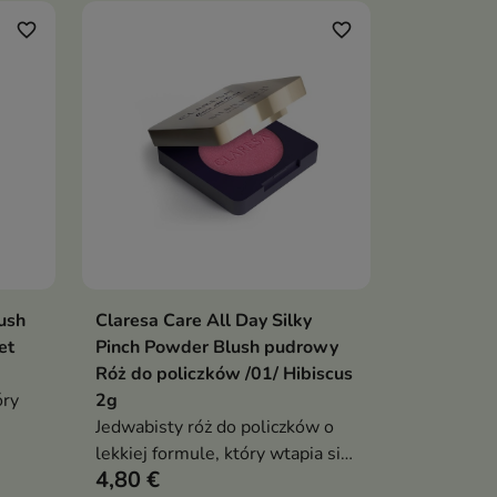
pozwala uzyskać satynowe
wykończenie, świeży rumieniec
favorite_border
favorite_border
oraz możliwość stopniowania
efektu — od subtelnego koloru
po bardziej wyrazisty makijaż
policzków
ush
Claresa Care All Day Silky
ka
Dodaj do koszyka

et
Pinch Powder Blush pudrowy
Róż do policzków /01/ Hibiscus
óry
2g
Jedwabisty róż do policzków o
lekkiej formule, który wtapia się
4,80 €
ukt
w skórę, zapewniając naturalny