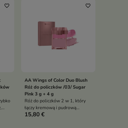
favorite_border
favorite_border
t
AA Wings of Color Duo Blush
ka
Dodaj do koszyka

zków
Róż do policzków /03/ Sugar
Pink 3 g + 4 g
zybko
Róż do policzków 2 w 1, który
,
łączy kremową i pudrową
15,80 €
formułę w perfekcyjnie
dobranych odcieniach. Produkt