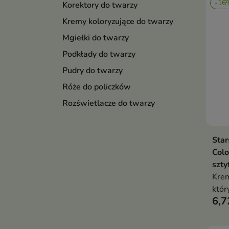
-16
Korektory do twarzy
Kremy koloryzujące do twarzy
Mgiełki do twarzy
Podkłady do twarzy
Pudry do twarzy
Róże do policzków
Rozświetlacze do twarzy
Star
Colo
szty
Krem
któr
6,7
zdro
podk