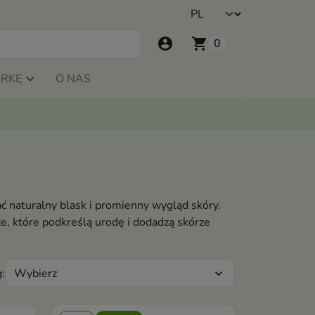
account_circle
shopping_cart
0
ARKĘ
O NAS
ać naturalny blask i promienny wygląd skóry.
, które podkreślą urodę i dodadzą skórze
Wybierz
:
expand_more