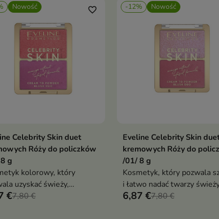
%
Nowość
-12%
Nowość
favorite_border
ine Celebrity Skin duet
Eveline Celebrity Skin due
Dodaj do koszyka
Dodaj do koszy


mowych Róży do policzków
kremowych Róży do polic
 8 g
/01/ 8 g
etyk kolorowy, który
Kosmetyk, który pozwala s
ala uzyskać świeży,
i łatwo nadać twarzy świeży
7 €
6,87 €
ralny efekt rumieńca
7,80 €
zdrowy wygląd
7,80 €