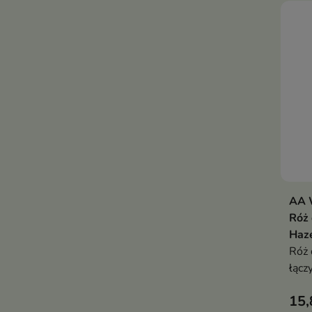
AA W
Róż 
Haze
Róż 
łącz
form
15,
skom