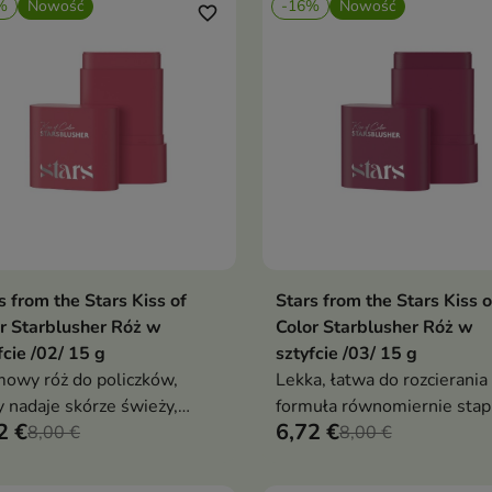
%
Nowość
-16%
Nowość
favorite_border
s from the Stars Kiss of
Stars from the Stars Kiss o
Dodaj do koszyka
Dodaj do koszy


r Starblusher Róż w
Color Starblusher Róż w
fcie /02/ 15 g
sztyfcie /03/ 15 g
owy róż do policzków,
Lekka, łatwa do rozcierania
y nadaje skórze świeży,
formuła równomiernie stapi
2 €
6,72 €
wy wygląd i subtelnie
8,00 €
ze skórą
8,00 €
reśla kontury twarzy.