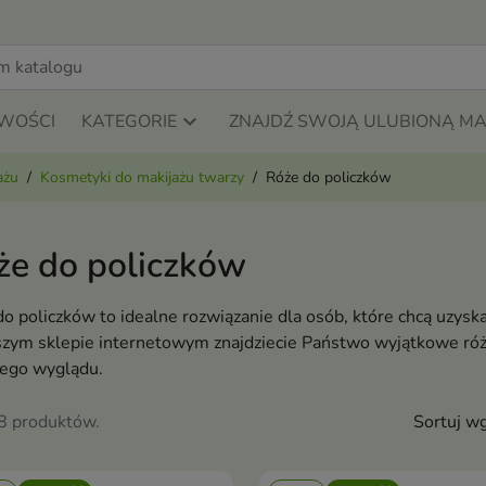
WOŚCI
KATEGORIE
ZNAJDŹ SWOJĄ ULUBIONĄ M
ażu
Kosmetyki do makijażu twarzy
Róże do policzków
że do policzków
o policzków to idealne rozwiązanie dla osób, które chcą uzysk
zym sklepie internetowym znajdziecie Państwo wyjątkowe róże
ego wyglądu.
98 produktów.
Sortuj wg