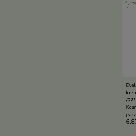
-12
Evel
kre
/02/
Kosm
pozw
6,8
natu