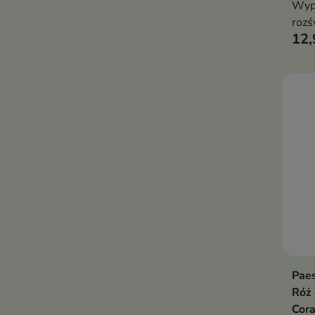
Wypi
rozś
12,
któr
deli
Pae
Róż 
Cora