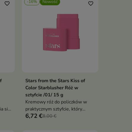
-16%
Nowość
favorite_border
favorite_border
f
Stars from the Stars Kiss of
ka
Dodaj do koszyka

Color Starblusher Róż w
sztyfcie /01/ 15 g
Kremowy róż do policzków w
a się
praktycznym sztyfcie, który
6,72 €
pozwala w kilka chwil nadać
8,00 €
cerze świeży i promienny
wygląd.