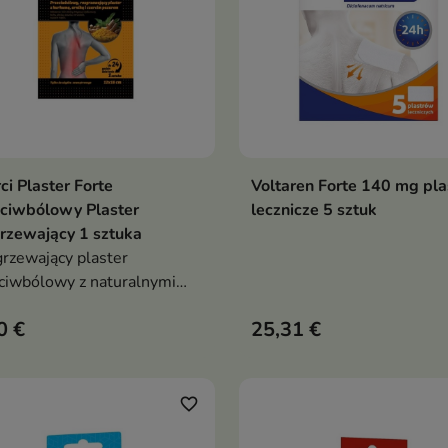
ci Plaster Forte
Voltaren Forte 140 mg pla
Dodaj do koszyka
Dodaj do koszy


ciwbólowy Plaster
lecznicze 5 sztuk
rzewający 1 sztuka
rzewający plaster
ciwbólowy z naturalnymi
raktami, który przynosi
0 €
25,31 €
otrwałą ulgę w bólu mięśni,
ów i pleców
favorite_border