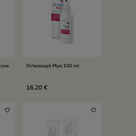
czne
Octenisept Płyn 100 ml
ka
Dodaj do koszyka

16,20 €
favorite_border
favorite_border