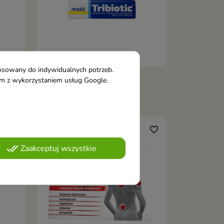
tosowany do indywidualnych potrzeb.
ek
Tribiotic Maść 5 g
tym z wykorzystaniem usług Google.
ka
Dodaj do koszyka

8,00 €
favorite_border
favorite_border
done_all
Zaakceptuj wszystkie