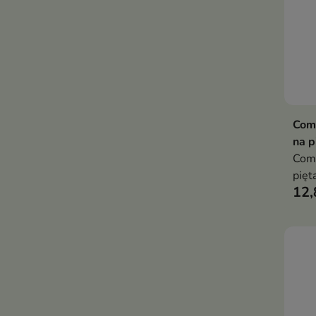
Comp
na p
Comp
pięt
12,