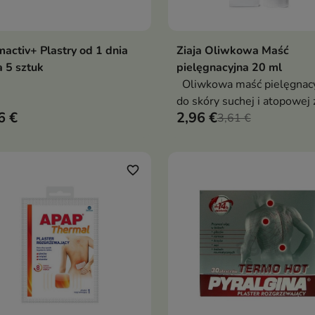
activ+ Plastry od 1 dnia
Ziaja Oliwkowa Maść
Dodaj do koszyka
Dodaj do koszy


a 5 sztuk
pielęgnacyjna 20 ml
Oliwkowa maść pielęgnac
do skóry suchej i atopowej 
6 €
2,96 €
olejami roślinnymi i witami
3,61 €
egeneruje, natłuszcza i chro
favorite_border