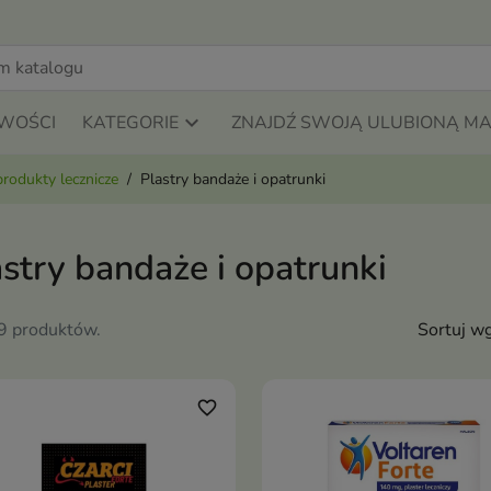
WOŚCI
KATEGORIE
ZNAJDŹ SWOJĄ ULUBIONĄ M
produkty lecznicze
Plastry bandaże i opatrunki
stry bandaże i opatrunki
19 produktów.
Sortuj wg
favorite_border