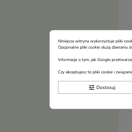
Niniejsza witryna wykorzystuje pliki c
Maxi
Opcjonalne pliki cookie służą zbierani
8,8
Informacje o tym, jak Google przetwarza 
Czy akceptujesz te pliki cookie i związ
tune
Dostosuj