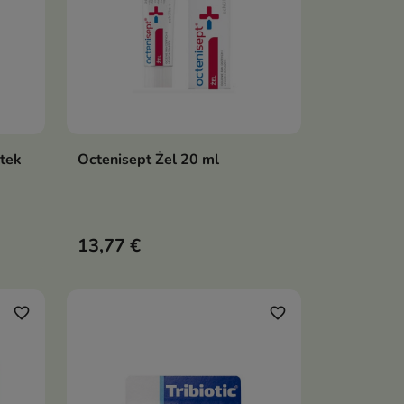
etek
Octenisept Żel 20 ml
ka
Dodaj do koszyka

13,77 €
favorite_border
favorite_border