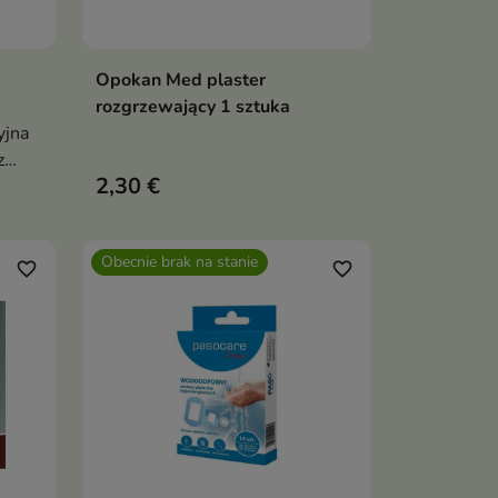
Opokan Med plaster
ka
Dodaj do koszyka

rozgrzewający 1 sztuka
yjna
z
2,30 €
ną E,
ni
Obecnie brak na stanie
favorite_border
favorite_border