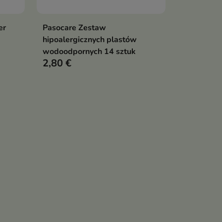
er
Pasocare Zestaw
ka
Pokaż szczegóły
hipoalergicznych plastów
wodoodpornych 14 sztuk
2,80 €