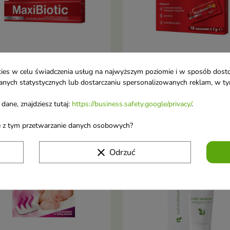
ookies w celu świadczenia usług na najwyższym poziomie i w sposób dos
biotic Maść 5 g
Maxibiotic 1g x 10 saszet
u danych statystycznych lub dostarczaniu spersonalizowanych reklam, w 
Dodaj do koszyka
Dodaj do koszy


8 €
11,88 €
dane, znajdziesz tutaj:
https://business.safety.google/privacy/
.
ane z tym przetwarzanie danych osobowych?
-18%
favorite_border
clear
Odrzuć