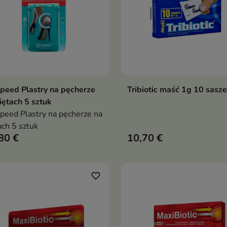
eed Plastry na pęcherze
Tribiotic maść 1g 10 sasz
Dodaj do koszyka
Dodaj do koszy


iętach 5 sztuk
eed Plastry na pęcherze na
ach 5 sztuk
80 €
10,70 €
favorite_border