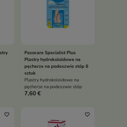
stry
Pasocare Specialist Plus
ka
Dodaj do koszyka

Plastry hydrokoloidowe na
pęcherze na podeszwie stóp 6
sztuk
Plastry hydrokoloidowe na
pęcherze na podeszwie stóp
7,60 €
favorite_border
favorite_border