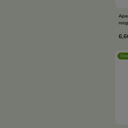
Apap
rozg
6,6
Obec