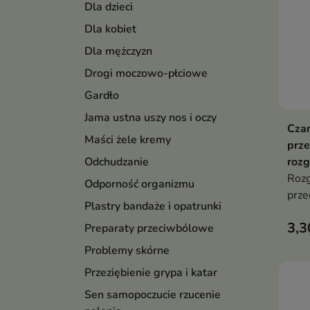
Dla dzieci
Dla kobiet
Dla mężczyzn
Drogi moczowo-płciowe
Gardło
Jama ustna uszy nos i oczy
Czar
Maści żele kremy
prze
rozg
Odchudzanie
Rozg
Odporność organizmu
prze
Plastry bandaże i opatrunki
ekst
3,3
dług
Preparaty przeciwbólowe
staw
Problemy skórne
Przeziębienie grypa i katar
Sen samopoczucie rzucenie