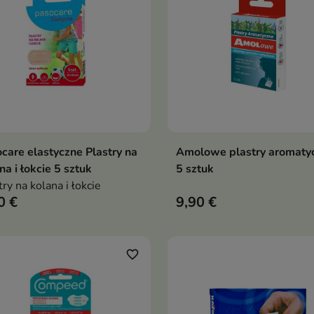
care elastyczne Plastry na
Amolowe plastry aromaty
Dodaj do koszyka
Dodaj do koszy


na i łokcie 5 sztuk
5 sztuk
try na kolana i łokcie
0 €
9,90 €
favorite_border