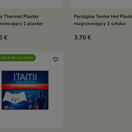
 Thermal Plaster
Pyralgina Termo Hot Plast
Dodaj do koszyka
Dodaj do koszy


rzewający 1 plaster
rozgrzewający 1 sztuka
6 €
3,70 €
nie brak na stanie
favorite_border