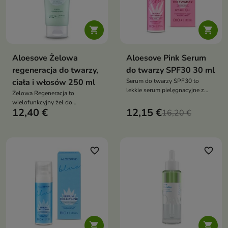


Aloesove Żelowa
Aloesove Pink Serum
regeneracja do twarzy,
do twarzy SPF30 30 ml
ciała i włosów 250 ml
Serum do twarzy SPF30 to
lekkie serum pielęgnacyjne z
Żelowa Regeneracja to
filtrami przeciwsłonecznymi,
wielofunkcyjny żel do
które zapewnia skuteczną
12,40 €
12,15 €
pielęgnacji twarzy, ciała i
16,20 €
ochronę przed promieniowaniem
włosów, który intensywnie
UVA i UVB. Intensywnie
nawilża, koi podrażnienia,
nawilża, łagodzi podrażnienia
wspiera regenerację oraz
oraz chroni skórę przed stresem
pomaga chronić skórę i włosy
favorite_border
favorite_border
fotooksydacyjnym i
przed przesuszeniem
przedwczesnym starzeniem

