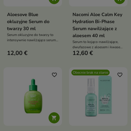
Aloesove Blue
Nacomi Aloe Calm Key
okluzyjne Serum do
Hydration Bi-Phase
twarzy 30 ml
Serum nawilżające z
Serum okluzyjne do twarzy to
aloesem 40 ml
intensywnie nawilżające serum
Serum to kojąco-nawilżające,
przeznaczone do pielęgnacji
dwufazowe z aloesem i kwasem
każdego typu cery, szczególnie
12,00 €
12,60 €
hialuronowym, które przywraca
suchej, odwodnionej oraz z
skórze komfort, elastyczność i
zaburzoną barierą
naturalny blask
hydrolipidową. Tworzy na
powierzchni skóry delikatną
Obecnie brak na stanie
favorite_border
favorite_border
warstwę ochronną, która
zapobiega utracie wody, wspiera
mikrobiom skóry i wzmacnia jej
naturalną barierę ochronną
