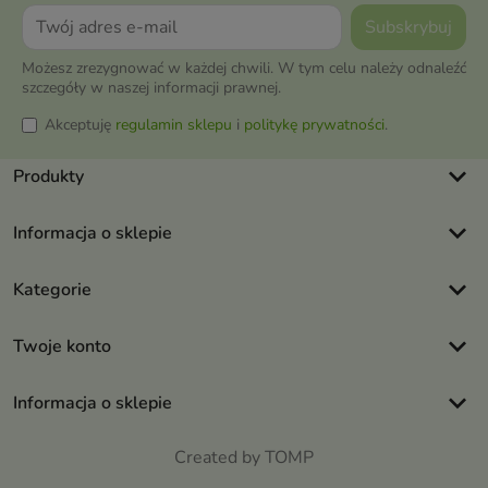
Możesz zrezygnować w każdej chwili. W tym celu należy odnaleźć
szczegóły w naszej informacji prawnej.
Akceptuję
regulamin sklepu
i
politykę prywatności
.
keyboard_arrow_down
Produkty
keyboard_arrow_down
Informacja o sklepie
keyboard_arrow_down
Kategorie
keyboard_arrow_down
Twoje konto
keyboard_arrow_down
Informacja o sklepie
Created by TOMP