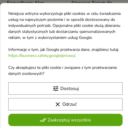
Eqqualberry Aloe
Aloesove Serum do
PDRN Calming Serum
twarzy z aloesem 30
Niniejsza witryna wykorzystuje pliki cookies w celu świadczenia
łagodzące Serum
ml
usług na najwyższym poziomie i w sposób dostosowany do
aloesowe z PDRN 30
Serum do twarzy to lekkie,
indywidualnych potrzeb. Opcjonalne pliki cookie służą zbieraniu
intensywnie nawilżające serum
ml
danych statystycznych lub dostarczaniu spersonalizowanych
przeznaczone do pielęgnacji
Kojąco-regenerujące serum z
reklam, w tym z wykorzystaniem usług Google.
każdego typu cery, szczególnie
roślinnym PDRN z aloesu, 5-
przesuszonej, odwodnionej i z
22,00 €
14,60 €
CICA i ceramidami —
oznakami starzenia
Informacje o tym, jak Google przetwarza dane, znajdziesz tutaj:
intensywnie nawilża, łagodzi
https://business.safety.google/privacy/
.
podrażnienia i wzmacnia barierę
skóry
Obecnie brak na stanie
Czy akceptujesz te pliki cookie i związane z tym przetwarzanie
favorite_border
danych osobowych?
tune
Dostosuj
clear
Odrzuć
done_all
Zaakceptuj wszystkie
Mokosh