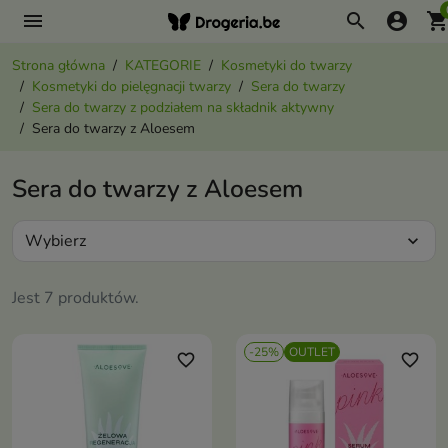
menu
search
account_circle
shopping_ca
Strona główna
KATEGORIE
Kosmetyki do twarzy
Kosmetyki do pielęgnacji twarzy
Sera do twarzy
Sera do twarzy z podziałem na składnik aktywny
Sera do twarzy z Aloesem
Sera do twarzy z Aloesem
Wybierz
expand_more
Jest 7 produktów.
-25%
OUTLET
favorite_border
favorite_border