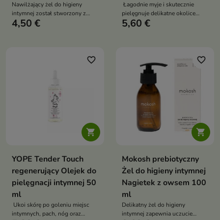
Nawilżający żel do higieny
Łagodnie myje i skutecznie
intymnej został stworzony z
pielęgnuje delikatne okolice
4,50 €
5,60 €
myślą o codziennej pielęgnacji,
intymne
zapewniając delikatne
oczyszczanie i skuteczną
pielęgnację okolic intymnych
favorite_border
favorite_border


YOPE Tender Touch
Mokosh prebiotyczny
regenerujący Olejek do
Żel do higieny intymnej
pielęgnacji intymnej 50
Nagietek z owsem 100
ml
ml
Ukoi skórę po goleniu miejsc
Delikatny żel do higieny
intymnych, pach, nóg oraz
intymnej zapewnia uczucie