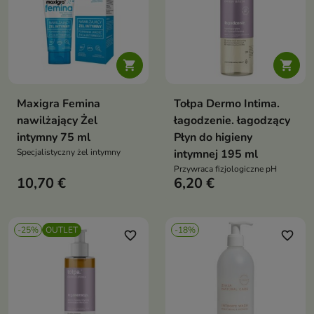


Maxigra Femina
Tołpa Dermo Intima.
nawilżający Żel
łagodzenie. łagodzący
intymny 75 ml
Płyn do higieny
Specjalistyczny żel intymny
intymnej 195 ml
Przywraca fizjologiczne pH
10,70 €
6,20 €
-25%
OUTLET
-18%
favorite_border
favorite_border