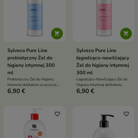


Sylveco Pure Line
Sylveco Pure Line
prebiotyczny Żel do
łagodząco-nawilżający
higieny intymnej 300
Żel do higieny intymnej
ml
300 ml
Prebiotyczny Żel do Higieny
Łagodząco-Nawilżający Żel do
Intymnej delikatnie oczyszcza,
Higieny Intymnej delikatnie
6,90 €
6,90 €
wspiera utrzymanie
oczyszcza, wspiera utrzymanie
fizjologicznego pH oraz pomaga
fizjologicznego pH oraz pomaga
dbać o naturalną równowagę
zapewnić codzienny komfort,
mikroflory okolic intymnych
świeżość i odpowiednie
dzięki składnikom
nawilżenie okolic intymnych
favorite_border
favorite_border
prebiotycznym