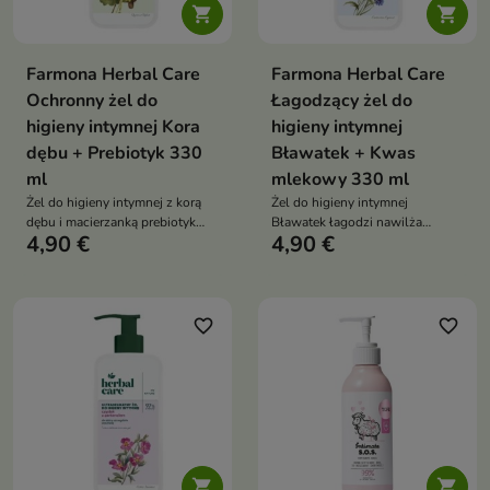


Farmona Herbal Care
Farmona Herbal Care
Ochronny żel do
Łagodzący żel do
higieny intymnej Kora
higieny intymnej
dębu + Prebiotyk 330
Bławatek + Kwas
ml
mlekowy 330 ml
Żel do higieny intymnej z korą
Żel do higieny intymnej
dębu i macierzanką prebiotyk
Bławatek łagodzi nawilża
4,90 €
4,90 €
alantoina łagodzi odświeża
wspiera prawidłowe pH
wspiera mikroflorę naturalne pH
bławatek zielona herbata
bez mydła i barwników
alantoina 94 procent składników
codzienne stosowanie
naturalnych codzienne
stosowanie
favorite_border
favorite_border

