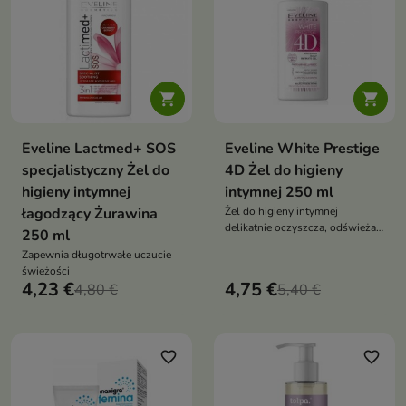


Eveline Lactmed+ SOS
Eveline White Prestige
specjalistyczny Żel do
4D Żel do higieny
higieny intymnej
intymnej 250 ml
łagodzący Żurawina
Żel do higieny intymnej
delikatnie oczyszcza, odświeża i
250 ml
pomaga zachować codzienny
Zapewnia długotrwałe uczucie
komfort okolic intymnych.
świeżości
Formuła Eveline White Prestige
4,23 €
4,75 €
4,80 €
5,40 €
4D wspiera uczucie czystości,
świeżości i pielęgnacyjnej
łagodności
favorite_border
favorite_border