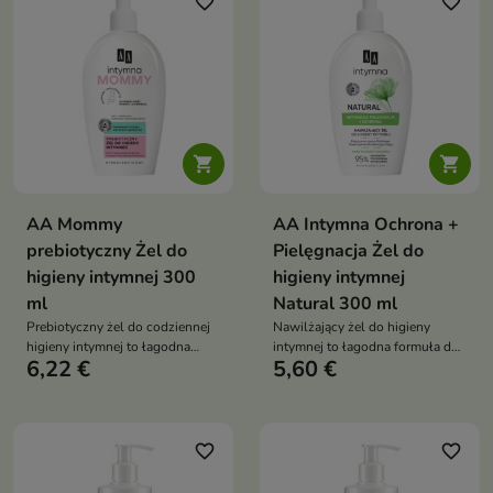
favorite_border
favorite_border


AA Mommy
AA Intymna Ochrona +
prebiotyczny Żel do
Pielęgnacja Żel do
higieny intymnej 300
higieny intymnej
ml
Natural 300 ml
Prebiotyczny żel do codziennej
Nawilżający żel do higieny
higieny intymnej to łagodna
intymnej to łagodna formuła do
6,22 €
5,60 €
formuła dedykowana kobietom
codziennego mycia
w ciąży, w czasie połogu oraz
zewnętrznych okolic intymnych,
karmienia
która zawiera 95% składników
pochodzenia naturalnego
favorite_border
favorite_border