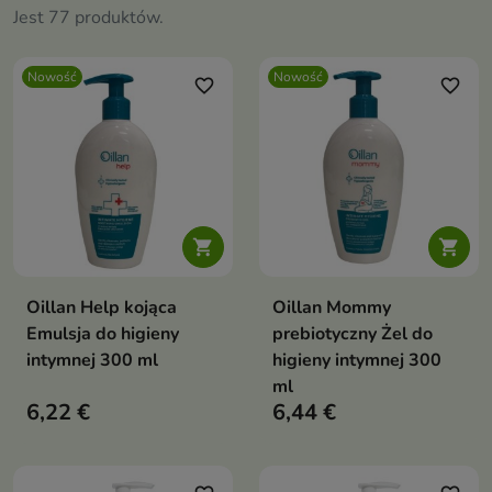
Jest 77 produktów.
Nowość
Nowość
favorite_border
favorite_border


Oillan Help kojąca
Oillan Mommy
Emulsja do higieny
prebiotyczny Żel do
intymnej 300 ml
higieny intymnej 300
ml
6,22 €
6,44 €