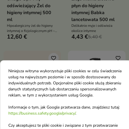
odświeżający Żel do
płyn do higieny
higieny intymnej 500
intymnej Babka
ml
lancetowata 500 ml
Hipoalergiczny żel do higieny
Delikatnie myje i odświeża
intymnej o fizjologicznym pH –
okolice intymne
12,60 €
4,43 €
delikatnie myje, łagodzi i
5,40 €
wspiera równowagę mikroflory,
zapewniając świeżość i komfort
na co dzień
favorite_border
favorite_border
Niniejsza witryna wykorzystuje pliki cookies w celu świadczenia
usług na najwyższym poziomie i w sposób dostosowany do
indywidualnych potrzeb. Opcjonalne pliki cookie służą zbieraniu
danych statystycznych lub dostarczaniu spersonalizowanych
reklam, w tym z wykorzystaniem usług Google.


Informacje o tym, jak Google przetwarza dane, znajdziesz tutaj:
https://business.safety.google/privacy/
.
Mydlarnia Cztery
Farmona my'BIO
Szpaki Pigwa żel
regenerujący Żel do
Czy akceptujesz te pliki cookie i związane z tym przetwarzanie