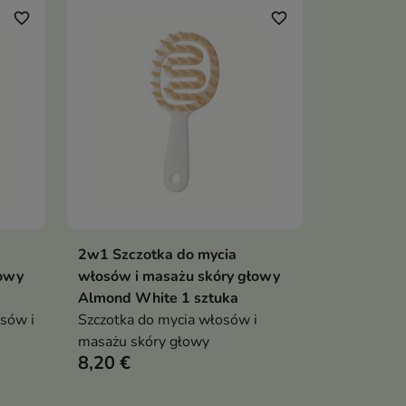
ić
favorite_border
favorite_border
rawić
żu
2w1 Szczotka do mycia
ka
Dodaj do koszyka

łowy
włosów i masażu skóry głowy
Almond White 1 sztuka
sów i
Szczotka do mycia włosów i
masażu skóry głowy
8,20 €