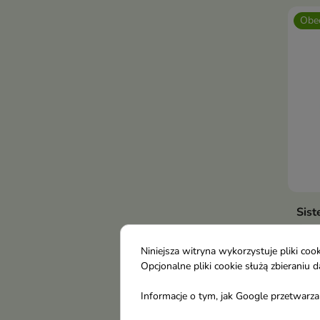
Obec
Sist
myci
Mint
Niniejsza witryna wykorzystuje pliki c
Funk
Opcjonalne pliki cookie służą zbierani
masa
8,7
Informacje o tym, jak Google przetwarza 
gło