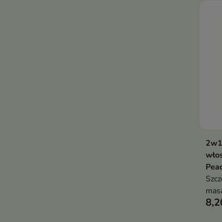
wspi
wło
2w1
wło
Peac
Szcz
mas
8,2