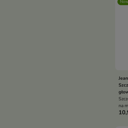
Now
Jean
Szcz
głow
Szcz
na m
10,
kosm
wspi
piel