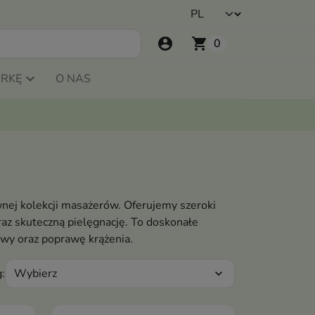
account_circle
shopping_cart
0
ARKĘ
O NAS
wnej kolekcji masażerów. Oferujemy szeroki
raz skuteczną pielęgnację. To doskonałe
owy oraz poprawę krążenia.
Wybierz
:
expand_more