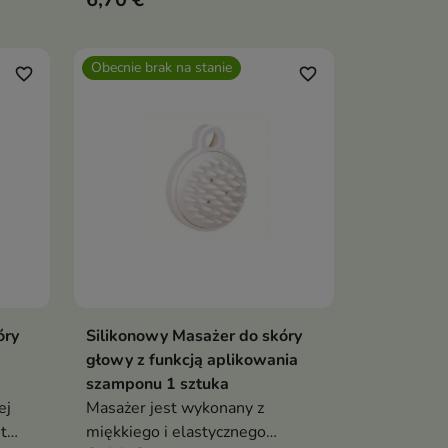
m
Obecnie brak na stanie
favorite_border
favorite_border
óry
Silikonowy Masażer do skóry
Pokaż szczegóły
głowy z funkcją aplikowania
szamponu 1 sztuka
ej
Masażer jest wykonany z
t
miękkiego i elastycznego