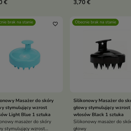
0 €
3,70 €
włosów z Silikonowym
Masażerem do skóry głowy
nie brak na stanie
Obecnie brak na stanie
favorite_border
konowy Masażer do skóry
Silikonowy Masażer do sk
Pokaż szczegóły
Pokaż szczegóły
y stymulujący wzrost
głowy stymulujący wzrost
ów Light Blue 1 sztuka
włosów Black 1 sztuka
konowy masażer do skóry
Silikonowy masażer do skó
y stymulujący wzrost
głowy