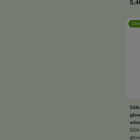
5,4
Obec
Sili
głow
włos
Sili
głow