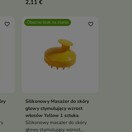
2,11 €
silikonu, który jest delikatny dla
skóry głowy
Obecnie brak na stanie
favorite_border
favorite_border
óry
Silikonowy Masażer do skóry
Pokaż szczegóły
głowy stymulujący wzrost
włosów Yellow 1 sztuka
ry
Silikonowy masażer do skóry
głowy stymulujący wzrost