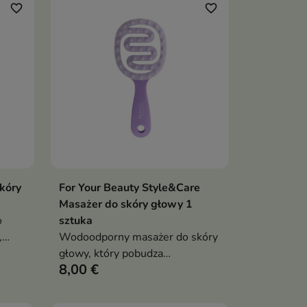
favorite_border
favorite_border
kóry
For Your Beauty Style&Care
ka
Dodaj do koszyka

Masażer do skóry głowy 1
o
sztuka
,
Wodoodporny masażer do skóry
głowy, który pobudza
8,00 €
mikrokrążenie, oczyszcza skalp i
wspiera lepsze działanie
kosmetyków