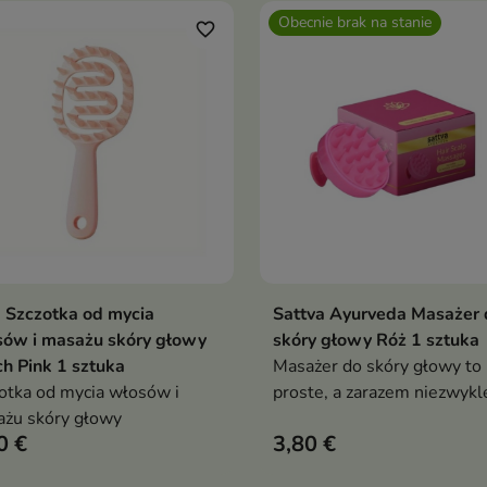
erając zdrowy porost
Obecnie brak na stanie
sów
favorite_border
 Szczotka od mycia
Sattva Ayurveda Masażer 
Dodaj do koszyka
Pokaż szczegóły

sów i masażu skóry głowy
skóry głowy Róż 1 sztuka
h Pink 1 sztuka
Masażer do skóry głowy to
otka od mycia włosów i
proste, a zarazem niezwykl
ażu skóry głowy
skuteczne narzędzie
0 €
3,80 €
wspomagające pielęgnację
włosów i relaks całego ciał