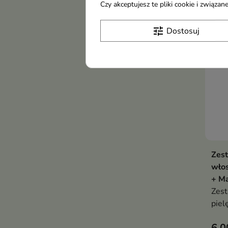
Czy akceptujesz te pliki cookie i związ
Obec
tune
Dostosuj
Zest
wło
+ Ma
Zes
piel
oczy
6,0