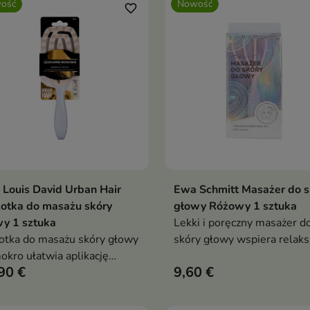
ość
Nowość
favorite_border
 Louis David Urban Hair
Ewa Schmitt Masażer do s
Dodaj do koszyka
Dodaj do koszy


otka do masażu skóry
głowy Różowy 1 sztuka
y 1 sztuka
Lekki i poręczny masażer d
otka do masażu skóry głowy
skóry głowy wspiera relaks
okro ułatwia aplikację
odprężenie oraz przyjemną
90 €
9,60 €
etyków pielęgnacyjnych i
pielęgnację skalpu.
era komfort codziennej
Ergonomiczna forma z
ęgnacji włosów. Elastyczne
ruchomymi metalowymi