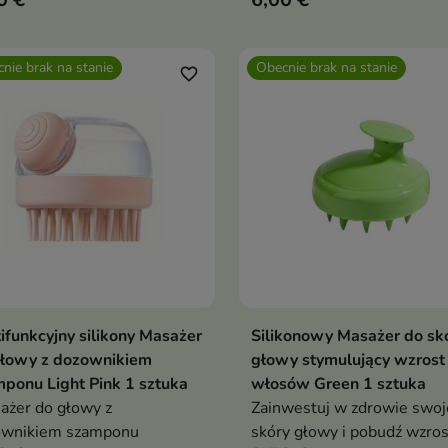
ażem
oczyszczanie z relaksujący
masażem
nie brak na stanie
Obecnie brak na stanie
favorite_border
ifunkcyjny silikony Masażer
Silikonowy Masażer do sk
Pokaż szczegóły
Pokaż szczegóły
głowy z dozownikiem
głowy stymulujący wzrost
ponu Light Pink 1 sztuka
włosów Green 1 sztuka
żer do głowy z
Zainwestuj w zdrowie swoj
ownikiem szamponu
skóry głowy i pobudź wzros