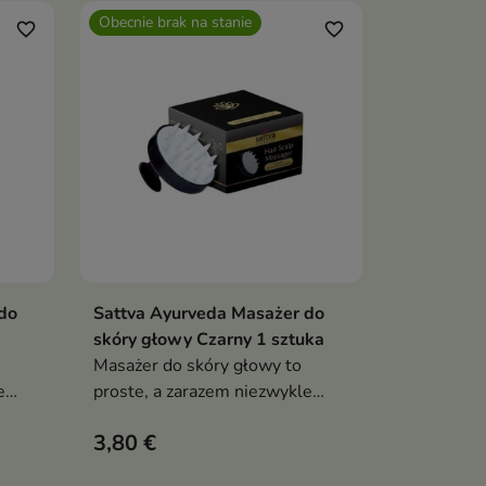
Obecnie brak na stanie
favorite_border
favorite_border
do
Sattva Ayurveda Masażer do
Pokaż szczegóły
skóry głowy Czarny 1 sztuka
Masażer do skóry głowy to
e
proste, a zarazem niezwykle
skuteczne narzędzie
3,80 €
wspomagające pielęgnację
a
włosów i relaks całego ciała.