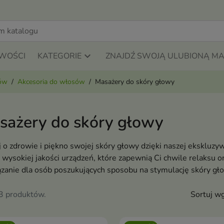
WOŚCI
KATEGORIE
ZNAJDŹ SWOJĄ ULUBIONĄ M
sów
Akcesoria do włosów
Masażery do skóry głowy
sażery do skóry głowy
 o zdrowie i piękno swojej skóry głowy dzięki naszej ekskluzy
wysokiej jakości urządzeń, które zapewnią Ci chwile relaksu o
ązanie dla osób poszukujących sposobu na stymulację skóry gł
23 produktów.
Sortuj wg