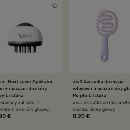
kowe wypustki, profilowana
kuleczkami pomaga rozluźn
favorite_border
ka i szeroka rączka
napięcie skóry głowy i pop
gają wykonać przyjemny
komfort codziennego masa
ż oraz równomiernie
rowadzić odżywkę, maskę
wcierkę
mi Next Level Aplikator
2w1 Szczotka do mycia
Dodaj do koszyka
Dodaj do koszy


m + masażer do skóry
włosów i masażu skóry g
y 1 sztuka
Purple 1 sztuka
czesny aplikator z
2w1 Szczotka do mycia wło
żerem do skóry głowy,
masażu skóry głowy
90 €
8,20 €
y ułatwia aplikację serum i
dza mikrokrążenie,