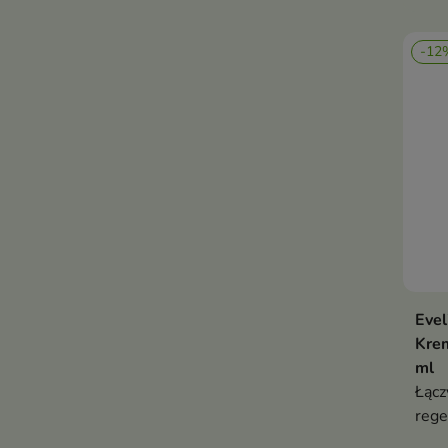
jędr
oraz
-12
Evel
Krem
ml
Łącz
rege
rozś