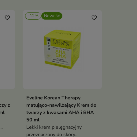
-12%
Nowość
favorite_border
favorite_border
Eveline Korean Therapy
ka
Dodaj do koszyka

zy z
matująco-nawilżający Krem do
ml
twarzy z kwasami AHA i BHA
50 ml
Lekki krem pielęgnacyjny
wy,
przeznaczony do skóry