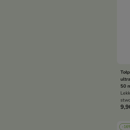
Tołp
ultr
50 
Lekk
stwo
9,9
tłus
nied
-16