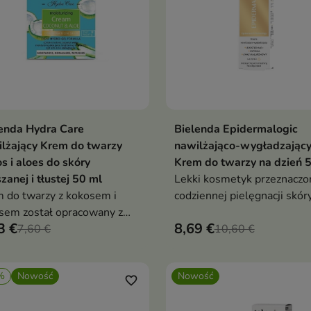
enda Hydra Care
Bielenda Epidermalogic
Dodaj do koszyka
Dodaj do koszy


lżający Krem do twarzy
nawilżająco-wygładzając
s i aloes do skóry
Krem do twarzy na dzień 
zanej i tłustej 50 ml
Lekki kosmetyk przeznaczo
 do twarzy z kokosem i
codziennej pielęgnacji skór
sem został opracowany z
wymagającej intensywneg
3 €
8,69 €
ą o potrzebach skóry
7,60 €
nawilżenia
10,60 €
zanej i tłustej
%
Nowość
Nowość
favorite_border