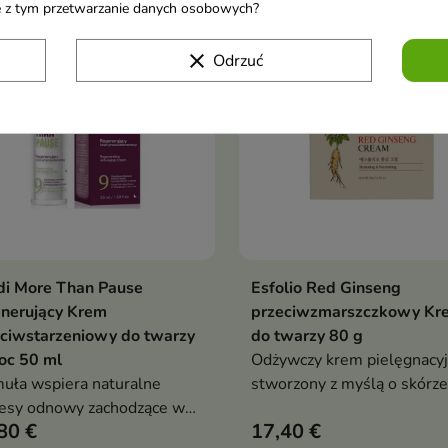
życia.
ane z tym przetwarzanie danych osobowych?
ość
Nowość
favorite_border
clear
Odrzuć
di More Than Pause
Esfolio Red Ginseng
Dodaj do koszyka
Dodaj do koszy


nerujący Krem
przeciwzmarszczkowy Kr
ciwstarzeniowy do twarzy
do twarzy 80 g
oc 50 ml
Odżywczy krem pielęgnacy
uła wspiera naturalne
stworzony z myślą o skórze
esy odnowy zachodzące w
wymagającej wygładzenia,
80 €
17,40 €
órku, pomaga poprawić
regeneracji oraz poprawy