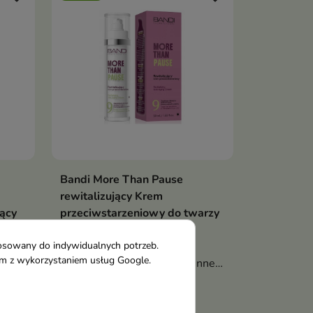
Bandi More Than Pause
ka
Dodaj do koszyka

rewitalizujący Krem
jący
przeciwstarzeniowy do twarzy
na dzień 50 ml
Lekko odżywcza formuła
tosowany do indywidualnych potrzeb.
tym z wykorzystaniem usług Google.
stworzona z myślą o codziennej
34,80 €
pielęgnacji skóry dojrzałej,
u
zmęczonej i pozbawionej blasku.