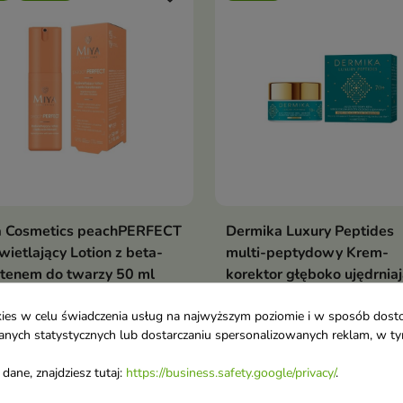
a Cosmetics peachPERFECT
Dermika Luxury Peptides
Dodaj do koszyka
Dodaj do koszy


wietlający Lotion z beta-
multi-peptydowy Krem-
tenem do twarzy 50 ml
korektor głęboko ujędrnia
i lotion do twarzy, który
70+ 50 ml
wnia skórze nawilżenie oraz
Zaawansowany krem do
ookies w celu świadczenia usług na najwyższym poziomie i w sposób dos
u danych statystycznych lub dostarczaniu spersonalizowanych reklam, w 
ralny efekt promiennej cery.
pielęgnacji skóry dojrzałej,
1 €
16,90 €
9,90 €
opracowany z myślą o
dane, znajdziesz tutaj:
https://business.safety.google/privacy/
.
potrzebach cery po 70. rok