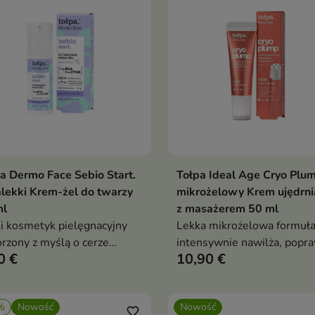
a Dermo Face Sebio Start.
Tołpa Ideal Age Cryo Plu
Dodaj do koszyka
Dodaj do koszy


alekki Krem-żel do twarzy
mikrożelowy Krem ujędrni
ml
z masażerem 50 ml
i kosmetyk pielęgnacyjny
Lekka mikrożelowa formuł
rzony z myślą o cerze
intensywnie nawilża, popra
0 €
10,90 €
tej, mieszanej i skłonnej do
jędrność i elastyczność skó
oskonałości.
%
Nowość
Nowość
favorite_border