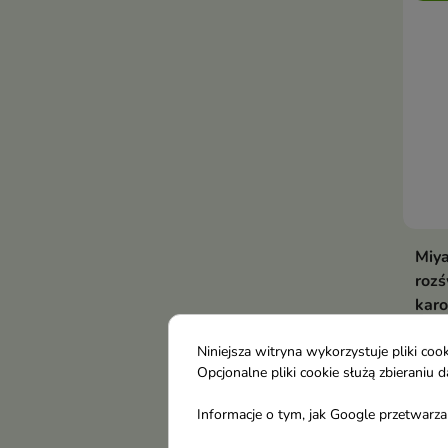
Miy
rozś
karo
Lekk
zape
Niniejsza witryna wykorzystuje pliki c
Opcjonalne pliki cookie służą zbierani
natu
8,3
Informacje o tym, jak Google przetwarza 