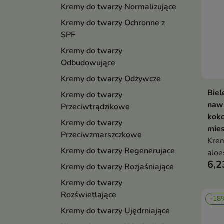
Kremy do twarzy Normalizujące
Kremy do twarzy Ochronne z
SPF
Kremy do twarzy
Odbudowujące
Kremy do twarzy Odżywcze
Biel
Kremy do twarzy
nawi
Przeciwtrądzikowe
koko
Kremy do twarzy
mies
Przeciwzmarszczkowe
Krem
Kremy do twarzy Regenerujace
aloe
6,2
myśl
Kremy do twarzy Rozjaśniające
mies
Kremy do twarzy
Rozświetlające
-18
Kremy do twarzy Ujędrniające