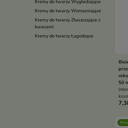
Kremy do twarzy Wygładzające
Kremy do twarzy Wzmacniające
Kremy do twarzy Złuszczające z
kwasami
Kremy do twarzy Łagodzące
Biel
prz
reko
50 
Inte
kosm
7,3
piel
wygł
odn
Now