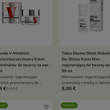
enda V-Modelist
Tołpa Dermo Shots Rebuil
Dodaj do koszyka
Dodaj do koszy


eciwzmarszczkowy Krem-
De-Stress Krem Max-
nstruktor do twarzy na noc
regenerujący do twarzy na
ml
50 ml
nsywnie regenerujący
Intensywnie regenerujący 
etyk przeznaczony do
stworzony z myślą o skórze
8 €
8,00 €
ęgnacji skóry wymagającej
9,00 €
zmęczonej, przesuszonej i
adzenia, ujędrnienia i
narażonej na codzienny str
owy.
ość
Nowość
favorite_border