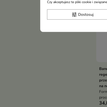
Czy akceptujesz te pliki cookie i związ
Now
tune
Dostosuj
Ban
rege
prze
na n
Form
proc
34,
nask