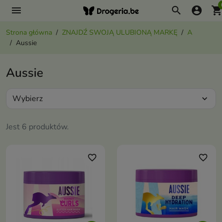
menu
search
account_circle
shopping_ca
Strona główna
ZNAJDŹ SWOJĄ ULUBIONĄ MARKĘ
A
Aussie
Aussie
Wybierz
expand_more
Jest 6 produktów.
favorite_border
favorite_border