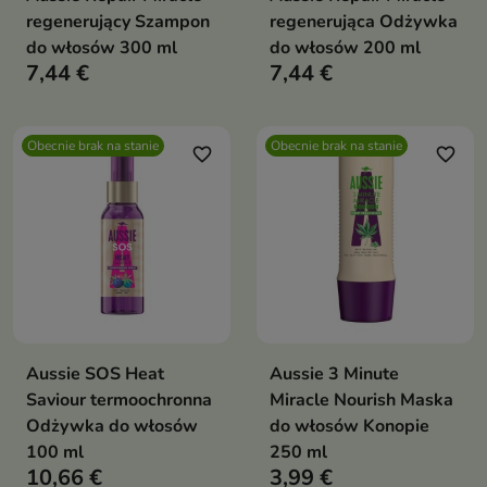
regenerujący Szampon
regenerująca Odżywka
do włosów 300 ml
do włosów 200 ml
7,44 €
7,44 €
Obecnie brak na stanie
Obecnie brak na stanie
favorite_border
favorite_border
Aussie SOS Heat
Aussie 3 Minute
Saviour termoochronna
Miracle Nourish Maska
Odżywka do włosów
do włosów Konopie
100 ml
250 ml
10,66 €
3,99 €