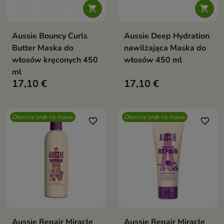


Aussie Bouncy Curls
Aussie Deep Hydration
Butter Maska do
nawilżająca Maska do
włosów kręconych 450
włosów 450 ml
ml
17,10 €
17,10 €
Obecnie brak na stanie
Obecnie brak na stanie
favorite_border
favorite_border
Aussie Repair Miracle
Aussie Repair Miracle