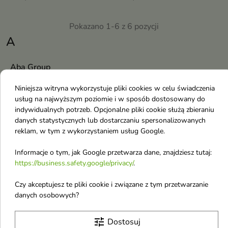
Pokazano 1-6 z 6 pozycji
A
Aba Group
Aloesove
Niniejsza witryna wykorzystuje pliki cookies w celu świadczenia
Apothe
usług na najwyższym poziomie i w sposób dostosowany do
indywidualnych potrzeb. Opcjonalne pliki cookie służą zbieraniu
Amouage
danych statystycznych lub dostarczaniu spersonalizowanych
reklam, w tym z wykorzystaniem usług Google.
Auraa Desire
AA
Informacje o tym, jak Google przetwarza dane, znajdziesz tutaj:
https://business.safety.google/privacy/
.
AA Wings of Color
Abercrombie & Fitch
Czy akceptujesz te pliki cookie i związane z tym przetwarzanie
danych osobowych?
Abib
Accoje
tune
Dostosuj