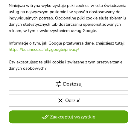
Niniejsza witryna wykorzystuje pliki cookies w celu świadczenia
Innisfree
usług na najwyższym poziomie i w sposób dostosowany do
Inter Vion
indywidualnych potrzeb. Opcjonalne pliki cookie służą zbieraniu
danych statystycznych lub dostarczaniu spersonalizowanych
Invisibobble
reklam, w tym z wykorzystaniem usług Google.
Isana
Informacje o tym, jak Google przetwarza dane, znajdziesz tutaj:
Isntree
https://business.safety.google/privacy/
.
Issey Miyake
Czy akceptujesz te pliki cookie i związane z tym przetwarzanie
Iwostin
danych osobowych?
tune
Dostosuj
clear
Odrzuć
Otrzymuj informację o nowościach i
done_all
Zaakceptuj wszystkie
wyprzedażach