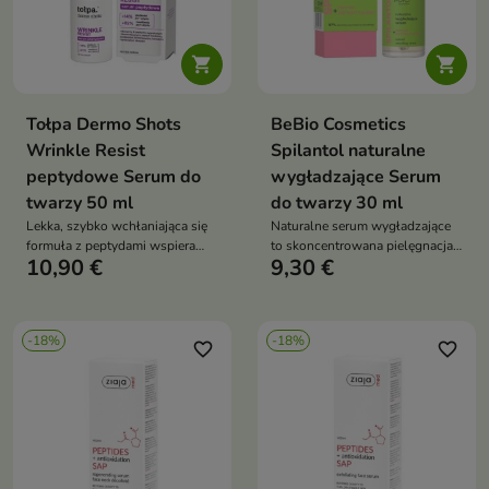


Tołpa Dermo Shots
BeBio Cosmetics
Wrinkle Resist
Spilantol naturalne
peptydowe Serum do
wygładzające Serum
twarzy 50 ml
do twarzy 30 ml
Lekka, szybko wchłaniająca się
Naturalne serum wygładzające
formuła z peptydami wspiera
to skoncentrowana pielęgnacja
10,90 €
9,30 €
poprawę jędrności i
anti-aging, która poprawia
elastyczności skóry.
jędrność skóry, redukuje drobne
zmarszczki i przywraca cerze
młodszy wygląd
-18%
-18%
favorite_border
favorite_border