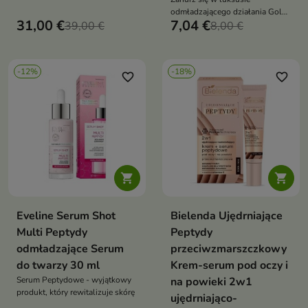
redukcję obrzęków, zmniejszenie
odmładzającego działania Gold
widoczności cieni pod oczami,
31,00 €
7,04 €
39,00 €
Peptides i ciesz się promiennym
8,00 €
napinanie i ujędrnianie skóry
i młodzieńczym wyglądem skóry
każdego dnia
-12%
-18%
favorite_border
favorite_border


Eveline Serum Shot
Bielenda Ujędrniające
Multi Peptydy
Peptydy
odmładzające Serum
przeciwzmarszczkowy
do twarzy 30 ml
Krem-serum pod oczy i
Serum Peptydowe - wyjątkowy
na powieki 2w1
produkt, który rewitalizuje skórę
ujędrniająco-