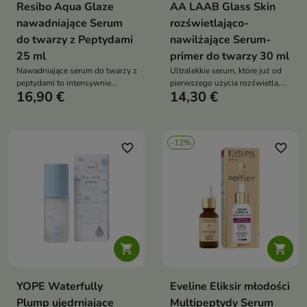
Resibo Aqua Glaze
AA LAAB Glass Skin
nawadniające Serum
rozświetlająco-
do twarzy z Peptydami
nawilżające Serum-
25 ml
primer do twarzy 30 ml
Nawadniające serum do twarzy z
Ultralekkie serum, które już od
peptydami to intensywnie
pierwszego użycia rozświetla,
16,90 €
14,30 €
nawilżający kosmetyk, który
wygładza i zapewnia efekt
zapewnia efekt „glass skin” –
nieskazitelnej „glass skin”
gładkiej, świetlistej i sprężystej
skóry. Wzmacnia strukturę cery,
-12%
redukuje zmarszczki i przywraca
favorite_border
favorite_border
jej świeży, promienny wygląd


YOPE Waterfully
Eveline Eliksir młodości
Plump ujędrniające
Multipeptydy Serum