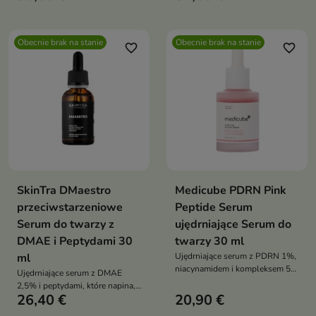
elastyczność skóry i wspiera jej
zmarszczki, poprawia jędrność
regenerację, zapewniając efekt
skóry i zapewnia efekt
wygładzenia i komfortu
wyraźnego napięcia oraz
Obecnie brak na stanie
Obecnie brak na stanie
odmłodzenia
favorite_border
favorite_border
SkinTra DMaestro
Medicube PDRN Pink
przeciwstarzeniowe
Peptide Serum
Serum do twarzy z
ujędrniające Serum do
DMAE i Peptydami 30
twarzy 30 ml
ml
Ujędrniające serum z PDRN 1%,
niacynamidem i kompleksem 5
Ujędrniające serum z DMAE
peptydów, które wygładza
2,5% i peptydami, które napina,
zmarszczki, zwiększa
26,40 €
20,90 €
wygładza i nawilża skórę,
elastyczność skóry i wyrównuje
redukując widoczność