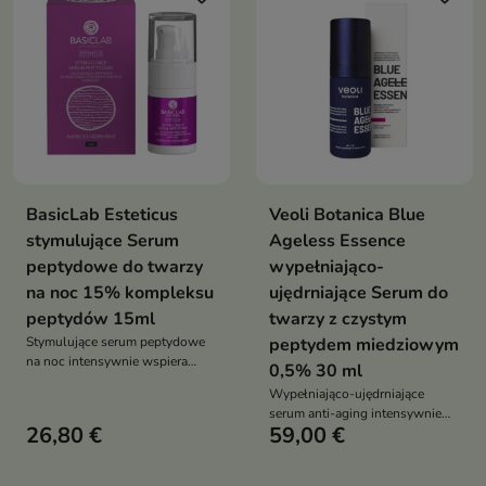
pielęgnacji wieczornej każdego
typu cery
BasicLab Esteticus
Veoli Botanica Blue
stymulujące Serum
Ageless Essence
peptydowe do twarzy
wypełniająco-
na noc 15% kompleksu
ujędrniające Serum do
peptydów 15ml
twarzy z czystym
Stymulujące serum peptydowe
peptydem miedziowym
na noc intensywnie wspiera
0,5% 30 ml
procesy regeneracji i odnowy
Wypełniająco-ujędrniające
skóry
serum anti-aging intensywnie
26,80 €
59,00 €
wspiera regenerację skóry,
stymulując produkcję kolagenu i
elastyny