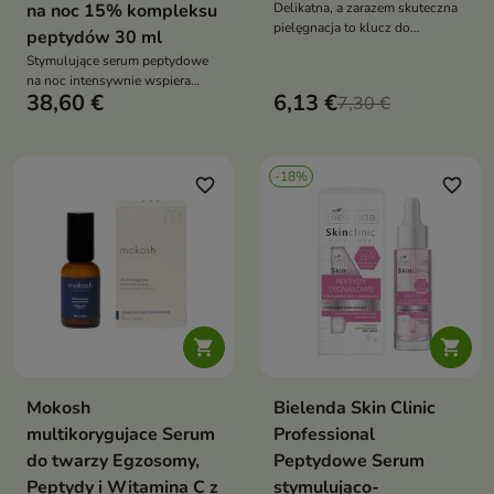
na noc 15% kompleksu
Delikatna, a zarazem skuteczna
pielęgnacja to klucz do
peptydów 30 ml
zachowania młodzieńczego
Stymulujące serum peptydowe
wyglądu skóry na dłużej
na noc intensywnie wspiera
38,60 €
6,13 €
procesy regeneracji i odnowy
7,30 €
skóry
-18%
favorite_border
favorite_border


Mokosh
Bielenda Skin Clinic
multikorygujace Serum
Professional
do twarzy Egzosomy,
Peptydowe Serum
Peptydy i Witamina C z
stymulująco-