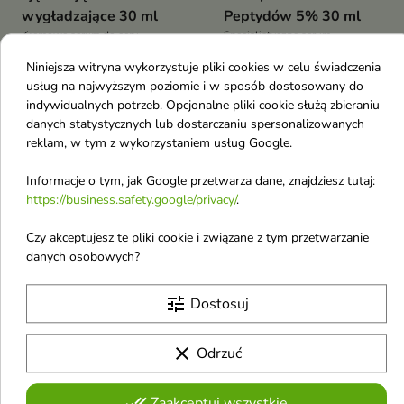
wygładzające 30 ml
Peptydów 5% 30 ml
Kremowe serum do cery
Specjalistyczne serum
dojrzałej
regenerujące strukturę skóry w
8,69 €
52,80 €
Niniejsza witryna wykorzystuje pliki cookies w celu świadczenia
10,60 €
postaci bogatej mlecznej emulsji
usług na najwyższym poziomie i w sposób dostosowany do
indywidualnych potrzeb. Opcjonalne pliki cookie służą zbieraniu
danych statystycznych lub dostarczaniu spersonalizowanych
favorite_border
favorite_border
reklam, w tym z wykorzystaniem usług Google.
Informacje o tym, jak Google przetwarza dane, znajdziesz tutaj:
https://business.safety.google/privacy/
.
Czy akceptujesz te pliki cookie i związane z tym przetwarzanie
danych osobowych?


tune
Dostosuj
BasicLab Esteticus
Apis Lifting Peptide
Serum z Trehalozą 15%
liftingująco-napinające
clear
Odrzuć
i 10% Peptydem 30 ml
Serum pod oczy z
Dogłębnie nawilżona i
SNAP-8™ peptide 10
odżywiona skóra
done_all
Zaakceptuj wszystkie