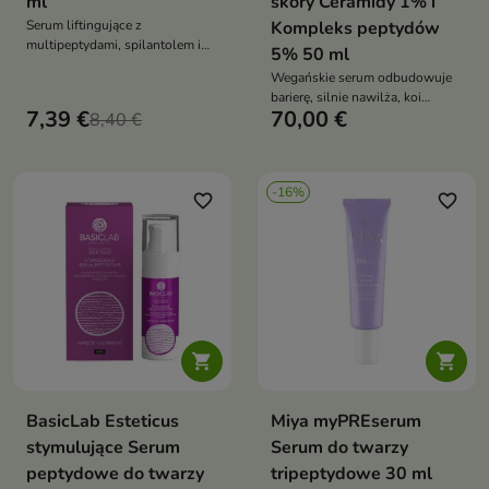
ml
skóry Ceramidy 1% i
Serum liftingujące z
Kompleks peptydów
multipeptydami, spilantolem i
5% 50 ml
7% kompleksem kwasu
Wegańskie serum odbudowuje
hialuronowego wygładza
barierę, silnie nawilża, koi
zmarszczki, ujędrnia i nawilża
7,39 €
70,00 €
8,40 €
podrażnienia i poprawia
elastyczność skóry
-16%
favorite_border
favorite_border


BasicLab Esteticus
Miya myPREserum
stymulujące Serum
Serum do twarzy
peptydowe do twarzy
tripeptydowe 30 ml