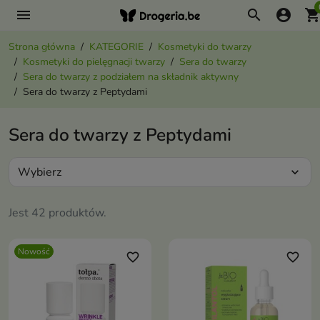
menu
search
account_circle
shopping_ca
Strona główna
KATEGORIE
Kosmetyki do twarzy
Kosmetyki do pielęgnacji twarzy
Sera do twarzy
Sera do twarzy z podziałem na składnik aktywny
Sera do twarzy z Peptydami
Sera do twarzy z Peptydami
Wybierz
expand_more
Jest 42 produktów.
Nowość
favorite_border
favorite_border