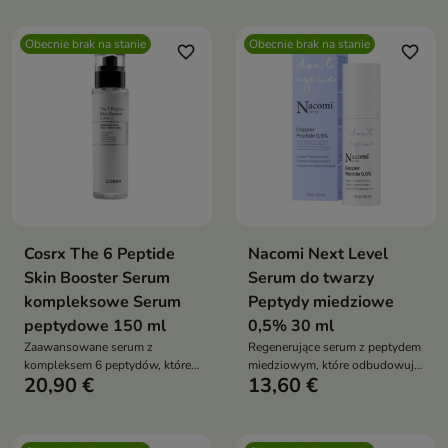
koloryt
zmarszczek oraz poprawiając jej
elastyczność – idealne na twarz,
Obecnie brak na stanie
Obecnie brak na stanie
szyję, dekolt i okolice oczu
favorite_border
favorite_border
Cosrx The 6 Peptide
Nacomi Next Level
Skin Booster Serum
Serum do twarzy
kompleksowe Serum
Peptydy miedziowe
peptydowe 150 ml
0,5% 30 ml
Zaawansowane serum z
Regenerujące serum z peptydem
kompleksem 6 peptydów, które
miedziowym, które odbudowuje
20,90 €
13,60 €
jednocześnie ujędrnia,
skórę, poprawia jej jędrność i
rozświetla, reguluje sebum i
chroni przed oznakami starzenia
wspiera regenerację skóry