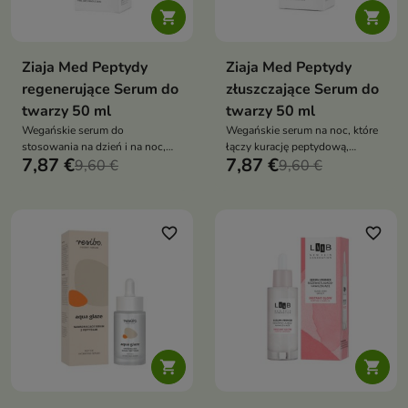


Ziaja Med Peptydy
Ziaja Med Peptydy
regenerujące Serum do
złuszczające Serum do
twarzy 50 ml
twarzy 50 ml
Wegańskie serum do
Wegańskie serum na noc, które
stosowania na dzień i na noc,
łączy kurację peptydową,
7,87 €
7,87 €
które wspiera odbudowę skóry,
9,60 €
antyoksydacyjną pochodną
9,60 €
regenerację oraz wzmocnienie
witaminy C SAP oraz składniki
bariery hydrolipidowej naskórka
złuszczające. Formuła z 1%
kwasu glikolowego, kwasem
laktobionowym, kwasem
favorite_border
favorite_border
hialuronowym i pantenolem
pomaga odświeżyć, wygładzić i
rozjaśnić naskórek, wspierając
promienny oraz wypoczęty
wygląd skóry

