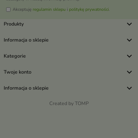
Akceptuję
regulamin sklepu
i
politykę prywatności
.
keyboard_arrow_down
Produkty
keyboard_arrow_down
Informacja o sklepie
keyboard_arrow_down
Kategorie
keyboard_arrow_down
Twoje konto
keyboard_arrow_down
Informacja o sklepie
Created by TOMP