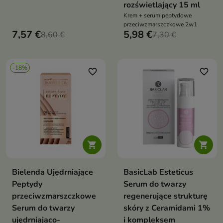
rozświetlający 15 ml
Krem + serum peptydowe
przeciwzmarszczkowe 2w1
7,57 €
5,98 €
8,60 €
7,30 €
-18%
favorite_border
favorite_border


Bielenda Ujędrniające
BasicLab Esteticus
Peptydy
Serum do twarzy
przeciwzmarszczkowe
regenerujące strukturę
Serum do twarzy
skóry z Ceramidami 1%
ujędrniająco-
i kompleksem