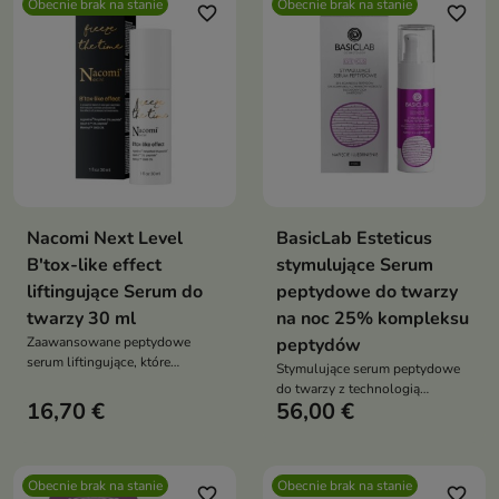
Obecnie brak na stanie
Obecnie brak na stanie
favorite_border
favorite_border
Nacomi Next Level
BasicLab Esteticus
B'tox-like effect
stymulujące Serum
liftingujące Serum do
peptydowe do twarzy
twarzy 30 ml
na noc 25% kompleksu
Zaawansowane peptydowe
peptydów
serum liftingujące, które
Stymulujące serum peptydowe
wygładza zmarszczki, wzmacnia
do twarzy z technologią
skórę i przedłuża efekty
16,70 €
56,00 €
mikroigieł, 25% kompleksem
profesjonalnych zabiegów
peptydów i 10% czynników
estetycznych
wzrostu. Wygładza zmarszczki,
poprawia jędrność, regeneruje i
Obecnie brak na stanie
Obecnie brak na stanie
ujędrnia skórę – idealne do
favorite_border
favorite_border