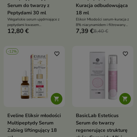
Serum do twarzy z
Kuracja odbudowująca
Peptydami 30 ml
18 ml
Wegańskie serum ujędrniające z
Eliksir Młodości serum-kuracja z
peptydami kwasem
8% niacynamidem i filtrowanym
12,80 €
7,39 €
poliglutaminowym i
śluzem ślimaka wygładza
8,40 €
kompleksem TGF EGF które
zmarszczki, nawilża, rozświetla
zagęszcza wygładza nawilża i
oraz wzmacnia barierę skóry
przywraca efekt plump
-12%
favorite_border
favorite_border


Eveline Eliksir młodości
BasicLab Esteticus
Multipeptydy Serum
Serum do twarzy
Zabieg liftingujący 18
regenerujące strukturę