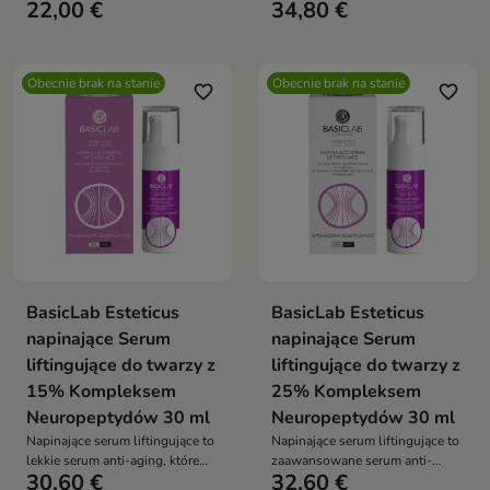
22,00 €
34,80 €
Obecnie brak na stanie
Obecnie brak na stanie
favorite_border
favorite_border
BasicLab Esteticus
BasicLab Esteticus
napinające Serum
napinające Serum
liftingujące do twarzy z
liftingujące do twarzy z
15% Kompleksem
25% Kompleksem
Neuropeptydów 30 ml
Neuropeptydów 30 ml
Napinające serum liftingujące to
Napinające serum liftingujące to
lekkie serum anti-aging, które
zaawansowane serum anti-
30,60 €
32,60 €
intensywnie nawilża, poprawia
aging, które wygładza