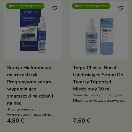
Obecnie brak na stanie
Obecnie brak na stanie
favorite_border
favorite_border
Soraya Hialuronowy
Tołpa Clinical Boost
mikrozastrzyk
Ujędrniające Serum Do
Progresywne serum
Twarzy Tripeptyd
wypełniające
Miedziowy 30 ml
zmarszczki na dzień i
Serum do Twarzy z Tripeptydem
Miedziowym to zaawansowane
na noc
rozwiązanie, które wspiera skórę
Progresywne serum
w regeneracji i poprawie
wypełniające zmarszczki na
kondycji.
4,80 €
7,60 €
dzień i na noc