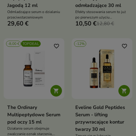
Jagodą 12 ml
odmładzające 30 ml
Odmladzające serum o dzialaniu
Efekty stosowania serum to już
przeciwstarzeniowym
po pierwszym użyciu
29,60 €
10,50 €
nawilżenie, gładkość i uczucie
12,80 €
delikatnego napięcia skóry
-8,00 €
TOPDEAL
-12%
favorite_border
favorite_border


The Ordinary
Eveline Gold Peptides
Multipeptydowe Serum
Serum - lifting
pod oczy 15 ml
przywracające kontur
Działanie serum obejmuje
twarzy 30 ml
zwalczanie oznak starzenia,
Zanurz się w luksusie