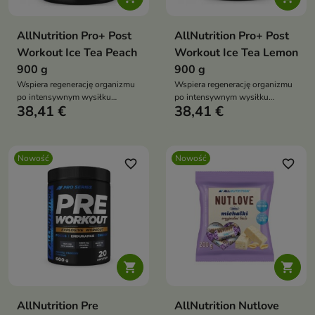
AllNutrition Pro+ Post
AllNutrition Pro+ Post
Workout Ice Tea Peach
Workout Ice Tea Lemon
900 g
900 g
Wspiera regenerację organizmu
Wspiera regenerację organizmu
po intensywnym wysiłku
po intensywnym wysiłku
38,41 €
38,41 €
fizycznym.
fizycznym
Nowość
Nowość
favorite_border
favorite_border


AllNutrition Pre
AllNutrition Nutlove