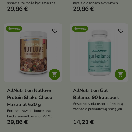
sprawia, że może być smaczną
myślą o osobach aktywnych
29,86 €
29,86 €
alternatywą dla tradycyjnych
fizycznie, sportowcach oraz
słodkich przekąsek.
wszystkich, którzy chcą w
prosty i smaczny sposób
uzupełnić swoją dietę w białko.
Nowość
Nowość
favorite_border
favorite_border


AllNutrition Nutlove
AllNutrition Gut
Protein Shake Choco
Balance 90 kapsułek
Hazelnut 630 g
Stworzony dla osób, które chcą
zadbać o prawidłową pracę jelit,
Formuła zawiera koncentrat
szczególnie w okresach
białka serwatkowego (WPC),
zwiększonego stresu
29,86 €
14,21 €
który pomaga w utrzymaniu i
budowie masy mięśniowej oraz