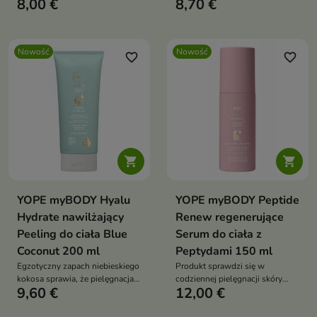
8,00 €
8,70 €
codziennego mycia.
wyglądu.
Nowość
Nowość
favorite_border
favorite_border


YOPE myBODY Hyalu
YOPE myBODY Peptide
Hydrate nawilżający
Renew regenerujące
Peeling do ciała Blue
Serum do ciała z
Coconut 200 ml
Peptydami 150 ml
Egzotyczny zapach niebieskiego
Produkt sprawdzi się w
kokosa sprawia, że pielęgnacja
codziennej pielęgnacji skóry
9,60 €
12,00 €
staje się przyjemnym rytuałem
suchej i zmęczonej