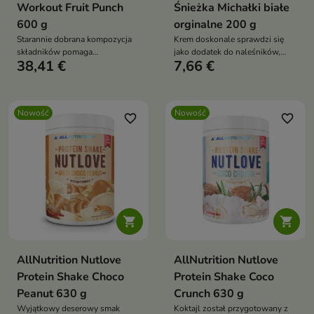
Workout Fruit Punch
Śnieżka Michałki białe
600 g
orginalne 200 g
Starannie dobrana kompozycja
Krem doskonale sprawdzi się
składników pomaga
jako dodatek do naleśników,
38,41 €
7,66 €
przygotować organizm do
owsianki, wafli ryżowych,
intensywnego wysiłku.
pieczywa, deserów lub jako
samodzielna słodka przekąska.
Nowość
Nowość
favorite_border
favorite_border


AllNutrition Nutlove
AllNutrition Nutlove
Protein Shake Choco
Protein Shake Coco
Peanut 630 g
Crunch 630 g
Wyjątkowy deserowy smak
Koktajl został przygotowany z