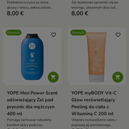
Delikatnie oczyszcza skórę
Żel doskonale sprawdzi się po
głowy i włosy, jednocześnie
treningu, aktywnym dniu lub
8,00 €
8,00 €
dostarczając składników
jako element codziennej rutyny
pielęgnujących, które wspierają
pielęgnacyjnej.
regenerację i ochronę włókna
włosa
Nowość
Nowość
favorite_border
favorite_border


YOPE Men Power Scent
YOPE myBODY Vit-C
odświeżający Żel pod
Glow rozświetlający
prysznic dla mężczyzn
Peeling do ciała z
400 ml
Witaminą C 200 ml
Pomaga zachować naturalny
Wspiera rozświetlenie skóry i
komfort skóry podczas
poprawę jej promiennego