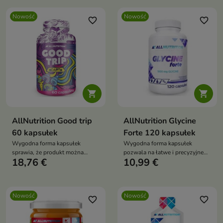
wspiera regenerację mięśni po
wysiłku.
Nowość
Nowość
favorite_border
favorite_border


AllNutrition Good trip
AllNutrition Glycine
60 kapsułek
Forte 120 kapsułek
Wygodna forma kapsułek
Wygodna forma kapsułek
sprawia, że produkt można
pozwala na łatwe i precyzyjne
18,76 €
10,99 €
łatwo zabrać ze sobą i stosować
dawkowanie
w podróży, niezależnie od
wybranego środka transportu.
Nowość
Nowość
favorite_border
favorite_border