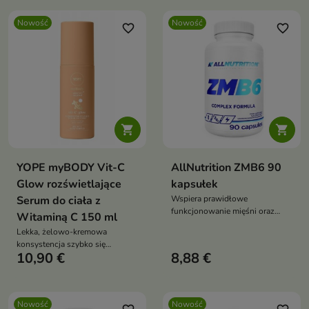
Nowość
Nowość
favorite_border
favorite_border


YOPE myBODY Vit-C
AllNutrition ZMB6 90
Glow rozświetlające
kapsułek
Serum do ciała z
Wspiera prawidłowe
funkcjonowanie mięśni oraz
Witaminą C 150 ml
układu nerwowego dzięki
Lekka, żelowo-kremowa
zawartości magnezu.
konsystencja szybko się
10,90 €
8,88 €
wchłania
Nowość
Nowość