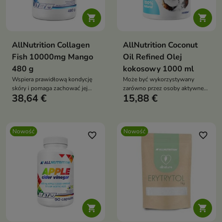


AllNutrition Collagen
AllNutrition Coconut
Fish 10000mg Mango
Oil Refined Olej
480 g
kokosowy 1000 ml
Wspiera prawidłową kondycję
Może być wykorzystywany
skóry i pomaga zachować jej
zarówno przez osoby aktywne
38,64 €
15,88 €
elastyczność.
fizycznie, jak i wszystkich, którzy
poszukują wysokiej jakości
tłuszczu roślinnego do
codziennej diety.
Nowość
Nowość
favorite_border
favorite_border

