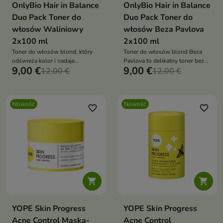
OnlyBio Hair in Balance
OnlyBio Hair in Balance
Duo Pack Toner do
Duo Pack Toner do
włosów Waliniowy
włosów Beza Pavlova
2x100 ml
2x100 ml
Toner do włosów blond, który
Toner do włosów blond Beza
odświeża kolor i nadaje
Pavlova to delikatny toner bez
9,00 €
9,00 €
beżowo-waniliowy odcień
12,00 €
amoniaku, który odświeża kolor i
12,00 €
blondu
nadaje włosom jasny, chłodny
odcień beżowego blondu.
Wygładza, pielęgnuje i dodaje
Nowość
Nowość
włosom blasku
favorite_border
favorite_border


YOPE Skin Progress
YOPE Skin Progress
Acne Control Maska-
Acne Control