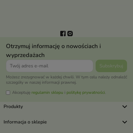
Otrzymuj informację o nowościach i
wyprzedażach
Możesz zrezygnować w każdej chwili. W tym celu należy odnaleźć
szczegóły w naszej informacji prawnej.
Akceptuję
regulamin sklepu
i
politykę prywatności
.
keyboard_arrow_down
Produkty
keyboard_arrow_down
Informacja o sklepie