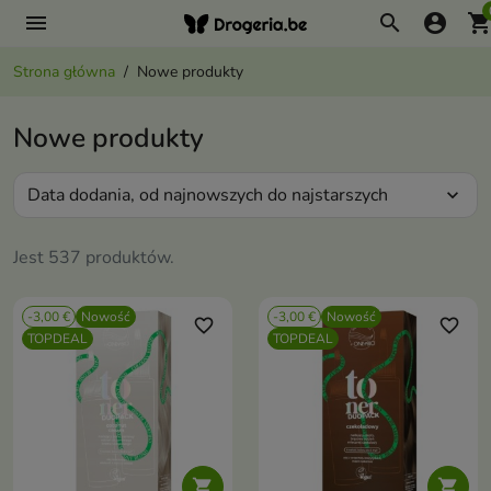
menu
search
account_circle
shopping_ca
Strona główna
Nowe produkty
Nowe produkty
Data dodania, od najnowszych do najstarszych
expand_more
Jest 537 produktów.
-3,00 €
Nowość
-3,00 €
Nowość
favorite_border
favorite_border
TOPDEAL
TOPDEAL

