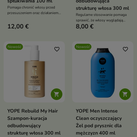
spłukiwania 100 ml
odbudowująca
Pomaga chronić włosy przed
strukturę włosa 300 ml
przesuszeniem oraz działaniem
Regularne stosowanie pomaga
czynników zewnętrznych
sprawić, że włosy wyglądają
12,00 €
8,00 €
zdrowiej, są bardziej odporne i
łatwiejsze do rozczesania.
Nowość
Nowość
favorite_border
favorite_border


YOPE Rebuild My Hair
YOPE Men Intense
Szampon-kuracja
Clean oczyszczający
odbudowujący
Żel pod prysznic dla
strukturę włosa 300 ml
mężczyzn 400 ml