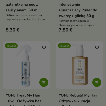
galaretka na noc z
intensywnie
salicylanami 50 ml
złuszczający Puder do
Delikatnie złuszcza naskórek,
twarzy z glinką 30 g
poprawiając wygląd i strukturę
Formuła łączy składniki
skóry
złuszczające, oczyszczające i
8,30 €
7,80 €
pielęgnujące, wspierając
codzienną pielęgnację skóry z
tendencją do niedoskonałości.
Nowość
Nowość
favorite_border
favorite_border


YOPE Treat My Hair
YOPE Rebuild My Hair
10w1 Odżywka bez
Odżywka-kuracja