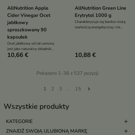
AllNutrition Apple
AllNutrition Green Line
Cider Vinegar Ocet
Erytrytol 1000 g
jabłkowy
Charakteryzuje się bardzo niską
wartością energetyczną i nie
sproszkowany 90
wpływa znacząco na poziom
kapsułek
glukozy we krwi
Ocet jabłkowy od lat ceniony
jest jako naturalny składnik
10,66 €
10,88 €
wspierający prawidłowe
funkcjonowanie organizmu.
Pokazano 1-36 z 537 pozycji
1
2
3
…
15

Wszystkie produkty
KATEGORIE
ZNAJDŹ SWOJĄ ULUBIONĄ MARKĘ