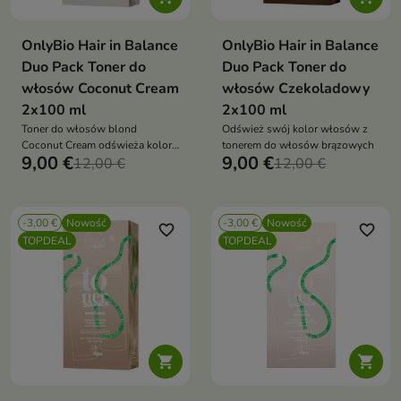
OnlyBio Hair in Balance
OnlyBio Hair in Balance
Duo Pack Toner do
Duo Pack Toner do
włosów Coconut Cream
włosów Czekoladowy
2x100 ml
2x100 ml
Toner do włosów blond
Odśwież swój kolor włosów z
Coconut Cream odświeża kolor i
tonerem do włosów brązowych
9,00 €
9,00 €
nadaje pasmom jasny, perłowy
12,00 €
12,00 €
odcień inspirowany aksamitnym
kremem kokosowym.
-3,00 €
Nowość
-3,00 €
Nowość
favorite_border
favorite_border
TOPDEAL
TOPDEAL

