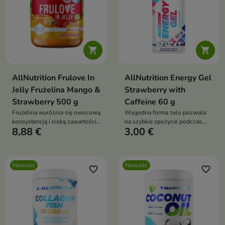


AllNutrition Frulove In
AllNutrition Energy Gel
Jelly Frużelina Mango &
Strawberry with
Strawberry 500 g
Caffeine 60 g
Frużelina wyróżnia się owocową
Wygodna forma żelu pozwala
konsystencją i niską zawartością
na szybkie spożycie podczas
8,88 €
3,00 €
tłuszczu, dzięki czemu może być
aktywności, bez konieczności
ciekawym dodatkiem dla osób
przerywania treningu.
dbających o zbilansowaną dietę
Nowość
Nowość
favorite_border
favorite_border