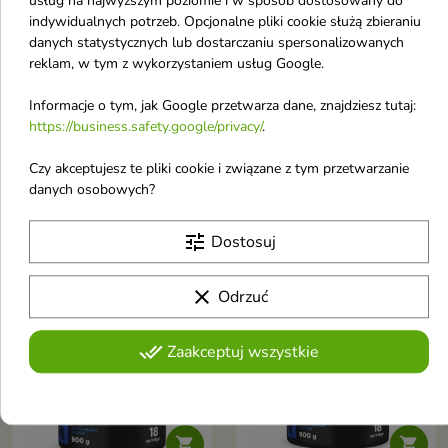
usług na najwyższym poziomie i w sposób dostosowany do
indywidualnych potrzeb. Opcjonalne pliki cookie służą zbieraniu
danych statystycznych lub dostarczaniu spersonalizowanych


reklam, w tym z wykorzystaniem usług Google.
Informacje o tym, jak Google przetwarza dane, znajdziesz tutaj:
AllNutrition Redox
AllNutrition Redox
https://business.safety.google/privacy/
.
Water Out 120
Extreme 2.0 90
kapsułek
kapsułek
Czy akceptujesz te pliki cookie i związane z tym przetwarzanie
Wspiera metabolizm oraz
Pomaga zwiększyć poziom
danych osobowych?
prawidłowe funkcjonowanie
energii i koncentracji dzięki
27,31 €
30,64 €
organizmu podczas aktywnego
zawartości kofeiny.
trybu życia
tune
Dostosuj
Nowość
Nowość
clear
Odrzuć
favorite_border
favorite_border
done_all
Zaakceptuj wszystkie

