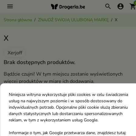
menu
search
account_circle
shopping_ca
Strona główna
ZNAJDŹ SWOJĄ ULUBIONĄ MARKĘ
X
X
Xerjoff
Brak dostępnych produktów.
Bądźcie czujni! W tym miejscu zostanie wyświetlonych
więcej produktów w miarę ich dodawania.
X
Niniejsza witryna wykorzystuje pliki cookies w celu świadczenia
usług na najwyższym poziomie i w sposób dostosowany do
indywidualnych potrzeb. Opcjonalne pliki cookie służą zbieraniu
Xerjoff
danych statystycznych lub dostarczaniu spersonalizowanych
reklam, w tym z wykorzystaniem usług Google.
Informacje o tym, jak Google przetwarza dane, znajdziesz tutaj: